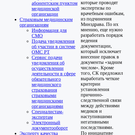
которые проводят
абонентским пунктом
экспертизы по
медицинской
врачебным ошибкам,
организации
из подчинения
Страховым медицинским
Минздрава. По их
организациям
мнению, еще нужно
Информация для
разработать порядок
СМО
ведения
Подача уведомления
документации,
об участии в системе
который исключает
ОМС РТ
внесение правок в
Сервис подачи
документы «задним
уведомления об
числом». Кроме
осуществлении
того, СК предложил
деятельности в сфере
выработать четкие
обязательного
критерии
медицинского
установления
страхования
причинно-
страховыми
следственной связи
медицинскими
между действиями
организациями
медиков и
Специалистам-
наступившими
экспертам
негативными
Электронный
последствиями.
документооборот
По инициативе
Эксперту качества