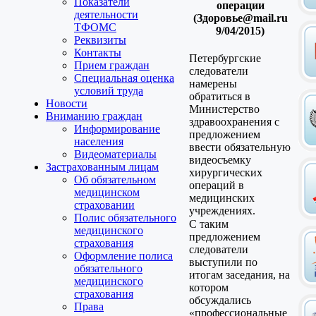
Показатели
операции
деятельности
(Здоровье@mail.ru
ТФОМС
9/04/2015)
Реквизиты
Контакты
Петербургские
Прием граждан
следователи
Специальная оценка
намерены
условий труда
обратиться в
Новости
Министерство
Вниманию граждан
здравоохранения с
Информирование
предложением
населения
ввести обязательную
Видеоматериалы
видеосъемку
Застрахованным лицам
хирургических
Об обязательном
операций в
медицинском
медицинских
страховании
учреждениях.
Полис обязательного
С таким
медицинского
предложением
страхования
следователи
Оформление полиса
выступили по
обязательного
итогам заседания, на
медицинского
котором
страхования
обсуждались
Права
«профессиональные