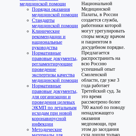
Национальной
медицинской помощи
Медицинской
Порядки оказания
Палаты, в России
медицинской помощи
создается служба,
Стандарты
работники которой
медицинской помощи
могут урегулировать
Клинические
споры между врачом
рекомендации и
и пациентом в
национальные
досудебном порядке.
руководства
Предлагается
Нормативные
распространить на
правовые документы,
всю Россию
регламентирующие
успешный опыт
проведение
Смоленской
экспертизы качества
области, где уже 3
медицинской помощи
года работает
Нормативные
Третейский суд. За
правовые документы,
это время
для организации и
рассмотрено более
проведения целевых
700 жалоб по поводу
ЭКМП по летальным
ненадлежащего
исходам при новой
оказания
коронавирусной
медпомощи, при
инфекции
этом до заседания
Методические
суда дошли только
материалы для