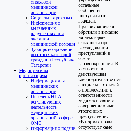
страховой
остальные
медицинской
сообщения
организации
поступили от
Социальная реклама
граждан.
Информация о
Правоохранители
выявленных
обратили внимание
нарушениях при
на некоторые
оказании
сложности при
медицинской помощи
расследовании
Зубопротезирование
преступлений в
льготных категорий
сфере
граждан в Республике
здравоохранения. В
Татарстан
частности, в
Медицинским
действующем
организациям
законодательстве нет
Информация для
специальных статей
медицинских
о привлечении к
организаций
ответственности
Перечень НПА,
медиков в связи с
регулирующих
совершением ими
деятельность
ятрогенных
медицинских
преступлений.
организаций в сфере
«В нормах права
ОМС
отсутствует само
Информация о подаче