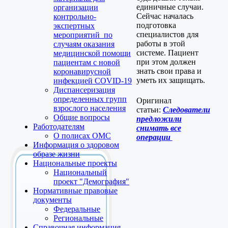
единичные случаи.
организации
Сейчас началась
контрольно-
подготовка
экспертных
специалистов для
мероприятий по
работы в этой
случаям оказания
системе. Пациент
медицинской помощи
при этом должен
пациентам с новой
знать свои права и
коронавирусной
уметь их защищать.
инфекцией COVID-19
Диспансеризация
определенных групп
Оригинал
взрослого населения
статьи:
Следователи
Общие вопросы
предложили
Работодателям
снимать все
О полисах ОМС
операции
Информация о здоровом
образе жизни
Национальные проекты
Национальный
проект "Демография"
Нормативные правовые
документы
Федеральные
Региональные
Справочная информация