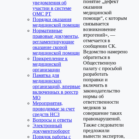
понятие „дефект
уведомления об
оказания
участии в системе
медицинской
ОМС РТ
помощи“, с которым
Порядки оказания
связывается
медицинской помощи
возникновение
Нормативные
ятрогений», —
правовые документы,
отмечается в
регламентирующие
сообщении СК.
оказание скорой
Ведомство намерено
медицинской помощи
обратиться в
Прикрепление к
Общественную
медицинской
палату с просьбой
организации
разработать
Памятка для
поправки и
медицинских
включить в
организаций, впервые
законодательство
включенных в реестр
нормы об
МО
ответственности
Мероприятия,
медиков за
проводимые за счет
совершение таких
средств НСЗ
правонарушений.
Вопросы и ответы
Также следователи
Электронный
предложили
документооборот
вывести экспертов,
Порядок работы с