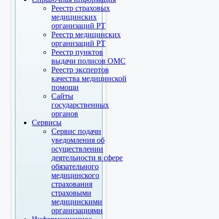
Реестр страховых
медицинских
организаций РТ
Реестр медицинских
организаций РТ
Реестр пунктов
выдачи полисов ОМС
Реестр экспертов
качества медицинской
помощи
Сайты
государственных
органов
Сервисы
Сервис подачи
уведомления об
осуществлении
деятельности в сфере
обязательного
медицинского
страхования
страховыми
медицинскими
организациями