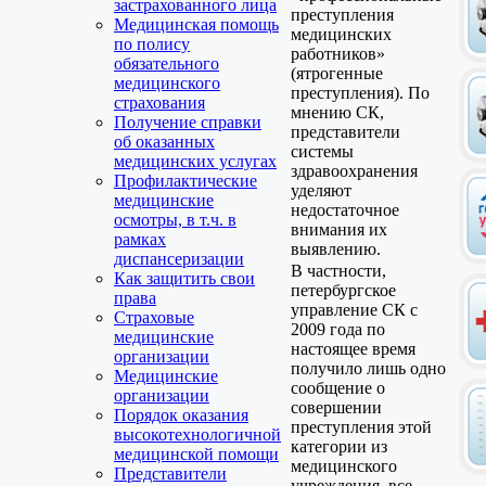
застрахованного лица
преступления
Медицинская помощь
медицинских
по полису
работников»
обязательного
(ятрогенные
медицинского
преступления). По
страхования
мнению СК,
Получение справки
представители
об оказанных
системы
медицинских услугах
здравоохранения
Профилактические
уделяют
медицинские
недостаточное
осмотры, в т.ч. в
внимания их
рамках
выявлению.
диспансеризации
В частности,
Как защитить свои
петербургское
права
управление СК с
Страховые
2009 года по
медицинские
настоящее время
организации
получило лишь одно
Медицинские
сообщение о
организации
совершении
Порядок оказания
преступления этой
высокотехнологичной
категории из
медицинской помощи
медицинского
Представители
учреждения, все