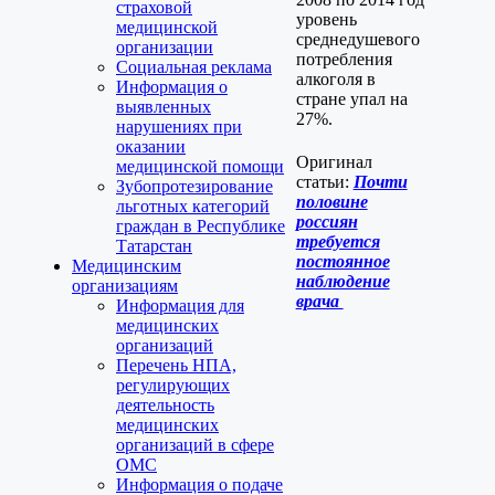
страховой
уровень
медицинской
среднедушевого
организации
потребления
Социальная реклама
алкоголя в
Информация о
стране упал на
выявленных
27%.
нарушениях при
оказании
Оригинал
медицинской помощи
статьи:
Почти
Зубопротезирование
половине
льготных категорий
россиян
граждан в Республике
требуется
Татарстан
постоянное
Медицинским
наблюдение
организациям
врача
Информация для
медицинских
организаций
Перечень НПА,
регулирующих
деятельность
медицинских
организаций в сфере
ОМС
Информация о подаче