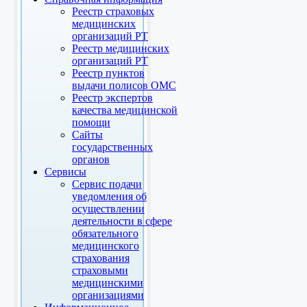
Реестр страховых
медицинских
организаций РТ
Реестр медицинских
организаций РТ
Реестр пунктов
выдачи полисов ОМС
Реестр экспертов
качества медицинской
помощи
Сайты
государственных
органов
Сервисы
Сервис подачи
уведомления об
осуществлении
деятельности в сфере
обязательного
медицинского
страхования
страховыми
медицинскими
организациями