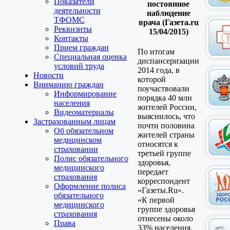
Показатели
постоянное
деятельности
наблюдение
ТФОМС
врача (Газета.ru
Реквизиты
15/04/2015)
Контакты
Прием граждан
По итогам
Специальная оценка
диспансеризации
условий труда
2014 года, в
Новости
которой
Вниманию граждан
поучаствовали
Информирование
порядка 40 млн
населения
жителей России,
Видеоматериалы
выяснилось, что
Застрахованным лицам
почти половина
Об обязательном
жителей страны
медицинском
относятся к
страховании
третьей группе
Полис обязательного
здоровья,
медицинского
передает
страхования
корреспондент
Оформление полиса
«Газеты.Ru».
обязательного
«К первой
медицинского
группе здоровья
страхования
отнесены около
Права
33% населения,