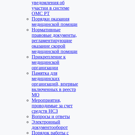
уведомления об
участии в системе
ОМС РТ
Порядки оказания
медицинской помощи
Нормативные
правовые документы,
регламентирующие
оказание скорой
медицинской помощи
Прикрепление к
медицинской
организации
Памятка для
медицинских
организаций, впервые
включенных в реестр
МО
Мероприятия,
проводимые за счет
средств НСЗ
Вопросы и ответы
Электронный
документооборот
Порядок работы с