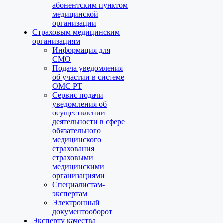
абонентским пунктом
медицинской
организации
Страховым медицинским
организациям
Информация для
СМО
Подача уведомления
об участии в системе
ОМС РТ
Сервис подачи
уведомления об
осуществлении
деятельности в сфере
обязательного
медицинского
страхования
страховыми
медицинскими
организациями
Специалистам-
экспертам
Электронный
документооборот
Эксперту качества