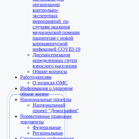
организации
контрольно-
экспертных
мероприятий по
случаям оказания
медицинской помощи
пациентам с новой
коронавирусной
инфекцией COVID-19
Диспансеризация
определенных групп
взрослого населения
Общие вопросы
Работодателям
О полисах ОМС
Информация о здоровом
образе жизни
Национальные проекты
Национальный
проект "Демография"
Нормативные правовые
документы
Федеральные
Региональные
Справочная информация