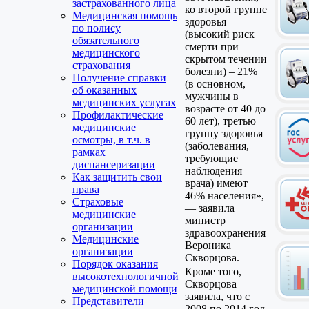
застрахованного лица
ко второй группе
Медицинская помощь
здоровья
по полису
(высокий риск
обязательного
смерти при
медицинского
скрытом течении
страхования
болезни) – 21%
Получение справки
(в основном,
об оказанных
мужчины в
медицинских услугах
возрасте от 40 до
Профилактические
60 лет), третью
медицинские
группу здоровья
осмотры, в т.ч. в
(заболевания,
рамках
требующие
диспансеризации
наблюдения
Как защитить свои
врача) имеют
права
46% населения»,
Страховые
— заявила
медицинские
министр
организации
здравоохранения
Медицинские
Вероника
организации
Скворцова.
Порядок оказания
Кроме того,
высокотехнологичной
Скворцова
медицинской помощи
заявила, что с
Представители
2008 по 2014 год