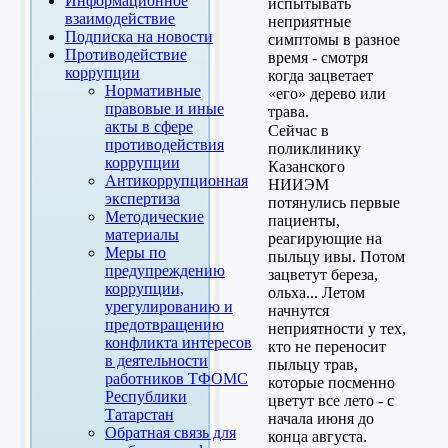
Информационное
испытывать
взаимодействие
неприятные
Подписка на новости
симптомы в разное
Противодействие
время - смотря
коррупции
когда зацветает
Нормативные
«его» дерево или
правовые и иные
трава.
акты в сфере
Сейчас в
противодействия
поликлинику
коррупции
Казанского
Антикоррупционная
НИИЭМ
экспертиза
потянулись первые
Методические
пациенты,
материалы
реагирующие на
Меры по
пыльцу ивы. Потом
предупреждению
зацветут береза,
коррупции,
ольха... Летом
урегулированию и
начнутся
предотвращению
неприятности у тех,
конфликта интересов
кто не переносит
в деятельности
пыльцу трав,
работников ТФОМС
которые посменно
Республики
цветут все лето - с
Татарстан
начала июня до
Обратная связь для
конца августа.