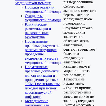
пыльцу орешника.
медицинской помощи
Сейчас ждем
Порядки оказания
активного цветения
медицинской помощи
березы, которое
Стандарты
запаздывает из-за
медицинской помощи
похолодания.
Клинические
Результаты такого
рекомендации и
мониторинга
национальные
значительно
руководства
облегчат жизнь
Нормативные
аллергикам,
правовые документы,
считают врачи. Тем
регламентирующие
более что
проведение
страдающих
экспертизы качества
аллергией с
медицинской помощи
каждым годом в
Нормативные
мире становится
правовые документы,
все больше, и
для организации и
Татарстан не
проведения целевых
исключение.
ЭКМП по летальным
- Точных причин
исходам при новой
распространения
коронавирусной
аллергии никто не
инфекции
знает, - утверждает
Методические
Рустэм Фассахов. -
материалы для