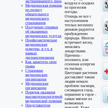
застрахованного лица
воздуха и осадках
Медицинская помощь
из прогнозов
по полису
погоды.
обязательного
Отнюдь не все с
медицинского
наступлением
страхования
теплых весенних
Получение справки
деньков радуются
об оказанных
пробуждению
медицинских услугах
природы. Многие
Профилактические
встречают весну,
медицинские
запасаясь
осмотры, в т.ч. в
лекарствами.
рамках
Причина -
диспансеризации
поллиноз, или
Как защитить свои
сезонная аллергия
права
на пыльцу.
Страховые
Цветущие растения
медицинские
доставляют таким
организации
людям немало
Медицинские
проблем: насморк,
организации
слезящиеся глаза,
Порядок оказания
першение в горле -
высокотехнологичной
самые мягкие из
медицинской помощи
возможных
Представители
реакций. Хуже,