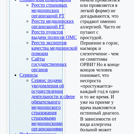
Реестр страховых
или проявляется в
медицинских
легкой форме) не
организаций РТ
догадываются, что
Реестр медицинских
страдают именно
организаций РТ
аллергией. Часто ее
Реестр пунктов
путают с
выдачи полисов ОМС
простудой.
Реестр экспертов
Першение в горле,
качества медицинской
насморк и
помощи
слезотечение - чем
Сайты
не симптомы
государственных
ОРВИ? Но в конце
органов
концов человек
Сервисы
понимает, что
Сервис подачи
неспроста
уведомления об
«простужается»
осуществлении
каждый год в одно
деятельности в сфере
и то же время. И
обязательного
уже на приеме у
медицинского
врача выясняется
страхования
истинный диагноз.
страховыми
В зависимости от
медицинскими
вида аллергена
организациями
больной может