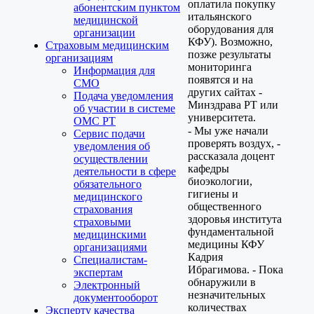
оплатила покупку
абонентским пунктом
итальянского
медицинской
оборудования для
организации
КФУ). Возможно,
Страховым медицинским
позже результаты
организациям
мониторинга
Информация для
появятся и на
СМО
других сайтах -
Подача уведомления
Минздрава РТ или
об участии в системе
университета.
ОМС РТ
- Мы уже начали
Сервис подачи
проверять воздух, -
уведомления об
рассказала доцент
осуществлении
кафедры
деятельности в сфере
биоэкологии,
обязательного
гигиены и
медицинского
общественного
страхования
здоровья института
страховыми
фундаментальной
медицинскими
медицины КФУ
организациями
Кадрия
Специалистам-
Ибрагимова. - Пока
экспертам
обнаружили в
Электронный
незначительных
документооборот
количествах
Эксперту качества