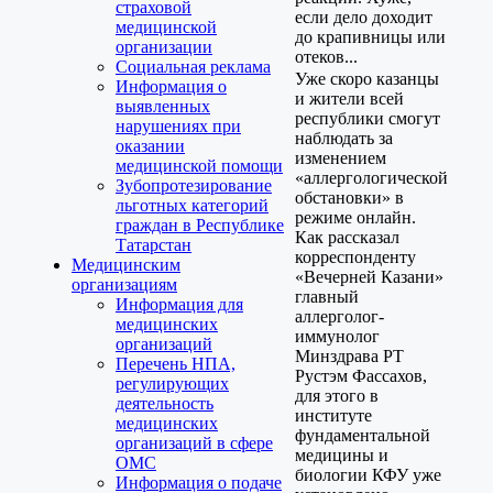
страховой
если дело доходит
медицинской
до крапивницы или
организации
отеков...
Социальная реклама
Уже скоро казанцы
Информация о
и жители всей
выявленных
республики смогут
нарушениях при
наблюдать за
оказании
изменением
медицинской помощи
«аллергологической
Зубопротезирование
обстановки» в
льготных категорий
режиме онлайн.
граждан в Республике
Как рассказал
Татарстан
корреспонденту
Медицинским
«Вечерней Казани»
организациям
главный
Информация для
аллерголог-
медицинских
иммунолог
организаций
Минздрава РТ
Перечень НПА,
Рустэм Фассахов,
регулирующих
для этого в
деятельность
институте
медицинских
фундаментальной
организаций в сфере
медицины и
ОМС
биологии КФУ уже
Информация о подаче