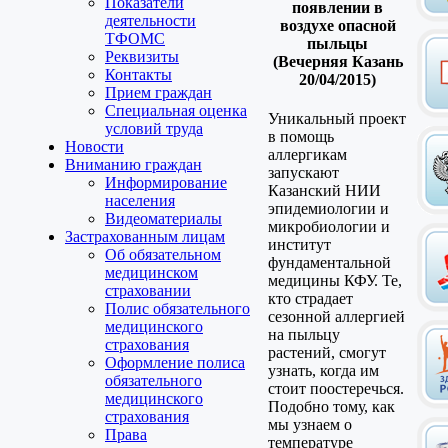
Показатели
появлении в
деятельности
воздухе опасной
ТФОМС
пыльцы
Реквизиты
(Вечерняя Казань
Контакты
20/04/2015)
Прием граждан
Специальная оценка
Уникальный проект
условий труда
в помощь
Новости
аллергикам
Вниманию граждан
запускают
Информирование
Казанский НИИ
населения
эпидемиологии и
Видеоматериалы
микробиологии и
Застрахованным лицам
институт
Об обязательном
фундаментальной
медицинском
медицины КФУ. Те,
страховании
кто страдает
Полис обязательного
сезонной аллергией
медицинского
на пыльцу
страхования
растений, смогут
Оформление полиса
узнать, когда им
обязательного
стоит поостеречься.
медицинского
Подобно тому, как
страхования
мы узнаем о
Права
температуре