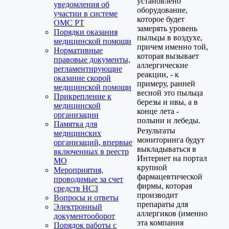
установлено
уведомления об
оборудование,
участии в системе
которое будет
ОМС РТ
замерять уровень
Порядки оказания
пыльцы в воздухе,
медицинской помощи
причем именно той,
Нормативные
которая вызывает
правовые документы,
аллергические
регламентирующие
реакции, - к
оказание скорой
примеру, ранней
медицинской помощи
весной это пыльца
Прикрепление к
березы и ивы, а в
медицинской
конце лета -
организации
полыни и лебеды.
Памятка для
Результаты
медицинских
мониторинга будут
организаций, впервые
выкладываться в
включенных в реестр
Интернет на портал
МО
крупной
Мероприятия,
фармацевтической
проводимые за счет
фирмы, которая
средств НСЗ
производит
Вопросы и ответы
препараты для
Электронный
аллергиков (именно
документооборот
эта компания
Порядок работы с