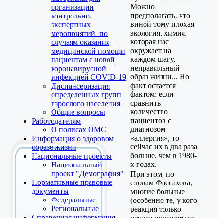
Можно
организации
предполагать, что
контрольно-
виной тому плохая
экспертных
экология, химия,
мероприятий по
которая нас
случаям оказания
окружает на
медицинской помощи
каждом шагу,
пациентам с новой
неправильный
коронавирусной
образ жизни... Но
инфекцией COVID-19
факт остается
Диспансеризация
фактом: если
определенных групп
сравнить
взрослого населения
количество
Общие вопросы
пациентов с
Работодателям
диагнозом
О полисах ОМС
«аллергия», то
Информация о здоровом
сейчас их в два раза
образе жизни
больше, чем в 1980-
Национальные проекты
х годах.
Национальный
проект "Демография"
При этом, по
Нормативные правовые
словам Фассахова,
документы
многие больные
Федеральные
(особенно те, у кого
Региональные
реакция только
Справочная информация
начала проявляться