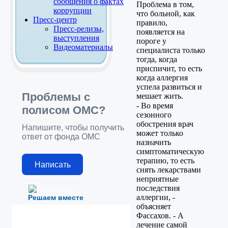
сообщения о фактах
Проблема в том,
коррупции
что больной, как
Пресс-центр
правило,
Пресс-релизы,
появляется на
выступления
пороге у
Видеоматериалы
специалиста только
тогда, когда
приспичит, то есть
когда аллергия
успела развиться и
Проблемы с
мешает жить.
- Во время
полисом ОМС?
сезонного
обострения врач
Напишите, чтобы получить
может только
ответ от фонда ОМС
назначить
симптоматическую
терапию, то есть
Написать
снять лекарствами
неприятные
последствия
аллергии, -
Решаем вместе
объясняет
Фассахов. - А
лечение самой