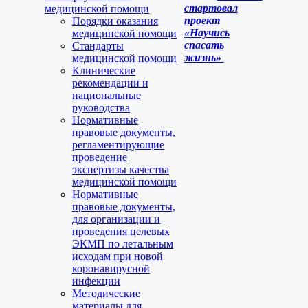
стартовал
медицинской помощи
проект
Порядки оказания
«Научись
медицинской помощи
спасать
Стандарты
жизнь»
медицинской помощи
Клинические
рекомендации и
национальные
руководства
Нормативные
правовые документы,
регламентирующие
проведение
экспертизы качества
медицинской помощи
Нормативные
правовые документы,
для организации и
проведения целевых
ЭКМП по летальным
исходам при новой
коронавирусной
инфекции
Методические
материалы для