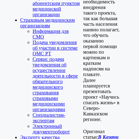
необходимость
абонентским пунктом
внедрения
медицинской
такого проекта,
организации
так как большая
Страховым медицинским
часть населения
организациям
наивно полагает,
Информация для
что обучить
СМО
оказанию
Подача уведомления
первой помощи
об участии в системе
можно по
ОМС РТ
картинкам и
Сервис подачи
кратким
уведомления об
надписям на
осуществлении
плакате.
деятельности в сфере
Далее
обязательного
планируется
медицинского
презентовать
страхования
проект «Научись
страховыми
спасать жизнь» в
медицинскими
Северо-
организациями
Кавказском
Специалистам-
регионе.
экспертам
Электронный
Оригинал
документооборот
статьи:
В Казани
Эксперту качества