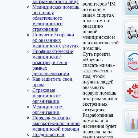
застрахованного лица
волонтёров ЧМ
Медицинская помощь
по водным
по полису
видам спорта с
обязательного
проектом по
медицинского
оказанию
страхования
первой
Получение справки
медицинской и
об оказанных
психологической
медицинских услугах
помощи.
Профилактические
Суть проекта
медицинские
«Научись
осмотры, в т.ч. в
спасать жизнь»
рамках
заключается в
диспансеризации
том, чтобы
Как защитить свои
научить людей
права
оказывать
Страховые
первую помощь
медицинские
пострадавшим в
организации
экстренных
Медицинские
ситуациях.
организации
Разработанная
Порядок оказания
памятка для
высокотехнологичной
населения будет
медицинской помощи
переведена на
Представители
языки народов,