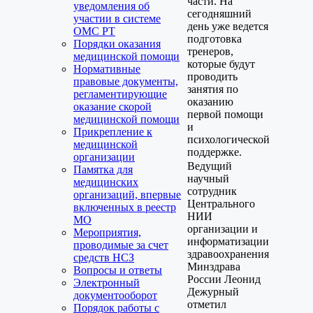
части. На
уведомления об
сегодняшний
участии в системе
день уже ведется
ОМС РТ
подготовка
Порядки оказания
тренеров,
медицинской помощи
которые будут
Нормативные
проводить
правовые документы,
занятия по
регламентирующие
оказанию
оказание скорой
первой помощи
медицинской помощи
и
Прикрепление к
психологической
медицинской
поддержке.
организации
Ведущий
Памятка для
научный
медицинских
сотрудник
организаций, впервые
Центрального
включенных в реестр
НИИ
МО
организации и
Мероприятия,
информатизации
проводимые за счет
здравоохранения
средств НСЗ
Минздрава
Вопросы и ответы
России Леонид
Электронный
Дежурный
документооборот
отметил
Порядок работы с