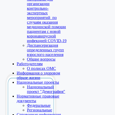
организации
контрольно-
экспертных
мероприятий по
случаям оказания
медицинской помощи
пациентам с новой
коронавирусной
инфекцией COVID-19
Диспансеризация
определенных групп
взрослого населения
Общие вопросы
Работодателям
О полисах ОМС
Информация о здоровом
образе жизни
Национальные проекты
Национальный
проект "Демография"
Нормативные правовые
документы
Федеральные
Региональные
Справочная информация