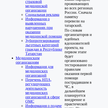
страховой
проживающих
медицинской
во всех регионах
организации
России. Сначала
Социальная реклама
памятку
Информация о
перевели на
выявленных
татарский.
нарушениях при
По словам
оказании
организаторов и
медицинской помощи
идейных
Зубопротезирование
вдохновителей
льготных категорий
проекта, на
граждан в Республике
первом этапе
Татарстан
будет
Медицинским
организовано
организациям
тестирование по
Информация для
правилам
медицинских
оказания первой
организаций
помощи
Перечень НПА,
пострадавшим в
регулирующих
ЧС, в
деятельность
дальнейшем
медицинских
планируется
организаций в сфере
внедрение и
ОМС
практической
Информация о подаче