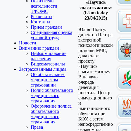
Показатели
«Научись
деятельности
спасать жизнь»
ТФОМС
(Islam today
Реквизиты
23/04/2015)
Контакты
Прием граждан
Юлия Шойгу,
Специальная оценка
директор Центра
условий труда
экстренной
Новости
психологической
Вниманию граждан
помощи МЧС,
Информирование
дала старт
населения
проекту
Видеоматериалы
«Научись
Застрахованным лицам
спасать жизнь».
Об обязательном
В первую
медицинском
очередь
страховании
делегация
Полис обязательного
посетила Центр
медицинского
симуляционного
страхования
и
Оформление полиса
имитационного
обязательного
обучения при
медицинского
КФУ, а затем
страхования
непосредственно
Права
ознакомила