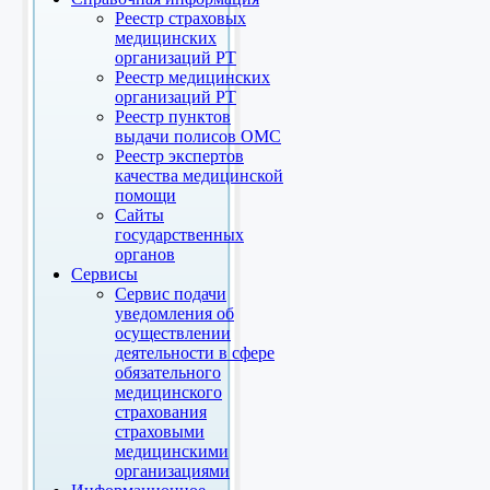
Реестр страховых
медицинских
организаций РТ
Реестр медицинских
организаций РТ
Реестр пунктов
выдачи полисов ОМС
Реестр экспертов
качества медицинской
помощи
Сайты
государственных
органов
Сервисы
Сервис подачи
уведомления об
осуществлении
деятельности в сфере
обязательного
медицинского
страхования
страховыми
медицинскими
организациями