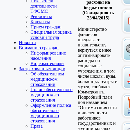
Показатели
расходы на
деятельности
бюджетников
ТФОМС
(Солидарность
Реквизиты
23/04/2015)
Контакты
Прием граждан
Министерство
Специальная оценка
финансов
условий труда
предлагает
Новости
правительству
Вниманию граждан
вернуться к идее
Информирование
оптимизировать
населения
расходы на
Видеоматериалы
социальные
Застрахованным лицам
учреждения, в том
Об обязательном
числе школы, вузы,
медицинском
больницы, театры и
страховании
музеи, сообщает
Полис обязательного
Коммерсантъ.
медицинского
Подробный план
страхования
под названием
Оформление полиса
"Оптимизация сети
обязательного
и численности
медицинского
работников
страхования
государственных и
Права
муниципальных