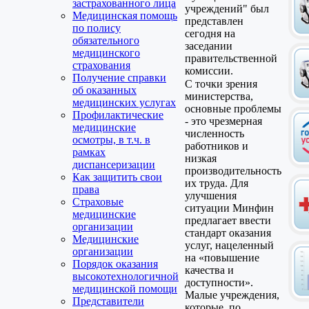
застрахованного лица
учреждений" был
Медицинская помощь
представлен
по полису
сегодня на
обязательного
заседании
медицинского
правительственной
страхования
комиссии.
Получение справки
С точки зрения
об оказанных
министерства,
медицинских услугах
основные проблемы
Профилактические
- это чрезмерная
медицинские
численность
осмотры, в т.ч. в
работников и
рамках
низкая
диспансеризации
производительность
Как защитить свои
их труда. Для
права
улучшения
Страховые
ситуации Минфин
медицинские
предлагает ввести
организации
стандарт оказания
Медицинские
услуг, нацеленный
организации
на «повышение
Порядок оказания
качества и
высокотехнологичной
доступности».
медицинской помощи
Малые учреждения,
Представители
которые, по