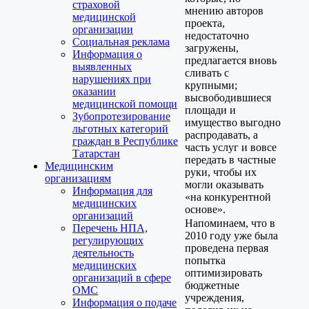
страховой
мнению авторов
медицинской
проекта,
организации
недостаточно
Социальная реклама
загружены,
Информация о
предлагается вновь
выявленных
сливать с
нарушениях при
крупными;
оказании
высвободившиеся
медицинской помощи
площади и
Зубопротезирование
имущество выгодно
льготных категорий
распродавать, а
граждан в Республике
часть услуг и вовсе
Татарстан
передать в частные
Медицинским
руки, чтобы их
организациям
могли оказывать
Информация для
«на конкурентной
медицинских
основе».
организаций
Напоминаем, что в
Перечень НПА,
2010 году уже была
регулирующих
проведена первая
деятельность
попытка
медицинских
оптимизировать
организаций в сфере
бюджетные
ОМС
учреждения,
Информация о подаче