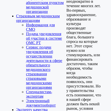
неоднократно в
абонентским пунктом
течение многих лет.
медицинской
Во-первых,
организации
здравоохранение,
Страховым медицинским
образование и
организациям
культура
Информация для
производят
СМО
общественные
Подача уведомления
блага, большого
об участии в системе
спроса на которые
ОМС РТ
нет. Этот спрос
Сервис подачи
нужно или
уведомления об
стимулировать, или
осуществлении
финансировать
деятельности в сфере
достаточно, таким
обязательного
образом, чтобы
медицинского
когда
страхования
необходимость
страховыми
появилось, они
медицинскими
присутствовали. Но
организациями
у правительства
Специалистам-
есть понимание, что
экспертам
в нашей сфере
Электронный
должен быть некий
документооборот
рынок, условия
Эксперту качества