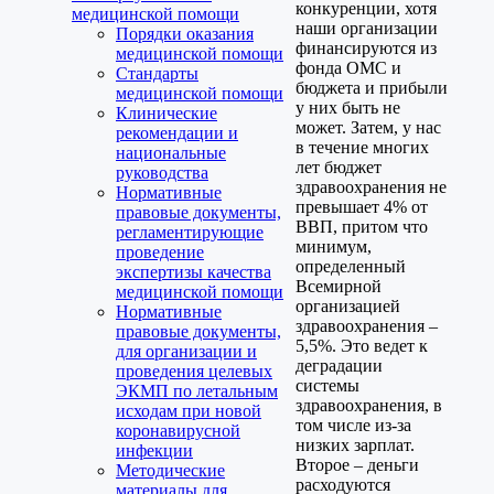
конкуренции, хотя
медицинской помощи
наши организации
Порядки оказания
финансируются из
медицинской помощи
фонда ОМС и
Стандарты
бюджета и прибыли
медицинской помощи
у них быть не
Клинические
может. Затем, у нас
рекомендации и
в течение многих
национальные
лет бюджет
руководства
здравоохранения не
Нормативные
превышает 4% от
правовые документы,
ВВП, притом что
регламентирующие
минимум,
проведение
определенный
экспертизы качества
Всемирной
медицинской помощи
организацией
Нормативные
здравоохранения –
правовые документы,
5,5%. Это ведет к
для организации и
деградации
проведения целевых
системы
ЭКМП по летальным
здравоохранения, в
исходам при новой
том числе из-за
коронавирусной
низких зарплат.
инфекции
Второе – деньги
Методические
расходуются
материалы для