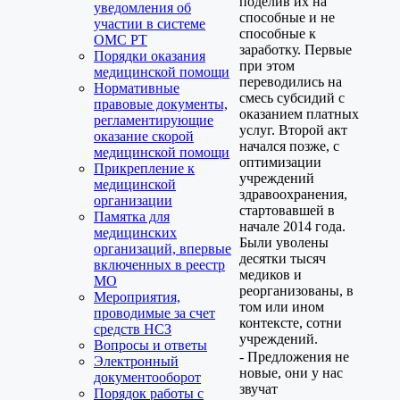
поделив их на
уведомления об
способные и не
участии в системе
способные к
ОМС РТ
заработку. Первые
Порядки оказания
при этом
медицинской помощи
переводились на
Нормативные
смесь субсидий с
правовые документы,
оказанием платных
регламентирующие
услуг. Второй акт
оказание скорой
начался позже, с
медицинской помощи
оптимизации
Прикрепление к
учреждений
медицинской
здравоохранения,
организации
стартовавшей в
Памятка для
начале 2014 года.
медицинских
Были уволены
организаций, впервые
десятки тысяч
включенных в реестр
медиков и
МО
реорганизованы, в
Мероприятия,
том или ином
проводимые за счет
контексте, сотни
средств НСЗ
учреждений.
Вопросы и ответы
- Предложения не
Электронный
новые, они у нас
документооборот
звучат
Порядок работы с