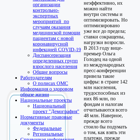
неэффективно, их
организации
можно найти
контрольно-
внутри системы и
экспертных
оптимизировать. Но
мероприятий по
оптимизировано
случаям оказания
уже все до предела;
медицинской помощи
ставки сокращены,
пациентам с новой
нагрузки возросли.
коронавирусной
В 2013 году вице-
инфекцией COVID-19
премьер Ольга
Диспансеризация
Голодец на одной
определенных групп
из международных
взрослого населения
пресс-конференции
Общие вопросы
привела такие
Работодателям
цифры: в стране 142
О полисах ОМС
млн населения,
Информация о здоровом
трудоспособных из
образе жизни
них 86 млн, по
Национальные проекты
фондам и налогам
Национальный
отчитываются всего
проект "Демография"
48 млн. Наверное,
Нормативные правовые
прежде всего
документы
стоило бы подумать
Федеральные
о том, как взять эти
Региональные
платежи, прежде
Справочная информация