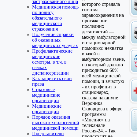
застрахованного лица
которого страдала
Медицинская помощь
система
по полису
здравоохранения на
обязательного
протяжении
медицинского
последних
страхования
десятилетий —
Получение справки
между амбулаторной
об оказанных
и стационарной
медицинских услугах
помощью: нехватка
Профилактические
врачей в
медицинские
амбулаторном звене,
осмотры, в т.ч. в
на который должно
рамках
приходиться 60%
диспансеризации
всей медицинской
Как защитить свои
помощи, и зачастую
права
- их профицит в
Страховые
стационарах, -
медицинские
сказала накануне
организации
Вероника
Медицинские
Скворцова в эфире
организации
программы
Порядок оказания
«Мнение» на
высокотехнологичной
телеканале
медицинской помощи
Россия-24. - Так
Представители
происходит не