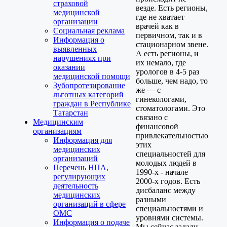
страховой
везде. Есть регионы,
медицинской
где не хватает
организации
врачей как в
Социальная реклама
первичном, так и в
Информация о
стационарном звене.
выявленных
А есть регионы, и
нарушениях при
их немало, где
оказании
урологов в 4-5 раз
медицинской помощи
больше, чем надо, то
Зубопротезирование
же — с
льготных категорий
гинекологами,
граждан в Республике
стоматологами. Это
Татарстан
связано с
Медицинским
финансовой
организациям
привлекательностью
Информация для
этих
медицинских
специальностей для
организаций
молодых людей в
Перечень НПА,
1990-х - начале
регулирующих
2000-х годов. Есть
деятельность
дисбаланс между
медицинских
разными
организаций в сфере
специальностями и
ОМС
уровнями системы.
Информация о подаче
Мы сейчас задали