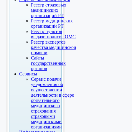
Реестр страховых
медицинских
организаций РТ
Реестр медицинских
организаций РТ
Реестр пунктов
выдачи полисов ОМС
Реестр экспертов
качества медицинской
помощи
Сайты
государственных
органов
Сервисы
Сервис подачи
уведомления об
осуществлении
деятельности в сфере
обязательного
медицинского
страхования
страховыми
медицинскими
организациями