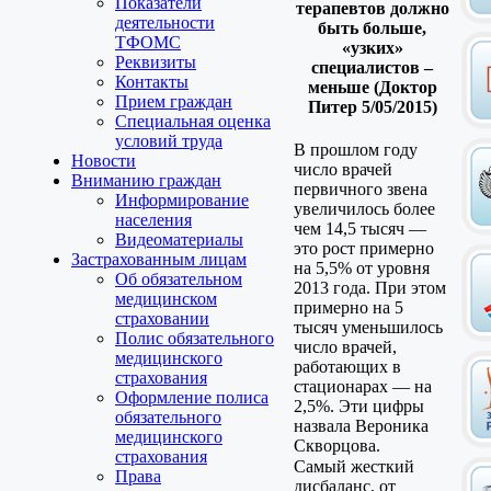
Показатели
терапевтов должно
деятельности
быть больше,
ТФОМС
«узких»
Реквизиты
специалистов –
Контакты
меньше (Доктор
Прием граждан
Питер 5/05/2015)
Специальная оценка
условий труда
В прошлом году
Новости
число врачей
Вниманию граждан
первичного звена
Информирование
увеличилось более
населения
чем 14,5 тысяч —
Видеоматериалы
это рост примерно
Застрахованным лицам
на 5,5% от уровня
Об обязательном
2013 года. При этом
медицинском
примерно на 5
страховании
тысяч уменьшилось
Полис обязательного
число врачей,
медицинского
работающих в
страхования
стационарах — на
Оформление полиса
2,5%. Эти цифры
обязательного
назвала Вероника
медицинского
Скворцова.
страхования
Самый жесткий
Права
дисбаланс, от