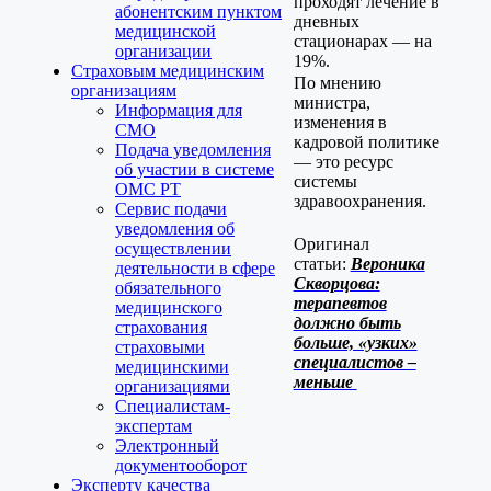
проходят лечение в
абонентским пунктом
дневных
медицинской
стационарах — на
организации
19%.
Страховым медицинским
По мнению
организациям
министра,
Информация для
изменения в
СМО
кадровой политике
Подача уведомления
— это ресурс
об участии в системе
системы
ОМС РТ
здравоохранения.
Сервис подачи
уведомления об
Оригинал
осуществлении
статьи:
Вероника
деятельности в сфере
Скворцова:
обязательного
терапевтов
медицинского
должно быть
страхования
больше, «узких»
страховыми
специалистов –
медицинскими
меньше
организациями
Специалистам-
экспертам
Электронный
документооборот
Эксперту качества