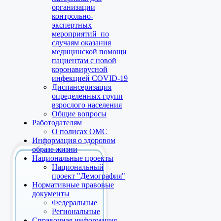
организации
контрольно-
экспертных
мероприятий по
случаям оказания
медицинской помощи
пациентам с новой
коронавирусной
инфекцией COVID-19
Диспансеризация
определенных групп
взрослого населения
Общие вопросы
Работодателям
О полисах ОМС
Информация о здоровом
образе жизни
Национальные проекты
Национальный
проект "Демография"
Нормативные правовые
документы
Федеральные
Региональные
Справочная информация