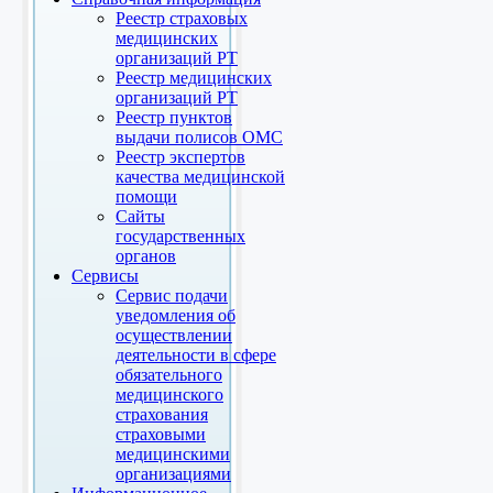
Реестр страховых
медицинских
организаций РТ
Реестр медицинских
организаций РТ
Реестр пунктов
выдачи полисов ОМС
Реестр экспертов
качества медицинской
помощи
Сайты
государственных
органов
Сервисы
Сервис подачи
уведомления об
осуществлении
деятельности в сфере
обязательного
медицинского
страхования
страховыми
медицинскими
организациями