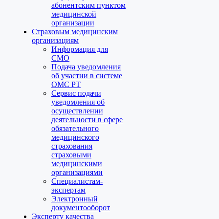
абонентским пунктом
медицинской
организации
Страховым медицинским
организациям
Информация для
СМО
Подача уведомления
об участии в системе
ОМС РТ
Сервис подачи
уведомления об
осуществлении
деятельности в сфере
обязательного
медицинского
страхования
страховыми
медицинскими
организациями
Специалистам-
экспертам
Электронный
документооборот
Эксперту качества