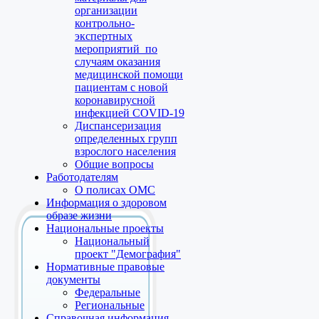
организации
контрольно-
экспертных
мероприятий по
случаям оказания
медицинской помощи
пациентам с новой
коронавирусной
инфекцией COVID-19
Диспансеризация
определенных групп
взрослого населения
Общие вопросы
Работодателям
О полисах ОМС
Информация о здоровом
образе жизни
Национальные проекты
Национальный
проект "Демография"
Нормативные правовые
документы
Федеральные
Региональные
Справочная информация