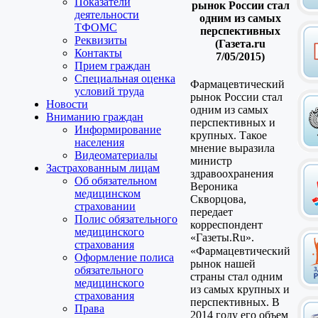
Показатели
рынок России стал
деятельности
одним из самых
ТФОМС
перспективных
Реквизиты
(Газета.ru
Контакты
7/05/2015)
Прием граждан
Специальная оценка
Фармацевтический
условий труда
рынок России стал
Новости
одним из самых
Вниманию граждан
перспективных и
Информирование
крупных. Такое
населения
мнение выразила
Видеоматериалы
министр
Застрахованным лицам
здравоохранения
Об обязательном
Вероника
медицинском
Скворцова,
страховании
передает
Полис обязательного
корреспондент
медицинского
«Газеты.Ru».
страхования
«Фармацевтический
Оформление полиса
рынок нашей
обязательного
страны стал одним
медицинского
из самых крупных и
страхования
перспективных. В
Права
2014 году его объем