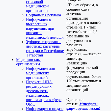
страховой
«Таким образом, в
медицинской
среднем одна
организации
аптечная
Социальная реклама
организация
Информация о
приходится в нашей
выявленных
стране на 1,7 тыс.
нарушениях при
жителей, что в 2,5
оказании
раза выше по
медицинской помощи
доступности в
Зубопротезирование
развитых
льготных категорий
зарубежных
граждан в Республике
странах», — заявила
Татарстан
министр.
Медицинским
Реализацию
организациям
фармацевтической
Информация для
продукции
медицинских
осуществляют более
организаций
120 тыс. аптечных и
Перечень НПА,
медицинских
регулирующих
организаций.
деятельность
медицинских
Оригинал
организаций в сфере
статьи:
Минздрав:
ОМС
фармацевтический
Информация о подаче