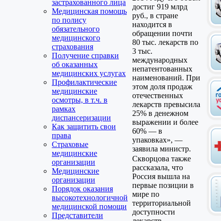
застрахованного лица
достиг 919 млрд
Медицинская помощь
руб., в стране
по полису
находится в
обязательного
обращении почти
медицинского
80 тыс. лекарств по
страхования
3 тыс.
Получение справки
международных
об оказанных
непатентованных
медицинских услугах
наименований. При
Профилактические
этом доля продаж
медицинские
отечественных
осмотры, в т.ч. в
лекарств превысила
рамках
25% в денежном
диспансеризации
выражении и более
Как защитить свои
60% — в
права
упаковках», —
Страховые
заявила министр.
медицинские
Скворцова также
организации
рассказала, что
Медицинские
Россия вышла на
организации
первые позиции в
Порядок оказания
мире по
высокотехнологичной
территориальной
медицинской помощи
доступности
Представители
лекарств.