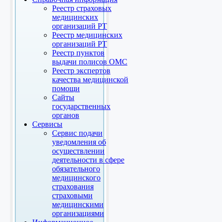
Реестр страховых
медицинских
организаций РТ
Реестр медицинских
организаций РТ
Реестр пунктов
выдачи полисов ОМС
Реестр экспертов
качества медицинской
помощи
Сайты
государственных
органов
Сервисы
Сервис подачи
уведомления об
осуществлении
деятельности в сфере
обязательного
медицинского
страхования
страховыми
медицинскими
организациями