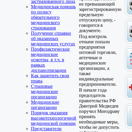
застрахованного лица
не превышающей
Медицинская помощь
зарегистрированную
по полису
предельную
обязательного
отпускную цену, -
медицинского
говорится в
страхования
документе.
Получение справки
Под контроль
об оказанных
отныне попали
медицинских услугах
предприятия
Профилактические
оптовой торговли,
медицинские
аптечные и
осмотры, в т.ч. в
медицинские
рамках
организации, а
диспансеризации
также
Как защитить свои
индивидуальные
права
предприниматели.
Страховые
В начале года
медицинские
председатель
организации
правительства РФ
Медицинские
Дмитрий Медведев
организации
поручил Минздраву
Порядок оказания
принять
высокотехнологичной
необходимые меры,
медицинской помощи
чтобы не допустить
Представители