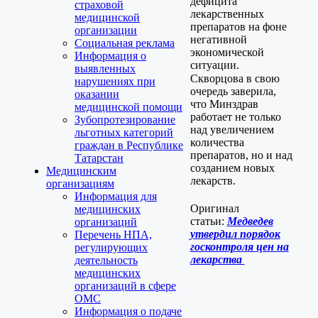
дефицита
страховой
лекарственных
медицинской
препаратов на фоне
организации
негативной
Социальная реклама
экономической
Информация о
ситуации.
выявленных
Скворцова в свою
нарушениях при
очередь заверила,
оказании
что Минздрав
медицинской помощи
работает не только
Зубопротезирование
над увеличением
льготных категорий
количества
граждан в Республике
препаратов, но и над
Татарстан
созданием новых
Медицинским
лекарств.
организациям
Информация для
Оригинал
медицинских
статьи:
Медведев
организаций
утвердил порядок
Перечень НПА,
госконтроля цен на
регулирующих
лекарства
деятельность
медицинских
организаций в сфере
ОМС
Информация о подаче