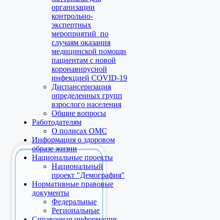
организации
контрольно-
экспертных
мероприятий по
случаям оказания
медицинской помощи
пациентам с новой
коронавирусной
инфекцией COVID-19
Диспансеризация
определенных групп
взрослого населения
Общие вопросы
Работодателям
О полисах ОМС
Информация о здоровом
образе жизни
Национальные проекты
Национальный
проект "Демография"
Нормативные правовые
документы
Федеральные
Региональные
Справочная информация