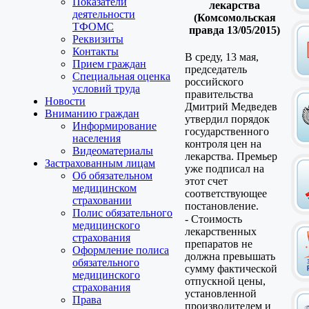
Показатели
лекарства
деятельности
(Комсомольская
ТФОМС
правда 13/05/2015)
Реквизиты
Контакты
В среду, 13 мая,
Прием граждан
председатель
Специальная оценка
российского
условий труда
правительства
Новости
Дмитрий Медведев
Вниманию граждан
утвердил порядок
Информирование
государственного
населения
контроля цен на
Видеоматериалы
лекарства. Премьер
Застрахованным лицам
уже подписал на
Об обязательном
этот счет
медицинском
соответствующее
страховании
постановление.
Полис обязательного
- Стоимость
медицинского
лекарственных
страхования
препаратов не
Оформление полиса
должна превышать
обязательного
сумму фактической
медицинского
отпускной цены,
страхования
установленной
Права
производителем и