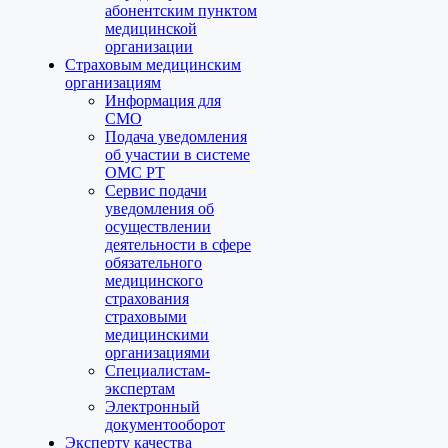
абонентским пунктом
медицинской
организации
Страховым медицинским
организациям
Информация для
СМО
Подача уведомления
об участии в системе
ОМС РТ
Сервис подачи
уведомления об
осуществлении
деятельности в сфере
обязательного
медицинского
страхования
страховыми
медицинскими
организациями
Специалистам-
экспертам
Электронный
документооборот
Эксперту качества