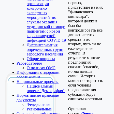
первых,
организации
присутствие на них
контрольно-
"финансового
экспертных
комиссара",
мероприятий по
который должен
случаям оказания
был бы
медицинской помощи
контролировать все
пациентам с новой
движение этих
коронавирусной
средств, а во-
инфекцией COVID-19
вторых, чуть ли не
Диспансеризация
еженедельные
определенных групп
отчеты. В
взрослого населения
результате многие
Общие вопросы
предприятия
Работодателям
сказали "спасибо,
О полисах ОМС
но мы дальше
Информация о здоровом
сами". История
образе жизни
может повториться,
Национальные проекты
если условия
Национальный
предоставления
проект "Демография"
субсидии будут
Нормативные правовые
слишком жесткими.
документы
Федеральные
Оригинал
Региональные
статьи:
Фарму
Справочная информация