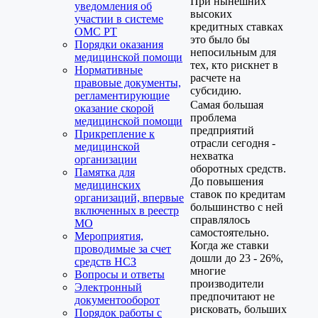
При нынешних
уведомления об
высоких
участии в системе
кредитных ставках
ОМС РТ
это было бы
Порядки оказания
непосильным для
медицинской помощи
тех, кто рискнет в
Нормативные
расчете на
правовые документы,
субсидию.
регламентирующие
Самая большая
оказание скорой
проблема
медицинской помощи
предприятий
Прикрепление к
отрасли сегодня -
медицинской
нехватка
организации
оборотных средств.
Памятка для
До повышения
медицинских
ставок по кредитам
организаций, впервые
большинство с ней
включенных в реестр
справлялось
МО
самостоятельно.
Мероприятия,
Когда же ставки
проводимые за счет
дошли до 23 - 26%,
средств НСЗ
многие
Вопросы и ответы
производители
Электронный
предпочитают не
документооборот
рисковать, больших
Порядок работы с