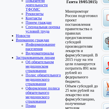
Показатели
Газета 19/05/2015)
деятельности
ТФОМС
Минпромторг
Реквизиты
России подготовил
Контакты
проект
Прием граждан
постановления
Специальная оценка
правительства о
условий труда
правилах
Новости
предоставления
Вниманию граждан
субсидий
Информирование
производителям
населения
лекарств и
Видеоматериалы
фармсубстанций. В
Застрахованным лицам
2015 году на эти
Об обязательном
цели планируется
медицинском
потратить 891 млн
страховании
рублей из
Полис обязательного
федерального
медицинского
бюджета.
страхования
Объем субсидий до
Оформление полиса
25 млн рублей на
обязательного
лекарство или
медицинского
фармсубстанцию,
страхования
полученные
Права
методом