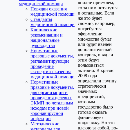
вполне приемлем,
медицинской помощи
то за ним потянутся
Порядки оказания
и остальные. Если
медицинской помощи
же это будет
Стандарты
сложно, например,
медицинской помощи
потребуется
Клинические
оформление
рекомендации и
множества бумаг
национальные
или будет введен
руководства
дополнительный
Нормативные
контроль, вряд ли
правовые документы,
этим будут
регламентирующие
пользоваться
проведение
активно. В кризис
экспертизы качества
2008 года
медицинской помощи
определили группу
Нормативные
стратегически
правовые документы,
значимых
для организации и
предприятий,
проведения целевых
которым
ЭКМП по летальным
государство было
исходам при новой
готово оказать
коронавирусной
финансовую
инфекции
поддержку. Но это
Методические
влекло за собой, во-
материалы для