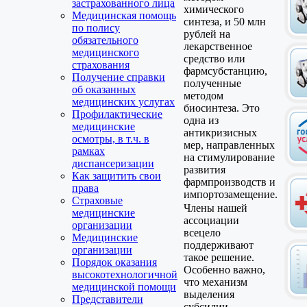
застрахованного лица
химического
Медицинская помощь
синтеза, и 50 млн
по полису
рублей на
обязательного
лекарственное
медицинского
средство или
страхования
фармсубстанцию,
Получение справки
полученные
об оказанных
методом
медицинских услугах
биосинтеза. Это
Профилактические
одна из
медицинские
антикризисных
осмотры, в т.ч. в
мер, направленных
рамках
на стимулирование
диспансеризации
развития
Как защитить свои
фармпроизводств и
права
импортозамещение.
Страховые
Члены нашей
медицинские
ассоциации
организации
всецело
Медицинские
поддерживают
организации
такое решение.
Порядок оказания
Особенно важно,
высокотехнологичной
что механизм
медицинской помощи
выделения
Представители
субсидии