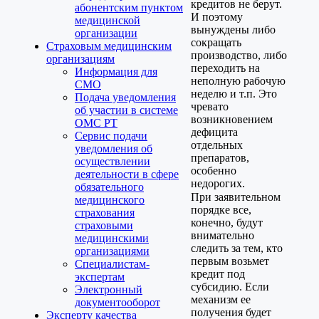
кредитов не берут.
абонентским пунктом
И поэтому
медицинской
вынуждены либо
организации
сокращать
Страховым медицинским
производство, либо
организациям
переходить на
Информация для
неполную рабочую
СМО
неделю и т.п. Это
Подача уведомления
чревато
об участии в системе
возникновением
ОМС РТ
дефицита
Сервис подачи
отдельных
уведомления об
препаратов,
осуществлении
особенно
деятельности в сфере
недорогих.
обязательного
При заявительном
медицинского
порядке все,
страхования
конечно, будут
страховыми
внимательно
медицинскими
следить за тем, кто
организациями
первым возьмет
Специалистам-
кредит под
экспертам
субсидию. Если
Электронный
механизм ее
документооборот
получения будет
Эксперту качества