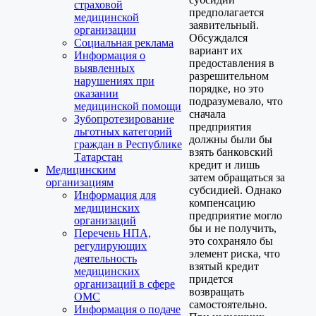
страховой
предполагается
медицинской
заявительный.
организации
Обсуждался
Социальная реклама
вариант их
Информация о
предоставления в
выявленных
разрешительном
нарушениях при
порядке, но это
оказании
подразумевало, что
медицинской помощи
сначала
Зубопротезирование
предприятия
льготных категорий
должны были бы
граждан в Республике
взять банковский
Татарстан
кредит и лишь
Медицинским
затем обращаться за
организациям
субсидией. Однако
Информация для
компенсацию
медицинских
предприятие могло
организаций
бы и не получить,
Перечень НПА,
это сохраняло бы
регулирующих
элемент риска, что
деятельность
взятый кредит
медицинских
придется
организаций в сфере
возвращать
ОМС
самостоятельно.
Информация о подаче