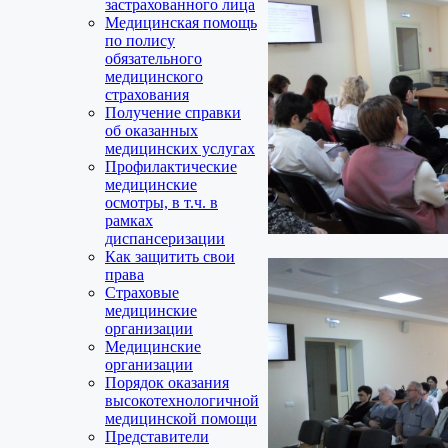
застрахованного лица
Медицинская помощь
по полису
обязательного
медицинского
страхования
Получение справки
об оказанных
медицинских услугах
Профилактические
медицинские
осмотры, в т.ч. в
рамках
диспансеризации
Как защитить свои
права
Страховые
медицинские
организации
Медицинские
организации
Порядок оказания
высокотехнологичной
медицинской помощи
Представители