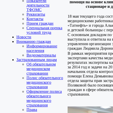
Показатели
помощи на основе клин
деятельности
стационаре и 
ТФОМС
Реквизиты
18 мая текущего года сос
Контакты
медицинскими работник
Прием граждан
«Татнефть» и города Аль
Специальная оценка
и детской больницы с пе
условий труда
С основным докладом по 
Новости
выступила и ответила на
Вниманию граждан
управления организации 
Информирование
граждан Людмила Дорони
населения
В рамках мероприятия пр
Видеоматериалы
экспертами качества мед
Застрахованным лицам
результатах экспертизы 
Об обязательном
за 2014 год и задачи на 
медицинском
начальник отдела контрол
страховании
помощи Елена Демьянова
Полис обязательного
отдела защиты прав заст
медицинского
Поляковой было посвящен
страхования
граждан в сфере обязател
Оформление полиса
страхования.
обязательного
медицинского
страхования
Права