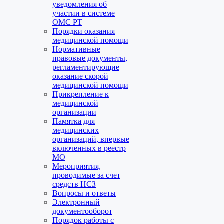
уведомления об
участии в системе
ОМС РТ
Порядки оказания
медицинской помощи
Нормативные
правовые документы,
регламентирующие
оказание скорой
медицинской помощи
Прикрепление к
медицинской
организации
Памятка для
медицинских
организаций, впервые
включенных в реестр
МО
Мероприятия,
проводимые за счет
средств НСЗ
Вопросы и ответы
Электронный
документооборот
Порядок работы с