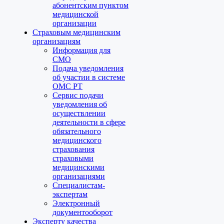
абонентским пунктом
медицинской
организации
Страховым медицинским
организациям
Информация для
СМО
Подача уведомления
об участии в системе
ОМС РТ
Сервис подачи
уведомления об
осуществлении
деятельности в сфере
обязательного
медицинского
страхования
страховыми
медицинскими
организациями
Специалистам-
экспертам
Электронный
документооборот
Эксперту качества