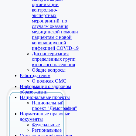
организации
контрольно-
экспертных
мероприятий по
случаям оказания
медицинской помощи
пациентам с новой
коронавирусной
инфекцией COVID-19
Диспансеризация
определенных групп
взрослого населения
Общие вопросы
Работодателям
О полисах ОМС
Информация о здоровом
образе жизни
Национальные проекты
Национальный
проект "Демография"
Нормативные правовые
документы
Федеральные
Региональные
Справочная информация