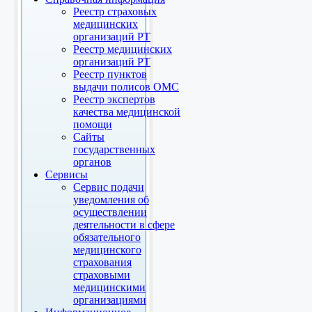
Реестр страховых
медицинских
организаций РТ
Реестр медицинских
организаций РТ
Реестр пунктов
выдачи полисов ОМС
Реестр экспертов
качества медицинской
помощи
Сайты
государственных
органов
Сервисы
Сервис подачи
уведомления об
осуществлении
деятельности в сфере
обязательного
медицинского
страхования
страховыми
медицинскими
организациями