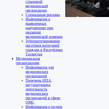
страховой
медицинской
организации
Социальная реклама
Информация о
выявленных
нарушениях при
оказании
медицинской помощи
Зубопротезирование
льготных категорий
граждан в Республике
Татарстан
Медицинским
организациям
Информация для
медицинских
организаций
Перечень НПА,
регулирующих
деятельность
медицинских
организаций в сфере
ОМС
Информация о подаче