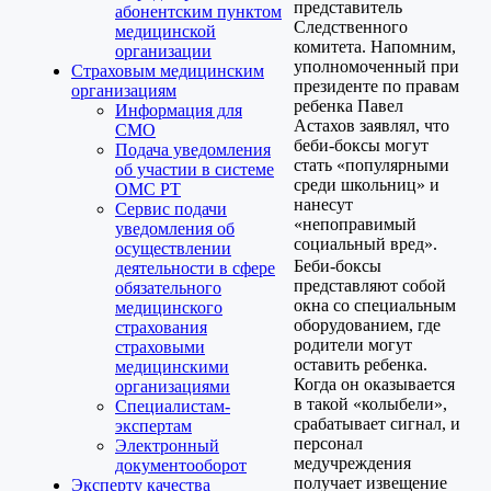
представитель
абонентским пунктом
Следственного
медицинской
комитета. Напомним,
организации
уполномоченный при
Страховым медицинским
президенте по правам
организациям
ребенка Павел
Информация для
Астахов заявлял, что
СМО
беби-боксы могут
Подача уведомления
стать «популярными
об участии в системе
среди школьниц» и
ОМС РТ
нанесут
Сервис подачи
«непоправимый
уведомления об
социальный вред».
осуществлении
Беби-боксы
деятельности в сфере
представляют собой
обязательного
окна со специальным
медицинского
оборудованием, где
страхования
родители могут
страховыми
оставить ребенка.
медицинскими
Когда он оказывается
организациями
в такой «колыбели»,
Специалистам-
срабатывает сигнал, и
экспертам
персонал
Электронный
медучреждения
документооборот
получает извещение
Эксперту качества