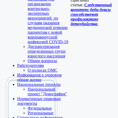
Оригинал
организации
статьи:
Следственный
контрольно-
комитет: беби-боксы
экспертных
способствуют
мероприятий по
профилактике
случаям оказания
детоубийства
медицинской помощи
пациентам с новой
коронавирусной
инфекцией COVID-19
Диспансеризация
определенных групп
взрослого населения
Общие вопросы
Работодателям
О полисах ОМС
Информация о здоровом
образе жизни
Национальные проекты
Национальный
проект "Демография"
Нормативные правовые
документы
Федеральные
Региональные
Справочная информация