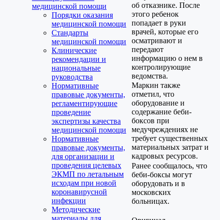
об отказнике. После
медицинской помощи
этого ребенок
Порядки оказания
попадает в руки
медицинской помощи
врачей, которые его
Стандарты
осматривают и
медицинской помощи
передают
Клинические
информацию о нем в
рекомендации и
контролирующие
национальные
ведомства.
руководства
Маркин также
Нормативные
отметил, что
правовые документы,
оборудование и
регламентирующие
содержание беби-
проведение
боксов при
экспертизы качества
медучреждениях не
медицинской помощи
требует существенных
Нормативные
материальных затрат и
правовые документы,
кадровых ресурсов.
для организации и
проведения целевых
Ранее сообщалось, что
ЭКМП по летальным
беби-боксы могут
исходам при новой
оборудовать и в
коронавирусной
московских
инфекции
больницах.
Методические
материалы для