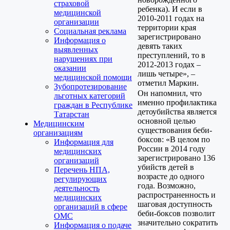
страховой
ребенка). И если в
медицинской
2010-2011 годах на
организации
территории края
Социальная реклама
зарегистрировано
Информация о
девять таких
выявленных
преступлений, то в
нарушениях при
2012-2013 годах –
оказании
лишь четыре», –
медицинской помощи
отметил Маркин.
Зубопротезирование
Он напомнил, что
льготных категорий
именно профилактика
граждан в Республике
детоубийства является
Татарстан
основной целью
Медицинским
существования беби-
организациям
боксов: «В целом по
Информация для
России в 2014 году
медицинских
зарегистрировано 136
организаций
убийств детей в
Перечень НПА,
возрасте до одного
регулирующих
года. Возможно,
деятельность
распространенность и
медицинских
шаговая доступность
организаций в сфере
беби-боксов позволит
ОМС
значительно сократить
Информация о подаче