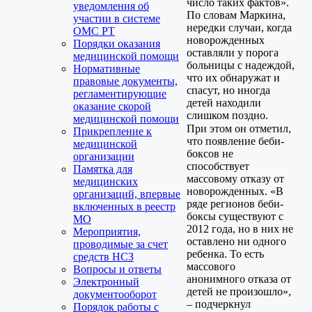
число таких фактов».
уведомления об
По словам Маркина,
участии в системе
нередки случаи, когда
ОМС РТ
новорожденных
Порядки оказания
оставляли у порога
медицинской помощи
больницы с надеждой,
Нормативные
что их обнаружат и
правовые документы,
спасут, но иногда
регламентирующие
детей находили
оказание скорой
слишком поздно.
медицинской помощи
При этом он отметил,
Прикрепление к
что появление беби-
медицинской
боксов не
организации
способствует
Памятка для
массовому отказу от
медицинских
новорожденных. «В
организаций, впервые
ряде регионов беби-
включенных в реестр
боксы существуют с
МО
2012 года, но в них не
Мероприятия,
оставлено ни одного
проводимые за счет
ребенка. То есть
средств НСЗ
массового
Вопросы и ответы
анонимного отказа от
Электронный
детей не произошло»,
документооборот
– подчеркнул
Порядок работы с