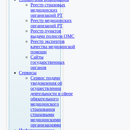
Реестр страховых
медицинских
организаций РТ
Реестр медицинских
организаций РТ
Реестр пунктов
выдачи полисов ОМС
Реестр экспертов
качества медицинской
помощи
Сайты
государственных
органов
Сервисы
Сервис подачи
уведомления об
осуществлении
деятельности в сфере
обязательного
медицинского
страхования
страховыми
медицинскими
организациями