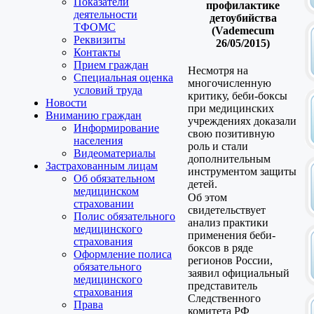
Показатели
профилактике
деятельности
детоубийства
ТФОМС
(Vademecum
Реквизиты
26/05/2015)
Контакты
Прием граждан
Несмотря на
Специальная оценка
многочисленную
условий труда
критику, беби-боксы
Новости
при медицинских
Вниманию граждан
учреждениях доказали
Информирование
свою позитивную
населения
роль и стали
Видеоматериалы
дополнительным
Застрахованным лицам
инструментом защиты
Об обязательном
детей.
медицинском
Об этом
страховании
свидетельствует
Полис обязательного
анализ практики
медицинского
применения беби-
страхования
боксов в ряде
Оформление полиса
регионов России,
обязательного
заявил официальный
медицинского
представитель
страхования
Следственного
Права
комитета РФ