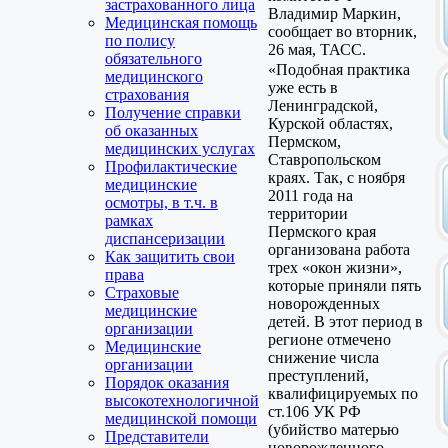
застрахованного лица
Владимир Маркин,
Медицинская помощь
сообщает во вторник,
по полису
26 мая, ТАСС.
обязательного
«Подобная практика
медицинского
уже есть в
страхования
Ленинградской,
Получение справки
Курской областях,
об оказанных
Пермском,
медицинских услугах
Ставропольском
Профилактические
краях. Так, с ноября
медицинские
2011 года на
осмотры, в т.ч. в
территории
рамках
Пермского края
диспансеризации
организована работа
Как защитить свои
трех «окон жизни»,
права
которые приняли пять
Страховые
новорожденных
медицинские
детей. В этот период в
организации
регионе отмечено
Медицинские
снижение числа
организации
преступлений,
Порядок оказания
квалифицируемых по
высокотехнологичной
ст.106 УК РФ
медицинской помощи
(убийство матерью
Представители
новорожденного