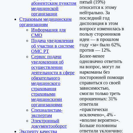
пятый (19%)
абонентским пунктом
относится к этому
медицинской
нейтрально. За
организации
последний год
Страховым медицинским
диспозиция в этом
организациям
вопросе изменилась в
Информация для
пользу сторонников
СМО
идеи — в прошлом
Подача уведомления
году «за» было 62%,
об участии в системе
против — 12%.
ОМС РТ
Более-менее
Сервис подачи
однозначно ответить
уведомления об
на вопрос, могут ли
осуществлении
наркоманы без
деятельности в сфере
посторонней помощи
обязательного
справиться со своей
медицинского
зависимостью,
страхования
смогли только треть
страховыми
опрошенных: 31%
медицинскими
ответили
организациями
«практически
Специалистам-
исключено», 4% -
экспертам
«вполне вероятно».
Электронный
Больше половины
документооборот
ответили уклончиво:
Эксперту качества