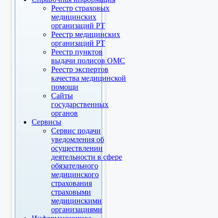
Реестр страховых
медицинских
организаций РТ
Реестр медицинских
организаций РТ
Реестр пунктов
выдачи полисов ОМС
Реестр экспертов
качества медицинской
помощи
Сайты
государственных
органов
Сервисы
Сервис подачи
уведомления об
осуществлении
деятельности в сфере
обязательного
медицинского
страхования
страховыми
медицинскими
организациями