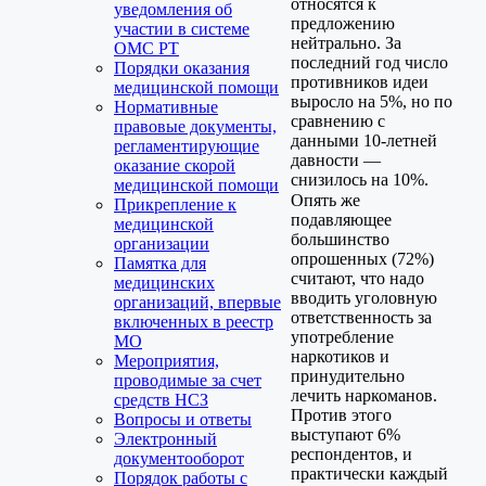
относятся к
уведомления об
предложению
участии в системе
нейтрально. За
ОМС РТ
последний год число
Порядки оказания
противников идеи
медицинской помощи
выросло на 5%, но по
Нормативные
сравнению с
правовые документы,
данными 10-летней
регламентирующие
давности —
оказание скорой
снизилось на 10%.
медицинской помощи
Опять же
Прикрепление к
подавляющее
медицинской
большинство
организации
опрошенных (72%)
Памятка для
считают, что надо
медицинских
вводить уголовную
организаций, впервые
ответственность за
включенных в реестр
употребление
МО
наркотиков и
Мероприятия,
принудительно
проводимые за счет
лечить наркоманов.
средств НСЗ
Против этого
Вопросы и ответы
выступают 6%
Электронный
респондентов, и
документооборот
практически каждый
Порядок работы с