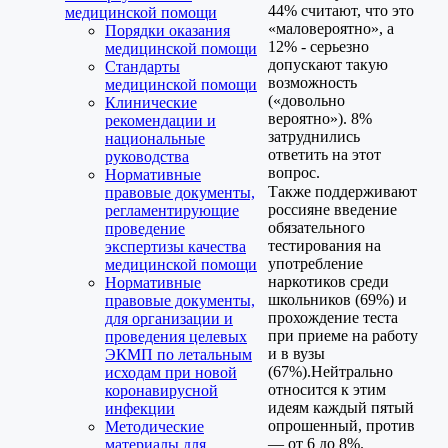
44% считают, что это
медицинской помощи
«маловероятно», а
Порядки оказания
12% - серьезно
медицинской помощи
допускают такую
Стандарты
возможность
медицинской помощи
(«довольно
Клинические
вероятно»). 8%
рекомендации и
затруднились
национальные
ответить на этот
руководства
вопрос.
Нормативные
Также поддерживают
правовые документы,
россияне введение
регламентирующие
обязательного
проведение
тестирования на
экспертизы качества
употребление
медицинской помощи
наркотиков среди
Нормативные
школьников (69%) и
правовые документы,
прохождение теста
для организации и
при приеме на работу
проведения целевых
и в вузы
ЭКМП по летальным
(67%).Нейтрально
исходам при новой
относится к этим
коронавирусной
идеям каждый пятый
инфекции
опрошенный, против
Методические
— от 6 до 8%.
материалы для