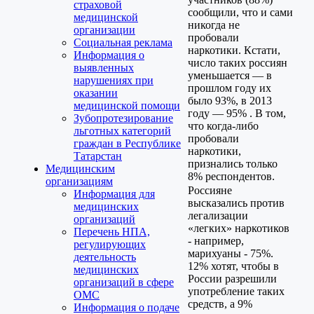
страховой
сообщили, что и сами
медицинской
никогда не
организации
пробовали
Социальная реклама
наркотики. Кстати,
Информация о
число таких россиян
выявленных
уменьшается — в
нарушениях при
прошлом году их
оказании
было 93%, в 2013
медицинской помощи
году — 95% . В том,
Зубопротезирование
что когда-либо
льготных категорий
пробовали
граждан в Республике
наркотики,
Татарстан
признались только
Медицинским
8% респондентов.
организациям
Россияне
Информация для
высказались против
медицинских
легализации
организаций
«легких» наркотиков
Перечень НПА,
- например,
регулирующих
марихуаны - 75%.
деятельность
12% хотят, чтобы в
медицинских
России разрешили
организаций в сфере
употребление таких
ОМС
средств, а 9%
Информация о подаче