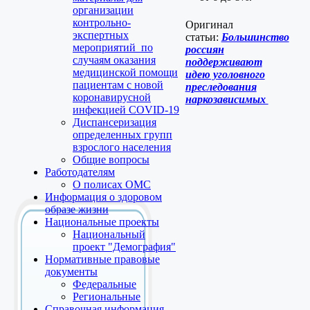
организации
контрольно-
Оригинал
экспертных
статьи:
Большинство
мероприятий по
россиян
случаям оказания
поддерживают
медицинской помощи
идею уголовного
пациентам с новой
преследования
коронавирусной
наркозависимых
инфекцией COVID-19
Диспансеризация
определенных групп
взрослого населения
Общие вопросы
Работодателям
О полисах ОМС
Информация о здоровом
образе жизни
Национальные проекты
Национальный
проект "Демография"
Нормативные правовые
документы
Федеральные
Региональные
Справочная информация