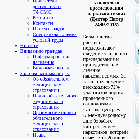
Показатели
уголовного
деятельности
преследования
ТФОМС
наркозависимых
Реквизиты
(Доктор Питер
Контакты
24/06/2015)
Прием граждан
Специальная оценка
Большинство
условий труда
россиян
Новости
поддерживают
Вниманию граждан
введение уголовного
Информирование
преследования и
населения
принудительное
Видеоматериалы
лечение
Застрахованным лицам
наркозависимых. За
Об обязательном
такое предложение
медицинском
высказались 72%
страховании
участников опроса,
Полис обязательного
проведенного
медицинского
социологами
страхования
«Левада-центра».
Оформление полиса
К Международному
обязательного
дню борьбы с
медицинского
употреблением
страхования
наркотиков, который
Права
отмечается 26 июня,