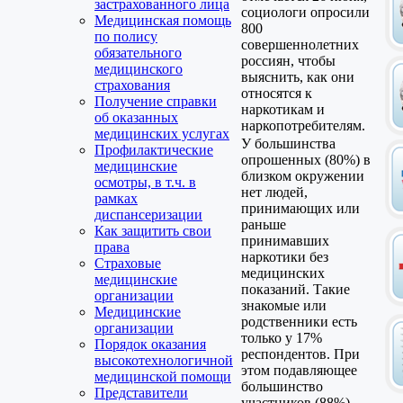
застрахованного лица
социологи опросили
Медицинская помощь
800
по полису
совершеннолетних
обязательного
россиян, чтобы
медицинского
выяснить, как они
страхования
относятся к
Получение справки
наркотикам и
об оказанных
наркопотребителям.
медицинских услугах
У большинства
Профилактические
опрошенных (80%) в
медицинские
близком окружении
осмотры, в т.ч. в
нет людей,
рамках
принимающих или
диспансеризации
раньше
Как защитить свои
принимавших
права
наркотики без
Страховые
медицинских
медицинские
показаний. Такие
организации
знакомые или
Медицинские
родственники есть
организации
только у 17%
Порядок оказания
респондентов. При
высокотехнологичной
этом подавляющее
медицинской помощи
большинство
Представители
участников (88%)