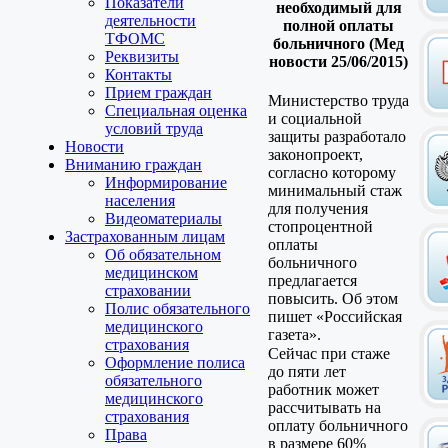
Показатели
необходимый для
деятельности
полной оплаты
ТФОМС
больничного (Мед
Реквизиты
новости 25/06/2015)
Контакты
Прием граждан
Министерство труда
Специальная оценка
и социальной
условий труда
защиты разработало
Новости
законопроект,
Вниманию граждан
согласно которому
Информирование
минимальный стаж
населения
для получения
Видеоматериалы
стопроцентной
Застрахованным лицам
оплаты
Об обязательном
больничного
медицинском
предлагается
страховании
повысить. Об этом
Полис обязательного
пишет «Российская
медицинского
газета».
страхования
Сейчас при стаже
Оформление полиса
до пяти лет
обязательного
работник может
медицинского
рассчитывать на
страхования
оплату больничного
Права
в размере 60%