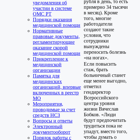
рубля в день, то есть
уведомления об
примерно 34 тысячи
участии в системе
в месяц). Кроме
ОМС РТ
того, многие
Порядки оказания
работодатели
медицинской помощи
создают такие
Нормативные
условия, что
правовые документы,
сотрудники
регламентирующие
вынуждены
оказание скорой
переносить болезнь
медицинской помощи
«на ногах».
Прикрепление к
Если повысить
медицинской
стаж, брать
организации
больничный станет
Памятка для
еще менее выгодно,
медицинских
отметил
организаций, впервые
гендиректор
включенных в реестр
Всероссийского
МО
центра уровня
Мероприятия,
жизни Вячеслав
проводимые за счет
Бобков. «Люди
средств НСЗ
будут предпочитать
Вопросы и ответы
трудиться пока не
Электронный
упадут, вместо того,
документооборот
чтобы думать о
Порядок работы с