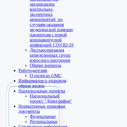
организации
контрольно-
экспертных
мероприятий по
случаям оказания
медицинской помощи
пациентам с новой
коронавирусной
инфекцией COVID-19
Диспансеризация
определенных групп
взрослого населения
Общие вопросы
Работодателям
О полисах ОМС
Информация о здоровом
образе жизни
Национальные проекты
Национальный
проект "Демография"
Нормативные правовые
документы
Федеральные
Региональные
Справочная информация