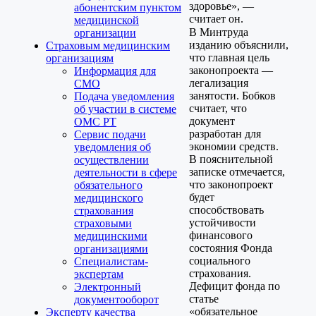
здоровье», —
абонентским пунктом
считает он.
медицинской
В Минтруда
организации
изданию объяснили,
Страховым медицинским
что главная цель
организациям
законопроекта —
Информация для
легализация
СМО
занятости. Бобков
Подача уведомления
считает, что
об участии в системе
документ
ОМС РТ
разработан для
Сервис подачи
экономии средств.
уведомления об
В пояснительной
осуществлении
записке отмечается,
деятельности в сфере
что законопроект
обязательного
будет
медицинского
способствовать
страхования
устойчивости
страховыми
финансового
медицинскими
состояния Фонда
организациями
социального
Специалистам-
страхования.
экспертам
Дефицит фонда по
Электронный
статье
документооборот
«обязательное
Эксперту качества