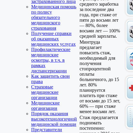
застрахованного лица
среднего заработка
Медицинская помощь
за последние два
по полису
года, при стаже от
обязательного
пяти до восьми лет
медицинского
— 80%, более
страхования
восьми лет — 100%
Получение справки
средней зарплаты.
об оказанных
Минтруда
медицинских услугах
предлагает
Профилактические
повысить стаж,
медицинские
необходимый для
осмотры, в т.ч. в
получения
рамках
стопроцентной
диспансеризации
оплаты
Как защитить свои
больничного, до 15
права
лет. 80%
Страховые
планируется
медицинские
платить при стаже
организации
от восьми до 15 лет,
Медицинские
60% — при стаже
организации
менее восьми лет.
Порядок оказания
Стаж предлагается
высокотехнологичной
поднимать
медицинской помощи
постепенно:
Представители