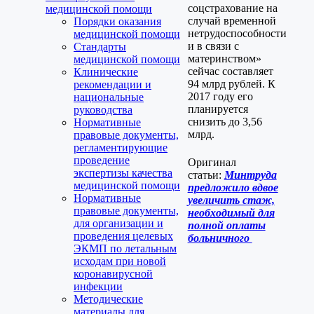
соцстрахование на
медицинской помощи
случай временной
Порядки оказания
нетрудоспособности
медицинской помощи
и в связи с
Стандарты
материнством»
медицинской помощи
сейчас составляет
Клинические
94 млрд рублей. К
рекомендации и
2017 году его
национальные
планируется
руководства
снизить до 3,56
Нормативные
млрд.
правовые документы,
регламентирующие
проведение
Оригинал
экспертизы качества
статьи:
Минтруда
медицинской помощи
предложило вдвое
Нормативные
увеличить стаж,
правовые документы,
необходимый для
для организации и
полной оплаты
проведения целевых
больничного
ЭКМП по летальным
исходам при новой
коронавирусной
инфекции
Методические
материалы для