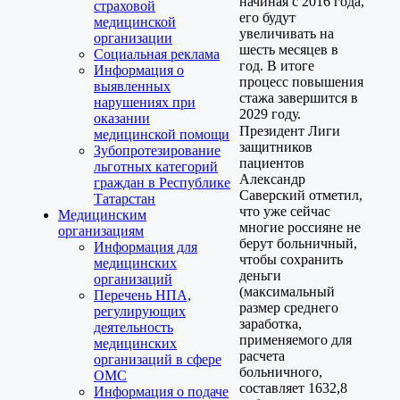
начиная с 2016 года,
страховой
его будут
медицинской
увеличивать на
организации
шесть месяцев в
Социальная реклама
год. В итоге
Информация о
процесс повышения
выявленных
стажа завершится в
нарушениях при
2029 году.
оказании
Президент Лиги
медицинской помощи
защитников
Зубопротезирование
пациентов
льготных категорий
Александр
граждан в Республике
Саверский отметил,
Татарстан
что уже сейчас
Медицинским
многие россияне не
организациям
берут больничный,
Информация для
чтобы сохранить
медицинских
деньги
организаций
(максимальный
Перечень НПА,
размер среднего
регулирующих
заработка,
деятельность
применяемого для
медицинских
расчета
организаций в сфере
больничного,
ОМС
составляет 1632,8
Информация о подаче