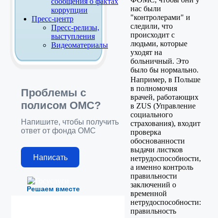
сообщения о фактах
нас были
коррупции
"контролерами" и
Пресс-центр
следили, что
Пресс-релизы,
происходит с
выступления
людьми, которые
Видеоматериалы
уходят на
больничный. Это
было бы нормально.
Например, в Польше
в полномочия
Проблемы с
врачей, работающих
полисом ОМС?
в ZUS (Управление
социального
Напишите, чтобы получить
страхования), входит
ответ от фонда ОМС
проверка
обоснованности
выдачи листков
Написать
нетрудоспособности,
а именно контроль
правильности
заключений о
Решаем вместе
временной
нетрудоспособности:
правильность