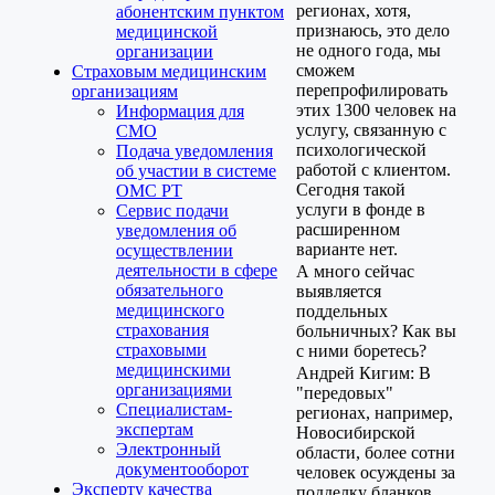
регионах, хотя,
абонентским пунктом
признаюсь, это дело
медицинской
не одного года, мы
организации
сможем
Страховым медицинским
перепрофилировать
организациям
этих 1300 человек на
Информация для
услугу, связанную с
СМО
психологической
Подача уведомления
работой с клиентом.
об участии в системе
Сегодня такой
ОМС РТ
услуги в фонде в
Сервис подачи
расширенном
уведомления об
варианте нет.
осуществлении
деятельности в сфере
А много сейчас
обязательного
выявляется
медицинского
поддельных
страхования
больничных? Как вы
страховыми
с ними боретесь?
медицинскими
Андрей Кигим: В
организациями
"передовых"
Специалистам-
регионах, например,
экспертам
Новосибирской
Электронный
области, более сотни
документооборот
человек осуждены за
Эксперту качества
подделку бланков.