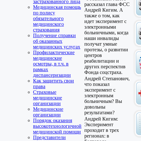
застрахованного лица
рассказал глава ФСС
Медицинская помощь
Андрей Кигим. А
по полису
также о том, как
обязательного
идет эксперимент с
медицинского
электронными
страхования
больничными, когда
Получение справки
наши инвалиды
об оказанных
получат умные
медицинских услугах
протезы, о развитии
Профилактические
центров
медицинские
реабилитации и
осмотры, в т.ч. в
других перспектив
рамках
Фонда соцстраха.
диспансеризации
Андрей Степанович,
Как защитить свои
что показал
права
эксперимент с
Страховые
электронным
медицинские
больничным? Вы
организации
довольны
Медицинские
результатами?
организации
Андрей Кигим:
Порядок оказания
Эксперимент
высокотехнологичной
проходит в трех
медицинской помощи
регионах: в
Представители