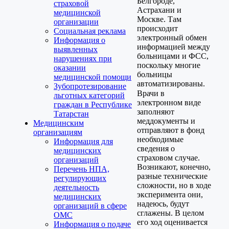
Белгороде,
страховой
Астрахани и
медицинской
Москве. Там
организации
происходит
Социальная реклама
электронный обмен
Информация о
информацией между
выявленных
больницами и ФСС,
нарушениях при
поскольку многие
оказании
больницы
медицинской помощи
автоматизированы.
Зубопротезирование
Врачи в
льготных категорий
электронном виде
граждан в Республике
заполняют
Татарстан
меддокументы и
Медицинским
отправляют в фонд
организациям
необходимые
Информация для
сведения о
медицинских
страховом случае.
организаций
Возникают, конечно,
Перечень НПА,
разные технические
регулирующих
сложности, но в ходе
деятельность
эксперимента они,
медицинских
надеюсь, будут
организаций в сфере
сглажены. В целом
ОМС
его ход оценивается
Информация о подаче