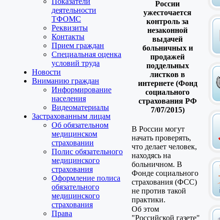
Показатели
России
деятельности
ужесточается
ТФОМС
контроль за
Реквизиты
незаконной
Контакты
выдачей
Прием граждан
больничных и
Специальная оценка
продажей
условий труда
поддельных
Новости
листков в
Вниманию граждан
интернете (Фонд
Информирование
социального
населения
страхования РФ
Видеоматериалы
7/07/2015)
Застрахованным лицам
Об обязательном
В России могут
медицинском
начать проверять,
страховании
что делает человек,
Полис обязательного
находясь на
медицинского
больничном. В
страхования
Фонде социального
Оформление полиса
страхования (ФСС)
обязательного
не против такой
медицинского
практики.
страхования
Об этом
Права
"Российской газете"