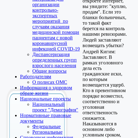
откроете Интернет,
организации
вы увидите: "куплю,
контрольно-
продам". Если это
экспертных
бланки больничных,
мероприятий по
то такой факт
случаям оказания
берется на контроль
медицинской помощи
нашими ревизорами.
пациентам с новой
Людей заставляют
коронавирусной
возмещать убытки?
инфекцией COVID-19
Андрей Кигим:
Диспансеризация
Заставляют. В
определенных групп
рамках уголовного
взрослого населения
дела есть
Общие вопросы
гражданские иски,
Работодателям
по которым
О полисах ОМС
возмещается ущерб.
Информация о здоровом
Кто в превентивном
образе жизни
порядке возместил,
Национальные проекты
соответственно и
Национальный
уголовная
проект "Демография"
ответственность
Нормативные правовые
снижается.
документы
Наказываются в
Федеральные
основном либо
Региональные
условным сроком,
Справочная информация