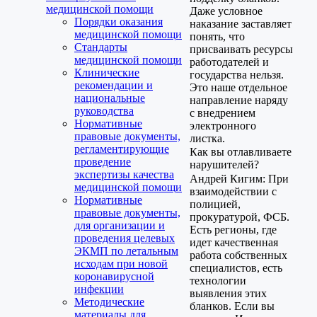
медицинской помощи
Даже условное
Порядки оказания
наказание заставляет
медицинской помощи
понять, что
Стандарты
присваивать ресурсы
медицинской помощи
работодателей и
Клинические
государства нельзя.
рекомендации и
Это наше отдельное
национальные
направление наряду
руководства
с внедрением
Нормативные
электронного
правовые документы,
листка.
регламентирующие
Как вы отлавливаете
проведение
нарушителей?
экспертизы качества
Андрей Кигим: При
медицинской помощи
взаимодействии с
Нормативные
полицией,
правовые документы,
прокуратурой, ФСБ.
для организации и
Есть регионы, где
проведения целевых
идет качественная
ЭКМП по летальным
работа собственных
исходам при новой
специалистов, есть
коронавирусной
технологии
инфекции
выявления этих
Методические
бланков. Если вы
материалы для