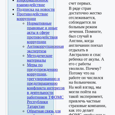
Информационное
счет первых.
взаимодействие
В ряде стран
Подписка на новости
достаточно жестко
Противодействие
отслеживается,
коррупции
соблюдается ли
Нормативные
больным режим
правовые и иные
лечения. Помните,
акты в сфере
был случай в
противодействия
Англии, когда
коррупции
англичанин поехал
Антикоррупционная
отдыхать в
экспертиза
Австралию и спас
Методические
ребенка от акулы. А
материалы
его с работы
Меры по
уволили. Почему?
предупреждению
Потому что на
коррупции,
работе он числился
урегулированию и
на больничном.
предотвращению
На мой взгляд, мы
конфликта интересов
могли пойти на
в деятельности
такой эксперимент,
работников ТФОМС
привлечь частные
Республики
страховые компании,
Татарстан
как это делает
Обратная связь для
ФОМС, чтобы они у