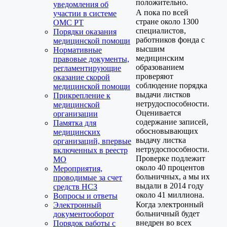
положительно.
уведомления об
А пока по всей
участии в системе
стране около 1300
ОМС РТ
специалистов,
Порядки оказания
работников фонда с
медицинской помощи
высшим
Нормативные
медицинским
правовые документы,
образованием
регламентирующие
проверяют
оказание скорой
соблюдение порядка
медицинской помощи
выдачи листков
Прикрепление к
нетрудоспособности.
медицинской
Оценивается
организации
содержание записей,
Памятка для
обосновывающих
медицинских
выдачу листка
организаций, впервые
нетрудоспособности.
включенных в реестр
Проверке подлежит
МО
около 40 процентов
Мероприятия,
больничных, а мы их
проводимые за счет
выдали в 2014 году
средств НСЗ
около 41 миллиона.
Вопросы и ответы
Когда электронный
Электронный
больничный будет
документооборот
внедрен во всех
Порядок работы с