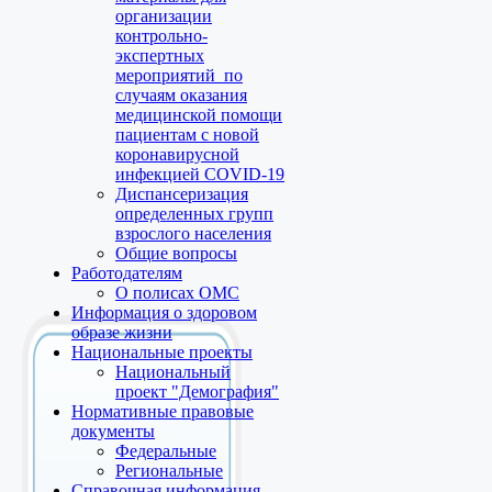
организации
контрольно-
экспертных
мероприятий по
случаям оказания
медицинской помощи
пациентам с новой
коронавирусной
инфекцией COVID-19
Диспансеризация
определенных групп
взрослого населения
Общие вопросы
Работодателям
О полисах ОМС
Информация о здоровом
образе жизни
Национальные проекты
Национальный
проект "Демография"
Нормативные правовые
документы
Федеральные
Региональные
Справочная информация