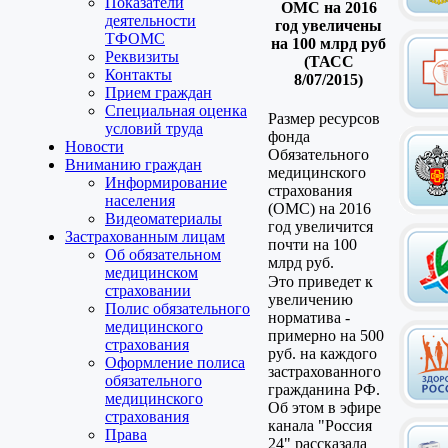
Показатели
ОМС на 2016
деятельности
год увеличены
ТФОМС
на 100 млрд руб
Реквизиты
(ТАСС
Контакты
8/07/2015)
Прием граждан
Специальная оценка
Размер ресурсов
условий труда
фонда
Новости
Обязательного
Вниманию граждан
медицинского
Информирование
страхования
населения
(ОМС) на 2016
Видеоматериалы
год увеличится
Застрахованным лицам
почти на 100
Об обязательном
млрд руб.
медицинском
Это приведет к
страховании
увеличению
Полис обязательного
норматива -
медицинского
примерно на 500
страхования
руб. на каждого
Оформление полиса
застрахованного
обязательного
гражданина РФ.
медицинского
Об этом в эфире
страхования
канала "Россия
Права
24" рассказала