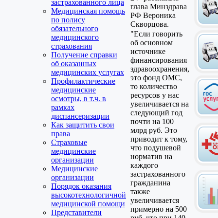
застрахованного лица
глава Минздрава
Медицинская помощь
РФ Вероника
по полису
Скворцова.
обязательного
"Если говорить
медицинского
об основном
страхования
источнике
Получение справки
финансирования
об оказанных
здравоохранения,
медицинских услугах
это фонд ОМС,
Профилактические
то количество
медицинские
ресурсов у нас
осмотры, в т.ч. в
увеличивается на
рамках
следующий год
диспансеризации
почти на 100
Как защитить свои
млрд руб. Это
права
приводит к тому,
Страховые
что подушевой
медицинские
норматив на
организации
каждого
Медицинские
застрахованного
организации
гражданина
Порядок оказания
также
высокотехнологичной
увеличивается
медицинской помощи
примерно на 500
Представители
руб, что при 140