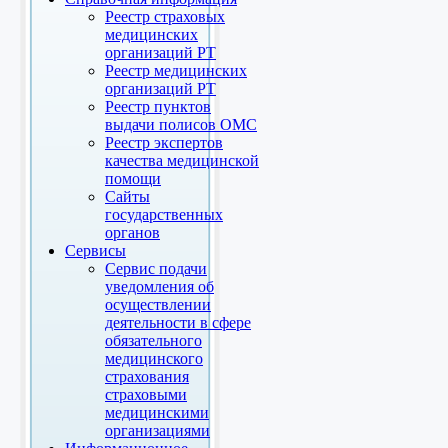
Реестр страховых
медицинских
организаций РТ
Реестр медицинских
организаций РТ
Реестр пунктов
выдачи полисов ОМС
Реестр экспертов
качества медицинской
помощи
Сайты
государственных
органов
Сервисы
Сервис подачи
уведомления об
осуществлении
деятельности в сфере
обязательного
медицинского
страхования
страховыми
медицинскими
организациями