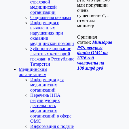
страховой
млн популяции
медицинской
очень
организации
существенно", -
Социальная реклама
отметила
Информация о
министр.
выявленных
нарушениях при
Оригинал
оказании
статьи:
Минздрав
медицинской помощи
РФ: ресурсы
Зубопротезирование
фонда ОМС на
льготных категорий
2016 год
граждан в Республике
увеличены на
Татарстан
100 млрд руб
Медицинским
организациям
Информация для
медицинских
организаций
Перечень НПА,
регулирующих
деятельность
медицинских
организаций в сфере
ОМС
Информация о подаче