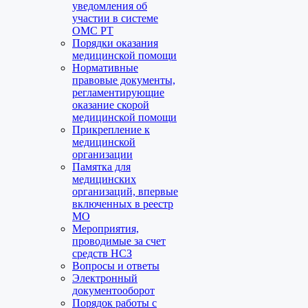
уведомления об
участии в системе
ОМС РТ
Порядки оказания
медицинской помощи
Нормативные
правовые документы,
регламентирующие
оказание скорой
медицинской помощи
Прикрепление к
медицинской
организации
Памятка для
медицинских
организаций, впервые
включенных в реестр
МО
Мероприятия,
проводимые за счет
средств НСЗ
Вопросы и ответы
Электронный
документооборот
Порядок работы с