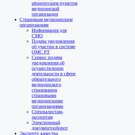
абонентским пунктом
медицинской
организации
Страховым медицинским
организациям
Информация для
СМО
Подача уведомления
об участии в системе
ОМС РТ
Сервис подачи
уведомления об
осуществлении
деятельности в сфере
обязательного
медицинского
страхования
страховыми
медицинскими
организациями
Специалистам-
экспертам
Электронный
документооборот
Эксперту качества