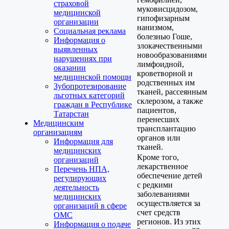
страховой
муковисцидозом,
медицинской
гипофизарным
организации
нанизмом,
Социальная реклама
болезнью Гоше,
Информация о
злокачественными
выявленных
новообразованиями
нарушениях при
лимфоидной,
оказании
кроветворной и
медицинской помощи
родственных им
Зубопротезирование
тканей, рассеянным
льготных категорий
склерозом, а также
граждан в Республике
пациентов,
Татарстан
перенесших
Медицинским
трансплантацию
организациям
органов или
Информация для
тканей.
медицинских
Кроме того,
организаций
лекарственное
Перечень НПА,
обеспечение детей
регулирующих
с редкими
деятельность
заболеваниями
медицинских
осуществляется за
организаций в сфере
счет средств
ОМС
регионов. Из этих
Информация о подаче