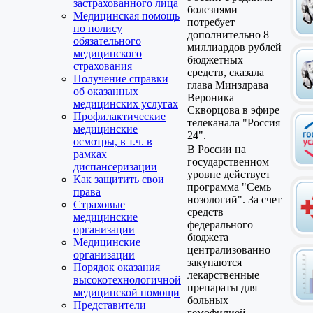
застрахованного лица
болезнями
Медицинская помощь
потребует
по полису
дополнительно 8
обязательного
миллиардов рублей
медицинского
бюджетных
страхования
средств, сказала
Получение справки
глава Минздрава
об оказанных
Вероника
медицинских услугах
Скворцова в эфире
Профилактические
телеканала "Россия
медицинские
24".
осмотры, в т.ч. в
В России на
рамках
государственном
диспансеризации
уровне действует
Как защитить свои
программа "Семь
права
нозологий". За счет
Страховые
средств
медицинские
федерального
организации
бюджета
Медицинские
централизованно
организации
закупаются
Порядок оказания
лекарственные
высокотехнологичной
препараты для
медицинской помощи
больных
Представители
гемофилией,