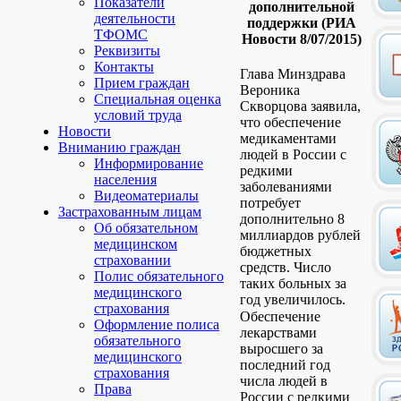
Показатели
дополнительной
деятельности
поддержки (РИА
ТФОМС
Новости 8/07/2015)
Реквизиты
Контакты
Глава Минздрава
Прием граждан
Вероника
Специальная оценка
Скворцова заявила,
условий труда
что обеспечение
Новости
медикаментами
Вниманию граждан
людей в России с
Информирование
редкими
населения
заболеваниями
Видеоматериалы
потребует
Застрахованным лицам
дополнительно 8
Об обязательном
миллиардов рублей
медицинском
бюджетных
страховании
средств. Число
Полис обязательного
таких больных за
медицинского
год увеличилось.
страхования
Обеспечение
Оформление полиса
лекарствами
обязательного
выросшего за
медицинского
последний год
страхования
числа людей в
Права
России с редкими