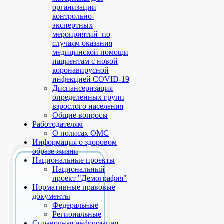
организации
контрольно-
экспертных
мероприятий по
случаям оказания
медицинской помощи
пациентам с новой
коронавирусной
инфекцией COVID-19
Диспансеризация
определенных групп
взрослого населения
Общие вопросы
Работодателям
О полисах ОМС
Информация о здоровом
образе жизни
Национальные проекты
Национальный
проект "Демография"
Нормативные правовые
документы
Федеральные
Региональные
Справочная информация