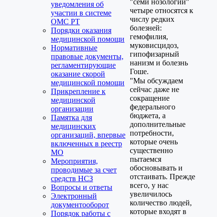
"семи нозологий"
уведомления об
четыре относятся к
участии в системе
числу редких
ОМС РТ
болезней:
Порядки оказания
гемофилия,
медицинской помощи
муковисцидоз,
Нормативные
гипофизарный
правовые документы,
нанизм и болезнь
регламентирующие
Гоше.
оказание скорой
"Мы обсуждаем
медицинской помощи
сейчас даже не
Прикрепление к
сокращение
медицинской
федерального
организации
бюджета, а
Памятка для
дополнительные
медицинских
потребности,
организаций, впервые
которые очень
включенных в реестр
существенно
МО
пытаемся
Мероприятия,
обосновывать и
проводимые за счет
отстаивать. Прежде
средств НСЗ
всего, у нас
Вопросы и ответы
увеличилось
Электронный
количество людей,
документооборот
которые входят в
Порядок работы с