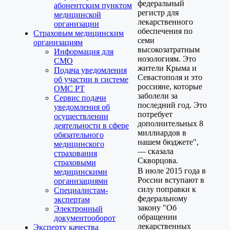
федеральный
абонентским пунктом
регистр для
медицинской
лекарственного
организации
обеспечения по
Страховым медицинским
семи
организациям
высокозатратным
Информация для
нозологиям. Это
СМО
жители Крыма и
Подача уведомления
Севастополя и это
об участии в системе
россияне, которые
ОМС РТ
заболели за
Сервис подачи
последний год. Это
уведомления об
потребует
осуществлении
дополнительных 8
деятельности в сфере
миллиардов в
обязательного
нашем бюджете",
медицинского
— сказала
страхования
Скворцова.
страховыми
В июле 2015 года в
медицинскими
России вступают в
организациями
силу поправки к
Специалистам-
федеральному
экспертам
закону "Об
Электронный
обращении
документооборот
лекарственных
Эксперту качества