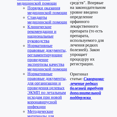
средств". Впервые
медицинской помощи
на законодательном
Порядки оказания
уровне введено
медицинской помощи
определение
Стандарты
орфанного
медицинской помощи
лекарственного
Клинические
препарата (то есть
рекомендации и
препарата,
национальные
используемого для
руководства
лечения редких
Нормативные
болезней). Закон
правовые документы,
упрощает
регламентирующие
процедуру их
проведение
регистрации.
экспертизы качества
медицинской помощи
Нормативные
Оригинал
правовые документы,
статьи:
Скворцова:
для организации и
лечение редких
проведения целевых
болезней требует
ЭКМП по летальным
дополнительной
исходам при новой
поддержки
коронавирусной
инфекции
Методические
материалы для