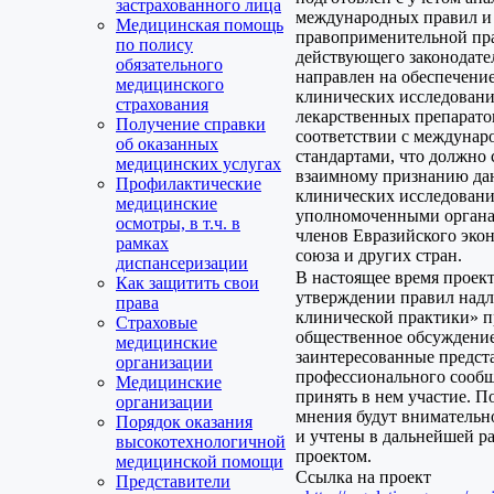
застрахованного лица
международных правил и
Медицинская помощь
правоприменительной пр
по полису
действующего законодате
обязательного
направлен на обеспечени
медицинского
клинических исследован
страхования
лекарственных препарато
Получение справки
соответствии с междуна
об оказанных
стандартами, что должно 
медицинских услугах
взаимному признанию да
Профилактические
клинических исследован
медицинские
уполномоченными органа
осмотры, в т.ч. в
членов Евразийского эко
рамках
союза и других стран.
диспансеризации
В настоящее время проект
Как защитить свои
утверждении правил над
права
клинической практики» п
Страховые
общественное обсуждение
медицинские
заинтересованные предст
организации
профессионального сообщ
Медицинские
принять в нем участие. 
организации
мнения будут внимательн
Порядок оказания
и учтены в дальнейшей ра
высокотехнологичной
проектом.
медицинской помощи
Ссылка на проект
Представители