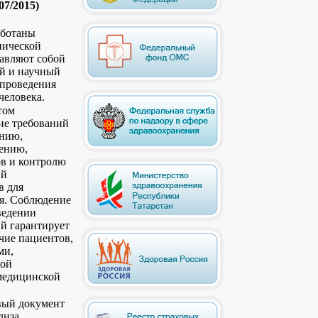
07/2015)
аботаны
нической
тавляют собой
й и научный
 проведения
человека.
том
ие требований
ению,
ению,
ов и контролю
ий
в для
я. Соблюдение
ведении
й гарантирует
чие пациентов,
ми,
кой
медицинской
овый документ
лиза