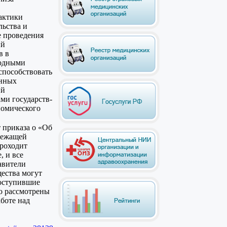
актики
льства и
е проведения
ий
в в
родными
способствовать
нных
ий
ми государств-
номического
 приказа о «Об
лежащей
роходит
, и все
авители
ества могут
Поступившие
о рассмотрены
боте над