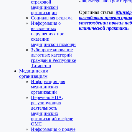
-
http://regulation.gov.ru/p
страховой
медицинской
Оригинал статьи:
Минздр
организации
разработан проект прик
Социальная реклама
утверждении правил на
Информация о
клинической практики»
выявленных
нарушениях при
оказании
медицинской помощи
Зубопротезирование
льготных категорий
граждан в Республике
Татарстан
Медицинским
организациям
Информация для
медицинских
организаций
Перечень НПА,
регулирующих
деятельность
медицинских
организаций в сфере
ОМС
Информация о подаче