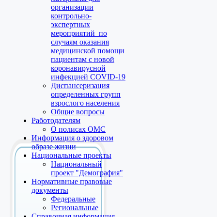
организации
контрольно-
экспертных
мероприятий по
случаям оказания
медицинской помощи
пациентам с новой
коронавирусной
инфекцией COVID-19
Диспансеризация
определенных групп
взрослого населения
Общие вопросы
Работодателям
О полисах ОМС
Информация о здоровом
образе жизни
Национальные проекты
Национальный
проект "Демография"
Нормативные правовые
документы
Федеральные
Региональные
Справочная информация