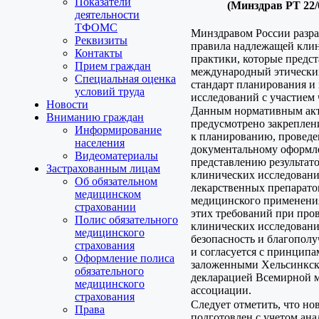
Показатели
(Минздрав РТ 22/
деятельности
ТФОМС
Минздравом России разр
Реквизиты
правила надлежащей кли
Контакты
практики, которые предс
Прием граждан
международный этически
Специальная оценка
стандарт планирования и
условий труда
исследований с участием 
Новости
Данным нормативным ак
Вниманию граждан
предусмотрено закреплен
Информирование
к планированию, провед
населения
документальному оформл
Видеоматериалы
представлению результат
Застрахованным лицам
клинических исследован
Об обязательном
лекарственных препарато
медицинском
медицинского применени
страховании
этих требований при про
Полис обязательного
клинических исследовани
медицинского
безопасность и благополу
страхования
и согласуется с принципа
Оформление полиса
заложенными Хельсинкс
обязательного
декларацией Всемирной 
медицинского
ассоциации.
страхования
Следует отметить, что н
Права
подготовлен с учетом ана