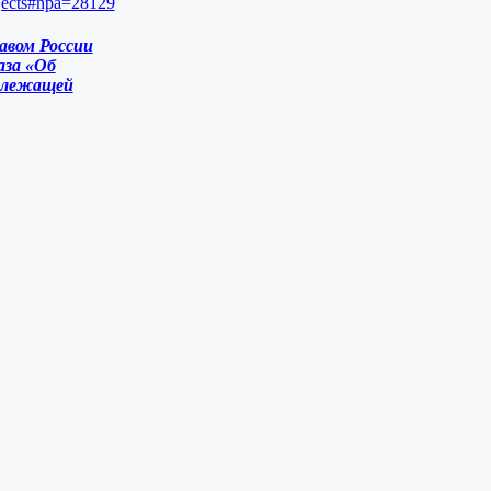
rojects#npa=28129
авом России
аза «Об
длежащей