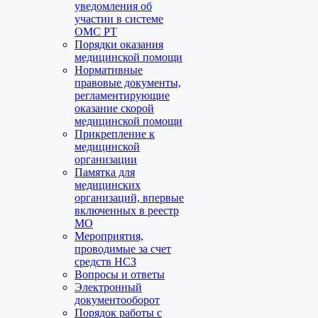
уведомления об
участии в системе
ОМС РТ
Порядки оказания
медицинской помощи
Нормативные
правовые документы,
регламентирующие
оказание скорой
медицинской помощи
Прикрепление к
медицинской
организации
Памятка для
медицинских
организаций, впервые
включенных в реестр
МО
Мероприятия,
проводимые за счет
средств НСЗ
Вопросы и ответы
Электронный
документооборот
Порядок работы с