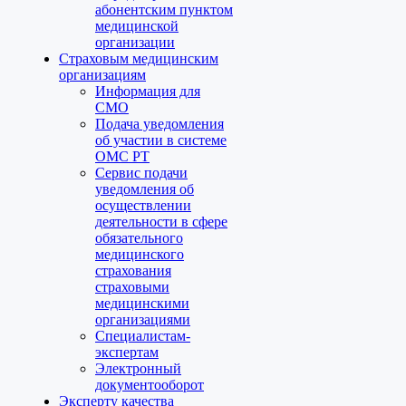
абонентским пунктом
медицинской
организации
Страховым медицинским
организациям
Информация для
СМО
Подача уведомления
об участии в системе
ОМС РТ
Сервис подачи
уведомления об
осуществлении
деятельности в сфере
обязательного
медицинского
страхования
страховыми
медицинскими
организациями
Специалистам-
экспертам
Электронный
документооборот
Эксперту качества