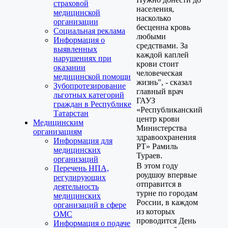
страховой
населения,
медицинской
насколько
организации
бесценна кровь
Социальная реклама
любыми
Информация о
средствами. За
выявленных
каждой каплей
нарушениях при
крови стоит
оказании
человеческая
медицинской помощи
жизнь", - сказал
Зубопротезирование
главный врач
льготных категорий
ГАУЗ
граждан в Республике
«Республиканский
Татарстан
центр крови
Медицинским
Министерства
организациям
здравоохранения
Информация для
РТ» Рамиль
медицинских
Тураев.
организаций
В этом году
Перечень НПА,
роудшоу впервые
регулирующих
отправится в
деятельность
турне по городам
медицинских
России, в каждом
организаций в сфере
из которых
ОМС
проводится День
Информация о подаче