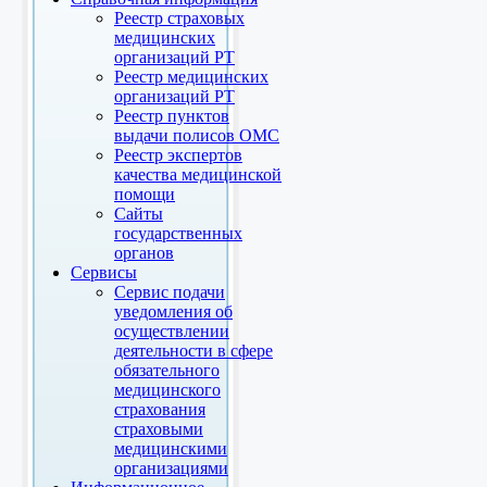
Реестр страховых
медицинских
организаций РТ
Реестр медицинских
организаций РТ
Реестр пунктов
выдачи полисов ОМС
Реестр экспертов
качества медицинской
помощи
Сайты
государственных
органов
Сервисы
Сервис подачи
уведомления об
осуществлении
деятельности в сфере
обязательного
медицинского
страхования
страховыми
медицинскими
организациями