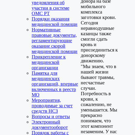
донора на базе
уведомления об
мобильного
участии в системе
комплекса
ОМС РТ
заготовки крови.
Порядки оказания
Сегодня
медицинской помощи
неравнодушные
Нормативные
казанцы также
правовые документы,
смогли сдать
регламентирующие
кровь и
оказание скорой
присоединиться к
медицинской помощи
донорскому
Прикрепление к
движению.
медицинской
"Мы знаем, что в
организации
нашей жизни
Памятка для
бывают травмы,
медицинских
несчастные
организаций, впервые
случаи.
включенных в реестр
Потребность в
МО
крови, к
Мероприятия,
сожалению, не
проводимые за счет
уменьшается. Мы
средств НСЗ
прекрасно
Вопросы и ответы
понимаем, что
Электронный
этот компонент
документооборот
незаменим. У нас
Порядок работы с