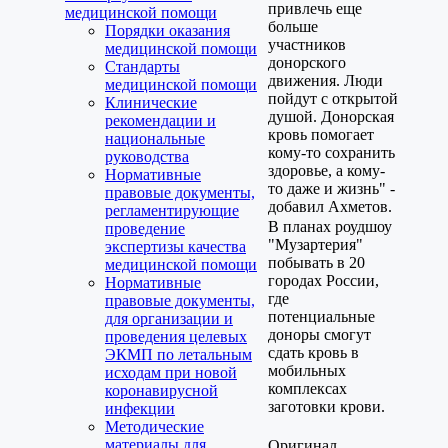
привлечь еще
медицинской помощи
больше
Порядки оказания
участников
медицинской помощи
донорского
Стандарты
движения. Люди
медицинской помощи
пойдут с открытой
Клинические
душой. Донорская
рекомендации и
кровь помогает
национальные
кому-то сохранить
руководства
здоровье, а кому-
Нормативные
то даже и жизнь" -
правовые документы,
добавил Ахметов.
регламентирующие
В планах роудшоу
проведение
"Музартерия"
экспертизы качества
побывать в 20
медицинской помощи
городах России,
Нормативные
где
правовые документы,
потенциальные
для организации и
доноры смогут
проведения целевых
сдать кровь в
ЭКМП по летальным
мобильных
исходам при новой
комплексах
коронавирусной
заготовки крови.
инфекции
Методические
материалы для
Оригинал