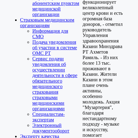
функционирует
абонентским пунктом
великолепный
медицинской
центр крови и есть
организации
огромная база
Страховым медицинским
доноров, - отметил
организациям
руководитель
Информация для
Управления
СМО
здравоохранения
Подача уведомления
Казани Минздрава
об участии в системе
РТ Ахметов
ОМС РТ
Рамиль. - Из них
Сервис подачи
более 13 тыс.
уведомления об
проживают в
осуществлении
Казани. Жители
деятельности в сфере
Казани в этом
обязательного
плане очень
медицинского
активны,
страхования
особенно
страховыми
молодежь. Акция
медицинскими
"Музартерия",
организациями
благодаря
Специалистам-
нестандартному
экспертам
подходу - музыке
Электронный
и искусству,
документооборот
помогает
Эксперту качества