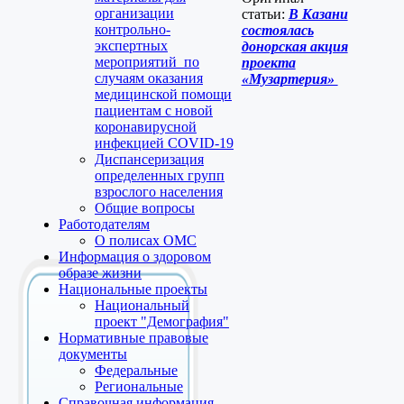
организации
статьи:
В Казани
контрольно-
состоялась
экспертных
донорская акция
мероприятий по
проекта
случаям оказания
«Музартерия»
медицинской помощи
пациентам с новой
коронавирусной
инфекцией COVID-19
Диспансеризация
определенных групп
взрослого населения
Общие вопросы
Работодателям
О полисах ОМС
Информация о здоровом
образе жизни
Национальные проекты
Национальный
проект "Демография"
Нормативные правовые
документы
Федеральные
Региональные
Справочная информация