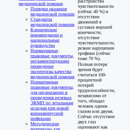
расстройства
медицинской помощи
чувствительности
Порядки оказания
(сейчас 40 %) и
медицинской помощи
отсутствие
Стандарты
движений в
медицинской помощи
суставах верхней
Клинические
конечности,
рекомендации и
отсутствие
национальные
чувствительности,
руководства
резкие нарушения
Нормативные
трофики (сейчас
правовые документы,
тоже 70 %).
регламентирующие
Полная потеря
проведение
зрения будет
экспертизы качества
считаться 100-
медицинской помощи
процентной
Нормативные
потерей
правовые документы,
трудоспособности,
для организации и
независимо от
проведения целевых
того, обладал
ЭКМП по летальным
человек одним
исходам при новой
глазом или двумя.
коронавирусной
Сейчас отсутствие
инфекции
двух глаз
Методические
оценивают как
материалы для