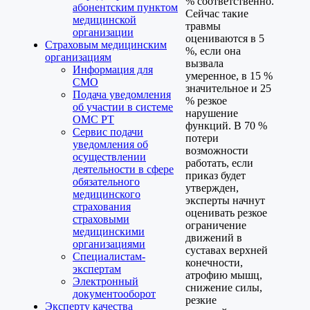
% соответственно.
абонентским пунктом
Сейчас такие
медицинской
травмы
организации
оцениваются в 5
Страховым медицинским
%, если она
организациям
вызвала
Информация для
умеренное, в 15 %
СМО
значительное и 25
Подача уведомления
% резкое
об участии в системе
нарушение
ОМС РТ
функций. В 70 %
Сервис подачи
потери
уведомления об
возможности
осуществлении
работать, если
деятельности в сфере
приказ будет
обязательного
утвержден,
медицинского
эксперты начнут
страхования
оценивать резкое
страховыми
ограничение
медицинскими
движений в
организациями
суставах верхней
Специалистам-
конечности,
экспертам
атрофию мышц,
Электронный
снижение силы,
документооборот
резкие
Эксперту качества