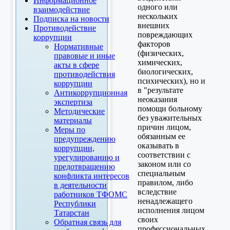
Информационное
одного или
взаимодействие
нескольких
Подписка на новости
внешних
Противодействие
повреждающих
коррупции
факторов
Нормативные
(физических,
правовые и иные
химических,
акты в сфере
биологических,
противодействия
психических), но и
коррупции
в "результате
Антикоррупционная
неоказания
экспертиза
помощи больному
Методические
без уважительных
материалы
причин лицом,
Меры по
обязанным ее
предупреждению
оказывать в
коррупции,
соответствии с
урегулированию и
законом или со
предотвращению
специальным
конфликта интересов
правилом, либо
в деятельности
вследствие
работников ТФОМС
ненадлежащего
Республики
исполнения лицом
Татарстан
своих
Обратная связь для
профессиональных