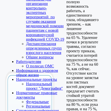
полную
организации
возможность
контрольно-
работать, а
экспертных
единственного
мероприятий по
глаза, обладавшего
случаям оказания
зрением, – как
медицинской помощи
лишение
пациентам с новой
трудоспособности
коронавирусной
на 65 %. Удаление
инфекцией COVID-19
почки в результате
Диспансеризация
травмы, согласно
определенных групп
проекту приказа,
взрослого населения
считается потерей
Общие вопросы
трудоспособности
Работодателям
на 75 %, а не на 60
О полисах ОМС
%, как сейчас.
Информация о здоровом
Отсутствие кисти
образе жизни
на уровне запястья
Национальные проекты
или пястных
Национальный
костей документ
проект "Демография"
предлагает считать
Нормативные правовые
стойкой утратой
документы
трудоспособности
Федеральные
на 80 %, если рука
Региональные
правая, и на 75 %,
Справочная информация