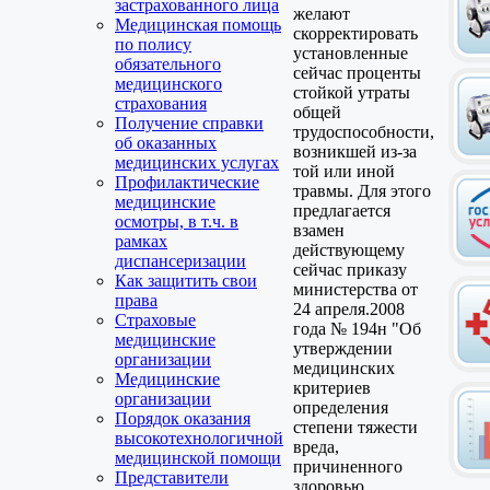
застрахованного лица
желают
Медицинская помощь
скорректировать
по полису
установленные
обязательного
сейчас проценты
медицинского
стойкой утраты
страхования
общей
Получение справки
трудоспособности,
об оказанных
возникшей из-за
медицинских услугах
той или иной
Профилактические
травмы. Для этого
медицинские
предлагается
осмотры, в т.ч. в
взамен
рамках
действующему
диспансеризации
сейчас приказу
Как защитить свои
министерства от
права
24 апреля.2008
Страховые
года № 194н "Об
медицинские
утверждении
организации
медицинских
Медицинские
критериев
организации
определения
Порядок оказания
степени тяжести
высокотехнологичной
вреда,
медицинской помощи
причиненного
Представители
здоровью