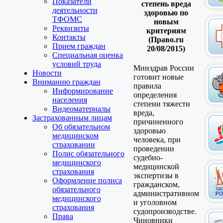
Показатели
степень вреда
деятельности
здоровью по
ТФОМС
новым
Реквизиты
критериям
Контакты
(Право.ru
Прием граждан
20/08/2015)
Специальная оценка
условий труда
Минздрав России
Новости
готовит новые
Вниманию граждан
правила
Информирование
определения
населения
степени тяжести
Видеоматериалы
вреда,
Застрахованным лицам
причиненного
Об обязательном
здоровью
медицинском
человека, при
страховании
проведении
Полис обязательного
судебно-
медицинского
медицинской
страхования
экспертизы в
Оформление полиса
гражданском,
обязательного
административном
медицинского
и уголовном
страхования
судопроизводстве.
Права
Чиновники