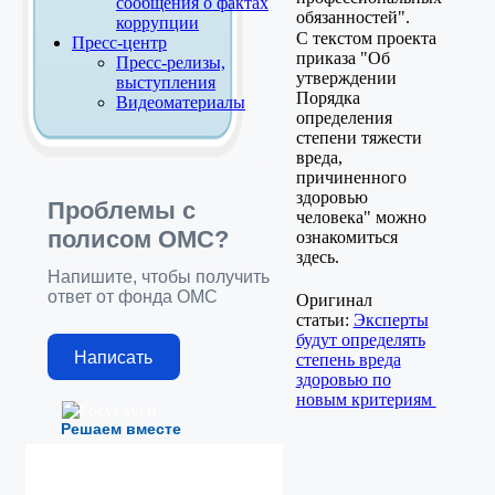
сообщения о фактах
обязанностей".
коррупции
С текстом проекта
Пресс-центр
приказа "Об
Пресс-релизы,
утверждении
выступления
Порядка
Видеоматериалы
определения
степени тяжести
вреда,
причиненного
здоровью
Проблемы с
человека" можно
полисом ОМС?
ознакомиться
здесь.
Напишите, чтобы получить
ответ от фонда ОМС
Оригинал
статьи:
Эксперты
будут определять
Написать
степень вреда
здоровью по
новым критериям
Решаем вместе