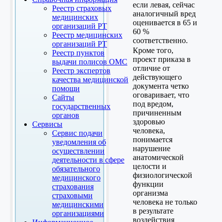
если левая, сейчас
Реестр страховых
аналогичный вред
медицинских
оценивается в 65 и
организаций РТ
60 %
Реестр медицинских
соответственно.
организаций РТ
Кроме того,
Реестр пунктов
проект приказа в
выдачи полисов ОМС
отличие от
Реестр экспертов
действующего
качества медицинской
документа четко
помощи
оговаривает, что
Сайты
под вредом,
государственных
причиненным
органов
здоровью
Сервисы
человека,
Сервис подачи
понимается
уведомления об
нарушение
осуществлении
анатомической
деятельности в сфере
целости и
обязательного
физиологической
медицинского
функции
страхования
организма
страховыми
человека не только
медицинскими
в результате
организациями
воздействия