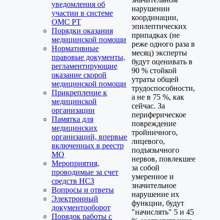
уведомления об
нарушении
участии в системе
координации,
ОМС РТ
эпилептических
Порядки оказания
припадках (не
медицинской помощи
реже одного раза в
Нормативные
месяц) эксперты
правовые документы,
будут оценивать в
регламентирующие
90 % стойкой
оказание скорой
утраты общей
медицинской помощи
трудоспособности,
Прикрепление к
а не в 75 %, как
медицинской
сейчас. За
организации
периферическое
Памятка для
повреждение
медицинских
тройничного,
организаций, впервые
лицевого,
включенных в реестр
подъязычного
МО
нервов, повлекшее
Мероприятия,
за собой
проводимые за счет
умеренное и
средств НСЗ
значительное
Вопросы и ответы
нарушение их
Электронный
функции, будут
документооборот
"начислять" 5 и 45
Порядок работы с