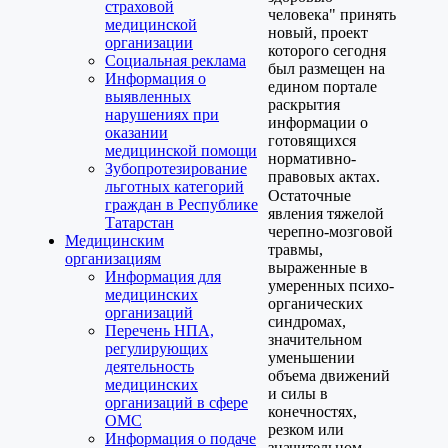
страховой
человека" принять
медицинской
новый, проект
организации
которого сегодня
Социальная реклама
был размещен на
Информация о
едином портале
выявленных
раскрытия
нарушениях при
информации о
оказании
готовящихся
медицинской помощи
нормативно-
Зубопротезирование
правовых актах.
льготных категорий
Остаточные
граждан в Республике
явления тяжелой
Татарстан
черепно-мозговой
Медицинским
травмы,
организациям
выраженные в
Информация для
умеренных психо-
медицинских
органических
организаций
синдромах,
Перечень НПА,
значительном
регулирующих
уменьшении
деятельность
объема движений
медицинских
и силы в
организаций в сфере
конечностях,
ОМС
резком или
Информация о подаче
значительном