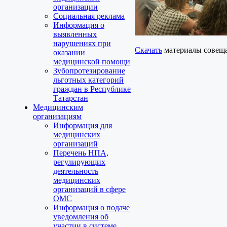
организации
Социальная реклама
Информация о
выявленных
нарушениях при
Скачать
материалы совеща
оказании
медицинской помощи
Зубопротезирование
льготных категорий
граждан в Республике
Татарстан
Медицинским
организациям
Информация для
медицинских
организаций
Перечень НПА,
регулирующих
деятельность
медицинских
организаций в сфере
ОМС
Информация о подаче
уведомления об
участии в системе