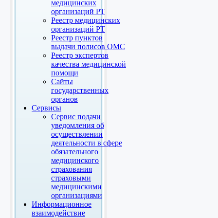
медицинских
организаций РТ
Реестр медицинских
организаций РТ
Реестр пунктов
выдачи полисов ОМС
Реестр экспертов
качества медицинской
помощи
Сайты
государственных
органов
Сервисы
Сервис подачи
уведомления об
осуществлении
деятельности в сфере
обязательного
медицинского
страхования
страховыми
медицинскими
организациями
Информационное
взаимодействие