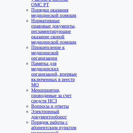
ОМС РТ
Порядки оказания
медицинской помощи
Нормативные
правовые документы,
регламентирующие
оказание скорой
медицинской помощи
Прикрепление к
медицинской
организации
Памятка для
медицинских
организаций, впервые
включенных в реестр
МО
Мероприятия,
проводимые за счет
средств НСЗ
Вопросы и ответы
Электронный
документооборот
Порядок работы с
абонентским пунктом
медицинской