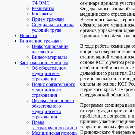
ТФОМС
семинаре приняли участи
Реквизиты
Федерального фонда обяз
Контакты
медицинского страхования
Прием граждан
Всемирного банка, терри
Специальная оценка
обязательного медицинско
условий труда
органов управления здра
Новости
Приволжского Федерально
Вниманию граждан
В ходе работы семинара 
Информирование
вопросы совершенствован
населения
стационарной медицинск
Видеоматериалы
основе КСГ с учетом рег
Застрахованным лицам
особенностей и основные 
Об обязательном
дальнейшего развития. З
медицинском
региональный опыт внедр
страховании
оплаты на основе КСГ Ре
Полис обязательного
Пермского края, Самарск
медицинского
Свердловской областей.
страхования
Оформление полиса
Программа семинара вызв
обязательного
интерес у аудитории, в о
медицинского
проблемных вопросов и п
страхования
приняли участие специал
Права
территориальных фондо
застрахованного лица
Приволжского Федерально
Медицинская помощь