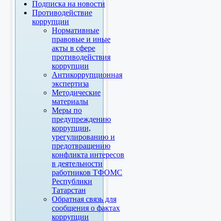
Подписка на новости
Противодействие
коррупции
Нормативные
правовые и иные
акты в сфере
противодействия
коррупции
Антикоррупционная
экспертиза
Методические
материалы
Меры по
предупреждению
коррупции,
урегулированию и
предотвращению
конфликта интересов
в деятельности
работников ТФОМС
Республики
Татарстан
Обратная связь для
сообщения о фактах
коррупции