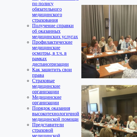
по полису
обязательного
медицинского
страхования
Получение справки
об оказанных
медицинских услугах
Профилактические
медицинские
осмотры, в т.ч. в
рамках
диспансеризации
Как защитить свои
права
Страховые
медицинские
организации
Медицинские
организации
Порядок оказания
высокотехнологичной
медицинской помощи
Представители
страховой
медицинской