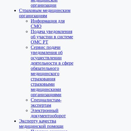
организации
Страховым медицинским
организациям
Информация для
СМО
Подача уведомления
об участии в системе
ОМС РТ
Сервис подачи
уведомления об
осуществлении
деятельности в сфере
обязательного
медицинского
страхования
страховыми
медицинскими
организациями
Специалистам-
экспертам
Электронный
документооборот
Эксперту качества
медицинской помощи