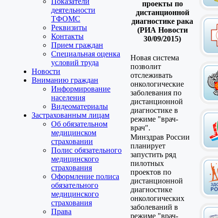
Показатели
проекты по
деятельности
дистанционной
ТФОМС
диагностике рака
Реквизиты
(РИА Новости
Контакты
30/09/2015)
Прием граждан
Специальная оценка
Новая система
условий труда
позволит
Новости
отслеживать
Вниманию граждан
онкологические
Информирование
заболевания по
населения
дистанционной
Видеоматериалы
диагностике в
Застрахованным лицам
режиме "врач-
Об обязательном
врач".
медицинском
Минздрав России
страховании
планирует
Полис обязательного
запустить ряд
медицинского
пилотных
страхования
проектов по
Оформление полиса
дистанционной
обязательного
диагностике
медицинского
онкологических
страхования
заболеваний в
Права
режиме "врач-