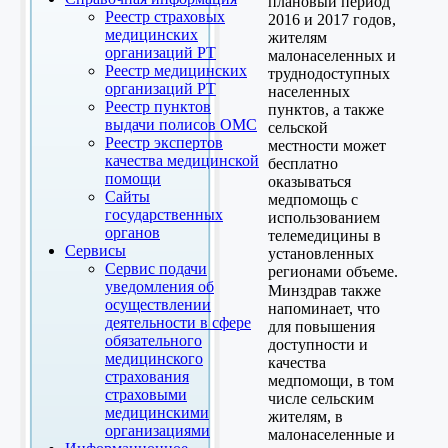
плановый период
Реестр страховых
2016 и 2017 годов,
медицинских
жителям
организаций РТ
малонаселенных и
Реестр медицинских
труднодоступных
организаций РТ
населенных
Реестр пунктов
пунктов, а также
выдачи полисов ОМС
сельской
Реестр экспертов
местности может
качества медицинской
бесплатно
помощи
оказываться
Сайты
медпомощь с
государственных
использованием
органов
телемедицины в
Сервисы
установленных
Сервис подачи
регионами объеме.
уведомления об
Минздрав также
осуществлении
напоминает, что
деятельности в сфере
для повышения
обязательного
доступности и
медицинского
качества
страхования
медпомощи, в том
страховыми
числе сельским
медицинскими
жителям, в
организациями
малонаселенные и