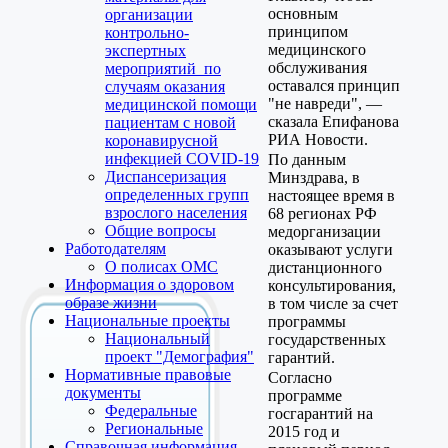
основным
организации
принципом
контрольно-
медицинского
экспертных
обслуживания
мероприятий по
оставался принцип
случаям оказания
"не навреди", —
медицинской помощи
сказала Епифанова
пациентам с новой
РИА Новости.
коронавирусной
инфекцией COVID-19
По данным
Диспансеризация
Минздрава, в
определенных групп
настоящее время в
взрослого населения
68 регионах РФ
Общие вопросы
медорганизации
Работодателям
оказывают услуги
О полисах ОМС
дистанционного
Информация о здоровом
консультирования,
образе жизни
в том числе за счет
Национальные проекты
программы
Национальный
государственных
проект "Демография"
гарантий.
Нормативные правовые
Согласно
документы
программе
Федеральные
госгарантий на
Региональные
2015 год и
Справочная информация