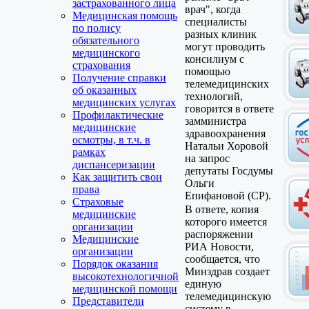
застрахованного лица
врач", когда
Медицинская помощь
специалисты
по полису
разных клиник
обязательного
могут проводить
медицинского
консилиум с
страхования
помощью
Получение справки
телемедицинских
об оказанных
технологий,
медицинских услугах
говорится в ответе
Профилактические
замминистра
медицинские
здравоохранения
осмотры, в т.ч. в
Натальи Хоровой
рамках
на запрос
диспансеризации
депутаты Госдумы
Как защитить свои
Ольги
права
Епифановой (СР).
Страховые
В ответе, копия
медицинские
которого имеется
организации
распоряжении
Медицинские
РИА Новости,
организации
сообщается, что
Порядок оказания
Минздрав создает
высокотехнологичной
единую
медицинской помощи
телемедицинскую
Представители
систему в