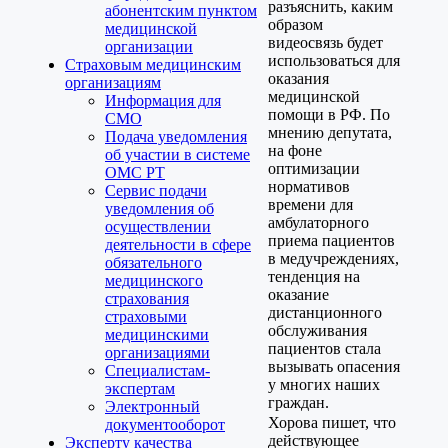
разъяснить, каким
абонентским пунктом
образом
медицинской
видеосвязь будет
организации
использоваться для
Страховым медицинским
оказания
организациям
медицинской
Информация для
помощи в РФ. По
СМО
мнению депутата,
Подача уведомления
на фоне
об участии в системе
оптимизации
ОМС РТ
нормативов
Сервис подачи
времени для
уведомления об
амбулаторного
осуществлении
приема пациентов
деятельности в сфере
в медучреждениях,
обязательного
тенденция на
медицинского
оказание
страхования
дистанционного
страховыми
обслуживания
медицинскими
пациентов стала
организациями
вызывать опасения
Специалистам-
у многих наших
экспертам
граждан.
Электронный
Хорова пишет, что
документооборот
действующее
Эксперту качества