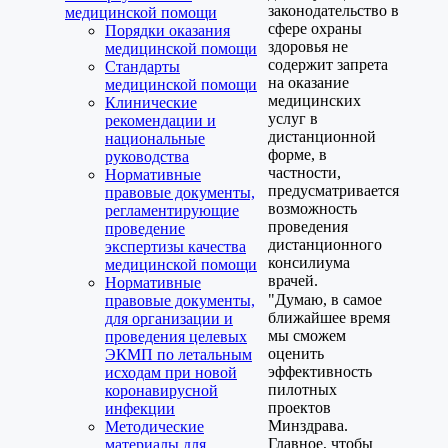
законодательство в
медицинской помощи
сфере охраны
Порядки оказания
здоровья не
медицинской помощи
содержит запрета
Стандарты
на оказание
медицинской помощи
медицинских
Клинические
услуг в
рекомендации и
дистанционной
национальные
форме, в
руководства
частности,
Нормативные
предусматривается
правовые документы,
возможность
регламентирующие
проведения
проведение
дистанционного
экспертизы качества
консилиума
медицинской помощи
врачей.
Нормативные
"Думаю, в самое
правовые документы,
ближайшее время
для организации и
мы сможем
проведения целевых
оценить
ЭКМП по летальным
эффективность
исходам при новой
пилотных
коронавирусной
проектов
инфекции
Минздрава.
Методические
Главное, чтобы
материалы для