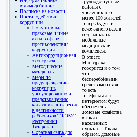
Информационное
труднодоступные
взаимодействие
районы с
Подписка на новости
численностью
Противодействие
менее 100 жителей
коррупции
теперь будут не
Нормативные
реже одного раза в
правовые и иные
год выезжать
акты в сфере
мобильные
противодействия
медицинские
коррупции
комплексы.
Антикоррупционная
В ответе
экспертиза
Минздрава
Методические
говорится и о том,
материалы
что
Меры по
бесперебойными
предупреждению
средствами связи,
коррупции,
то есть
урегулированию и
телефонами и
предотвращению
интернетом будут
конфликта интересов
обеспечены
в деятельности
домовые хозяйства
работников ТФОМС
в таких
Республики
населенных
Татарстан
пунктах. "Таким
Обратная связь для
образом, домовые