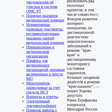
реализовать ряд
уведомления об
пилотных
участии в системе
проектов, в том
ОМС РТ
числе совместно с
Порядки оказания
Фондом развития
медицинской помощи
интернет-
Нормативные
инициатив, по
правовые документы,
дистанционной
регламентирующие
диагностике
оказание скорой
онкологических
медицинской помощи
заболеваний в
Прикрепление к
режиме "врач-
медицинской
врач" и
организации
дистанционному
Памятка для
мониторингу
медицинских
состояния
организаций, впервые
пациентов,
включенных в реестр
больных сахарным
МО
диабетом в режиме
Мероприятия,
"врач-пациент", —
проводимые за счет
пишет Хорова
средств НСЗ
депутату.
Вопросы и ответы
Ранее Епифанова
Электронный
попросила
документооборот
Минздрав России
Порядок работы с