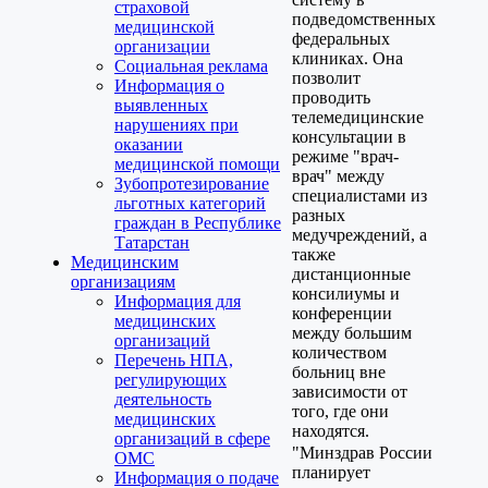
страховой
подведомственных
медицинской
федеральных
организации
клиниках. Она
Социальная реклама
позволит
Информация о
проводить
выявленных
телемедицинские
нарушениях при
консультации в
оказании
режиме "врач-
медицинской помощи
врач" между
Зубопротезирование
специалистами из
льготных категорий
разных
граждан в Республике
медучреждений, а
Татарстан
также
Медицинским
дистанционные
организациям
консилиумы и
Информация для
конференции
медицинских
между большим
организаций
количеством
Перечень НПА,
больниц вне
регулирующих
зависимости от
деятельность
того, где они
медицинских
находятся.
организаций в сфере
"Минздрав России
ОМС
планирует
Информация о подаче