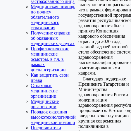
застрахованного лица
выступлении он рассказал
Медицинская помощь
что в рамках формирован
по полису
государственной програ
обязательного
развития республиканско
медицинского
здравоохранения была
страхования
принята Концепция
Получение справки
кадрового обеспечения
об оказанных
отрасли до 2020 года,
медицинских услугах
главной задачей которой
Профилактические
стало обеспечение систе
медицинские
здравоохранения
осмотры, в т.ч. в
высококвалифицированн
рамках
и мотивированными
диспансеризации
кадрами.
Как защитить свои
Благодаря поддержке
права
Президента Татарстана и
Страховые
Министерства
медицинские
здравоохранения России
организации
модернизация
Медицинские
здравоохранения республ
организации
продолжается. В этом год
Порядок оказания
введены в эксплуатацию
высокотехнологичной
крупная современная
медицинской помощи
поликлиника в
Представители