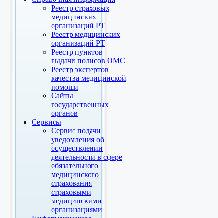
Реестр страховых
медицинских
организаций РТ
Реестр медицинских
организаций РТ
Реестр пунктов
выдачи полисов ОМС
Реестр экспертов
качества медицинской
помощи
Сайты
государственных
органов
Сервисы
Сервис подачи
уведомления об
осуществлении
деятельности в сфере
обязательного
медицинского
страхования
страховыми
медицинскими
организациями