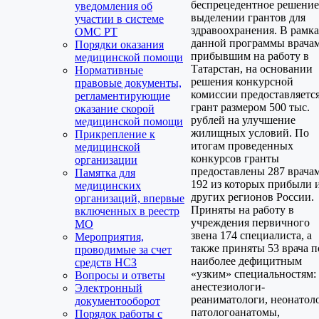
беспрецедентное решение
уведомления об
выделении грантов для
участии в системе
здравоохранения. В рамк
ОМС РТ
данной программы врачам
Порядки оказания
прибывшим на работу в
медицинской помощи
Татарстан, на основании
Нормативные
решения конкурсной
правовые документы,
комиссии предоставляетс
регламентирующие
грант размером 500 тыс.
оказание скорой
рублей на улучшение
медицинской помощи
жилищных условий. По
Прикрепление к
итогам проведенных
медицинской
конкурсов гранты
организации
предоставлены 287 врачам
Памятка для
192 из которых прибыли 
медицинских
других регионов России.
организаций, впервые
Приняты на работу в
включенных в реестр
учреждения первичного
МО
звена 174 специалиста, а
Мероприятия,
также приняты 53 врача п
проводимые за счет
наиболее дефицитным
средств НСЗ
«узким» специальностям:
Вопросы и ответы
анестезиологи-
Электронный
реаниматологи, неонатол
документооборот
патологоанатомы,
Порядок работы с