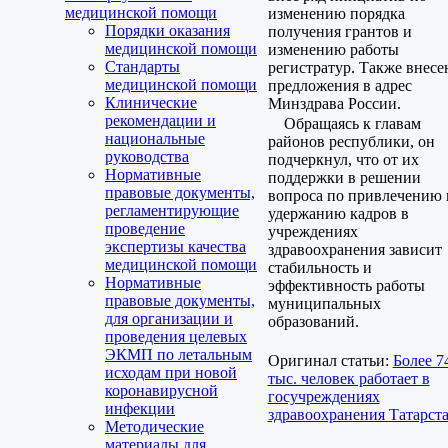
медицинской помощи
изменению порядка
Порядки оказания
получения грантов и
медицинской помощи
изменению работы
Стандарты
регистратур. Также внес
медицинской помощи
предложения в адрес
Клинические
Минздрава России.
рекомендации и
Обращаясь к главам
национальные
районов республики, он
руководства
подчеркнул, что от их
Нормативные
поддержки в решении
правовые документы,
вопроса по привлечению 
регламентирующие
удержанию кадров в
проведение
учреждениях
экспертизы качества
здравоохранения зависит
медицинской помощи
стабильность и
Нормативные
эффективность работы
правовые документы,
муниципальных
для организации и
образований.
проведения целевых
ЭКМП по летальным
Оригинал статьи:
Более 7
исходам при новой
тыс. человек работает в
коронавирусной
госучреждениях
инфекции
здравоохранения Татарст
Методические
материалы для