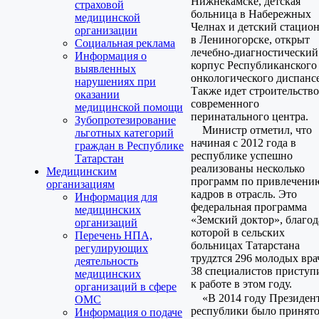
Нижнекамске, детская
страховой
больница в Набережных
медицинской
Челнах и детский стацио
организации
в Лениногорске, открыт
Социальная реклама
лечебно-диагностический
Информация о
корпус Республиканского
выявленных
онкологического диспансе
нарушениях при
Также идет строительство
оказании
современного
медицинской помощи
перинатального центра.
Зубопротезирование
Министр отметил, что
льготных категорий
начиная с 2012 года в
граждан в Республике
республике успешно
Татарстан
реализованы несколько
Медицинским
программ по привлечени
организациям
кадров в отрасль. Это
Информация для
федеральная программа
медицинских
«Земский доктор», благод
организаций
которой в сельских
Перечень НПА,
больницах Татарстана
регулирующих
трудzтся 296 молодых вра
деятельность
38 специалистов приступ
медицинских
к работе в этом году.
организаций в сфере
«В 2014 году Президен
ОМС
республики было принят
Информация о подаче