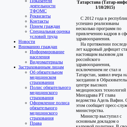
Показатели
Татарстана (Татар-инф
деятельности
1/10/2015)
ТФОМС
Реквизиты
С 2012 года в республи
Контакты
успешно реализованы
Прием граждан
несколько программ по
Специальная оценка
привлечению кадров в сф
условий труда
здравоохранения.
Новости
На протяжении послед
Вниманию граждан
лет кадровый дефицит ст
Информирование
настоящим вызовом для
населения
российского
Видеоматериалы
здравоохранения,
Застрахованным лицам
исключением не стал и
Об обязательном
Татарстан, заявил вчера н
медицинском
заседании в Образовател
страховании
центре высоких
Полис обязательного
медицинских технологий
медицинского
Минздрава РТ глава
страхования
ведомства Адель Вафин. 
Оформление полиса
этом сообщает пресс-слу
обязательного
министерства.
медицинского
Министр выступил с
страхования
основным докладом о
Права
кадровой политике. В св