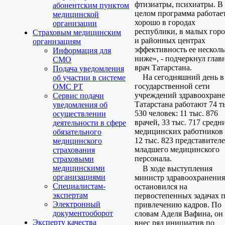
фтизиатры, психиатры. В
абонентским пунктом
целом программа работае
медицинской
хорошо в городах
организации
республики, в малых гор
Страховым медицинским
и районных центрах
организациям
эффективность ее несколь
Информация для
ниже», - подчеркнул гла
СМО
врач Татарстана.
Подача уведомления
На сегодняшний день в
об участии в системе
государственной сети
ОМС РТ
учреждений здравоохран
Сервис подачи
Татарстана работают 74 т
уведомления об
530 человек: 11 тыс. 876
осуществлении
врачей, 33 тыс. 717 средн
деятельности в сфере
медицинских работников
обязательного
12 тыс. 823 представител
медицинского
младшего медицинского
страхования
персонала.
страховыми
медицинскими
В ходе выступления
организациями
министр здравоохранения
Специалистам-
остановился на
экспертам
первостепенных задачах 
Электронный
привлечению кадров. По
документооборот
словам Аделя Вафина, он
Эксперту качества
внес ряд инициатив по