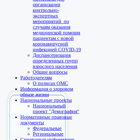
организации
контрольно-
экспертных
мероприятий по
случаям оказания
медицинской помощи
пациентам с новой
коронавирусной
инфекцией COVID-19
Диспансеризация
определенных групп
взрослого населения
Общие вопросы
Работодателям
О полисах ОМС
Информация о здоровом
образе жизни
Национальные проекты
Национальный
проект "Демография"
Нормативные правовые
документы
Федеральные
Региональные
Справочная информация