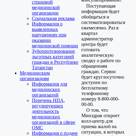
страховой
Поступающая
медицинской
информация будет
организации
обобщаться и
Социальная реклама
систематизироваться
Информация о
ежемесячно. Раз в
выявленных
квартал
нарушениях при
администратор
оказании
центра будет
медицинской помощи
готовить
Зубопротезирование
аналитическую
льготных категорий
сводку о работе по
граждан в Республике
обращениям
Татарстан
граждан. Сервис
Медицинским
будет круглосуточно
организациям
доступен по
Информация для
бесплатному
медицинских
телефонному
организаций
номеру 8-800-000-
Перечень НПА,
00-00.
регулирующих
О том, что
деятельность
Минздрав откроет
медицинских
колл-центр для
организаций в сфере
приема жалоб на
ОМС
ситуации, в которых
Информация о подаче