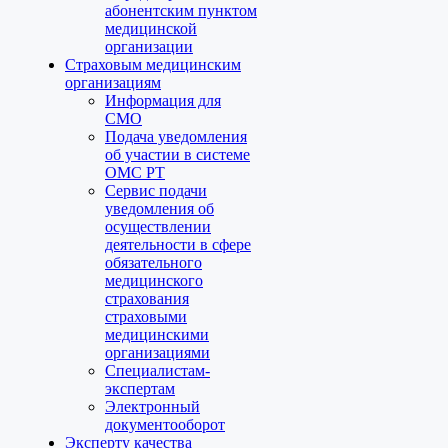
абонентским пунктом
медицинской
организации
Страховым медицинским
организациям
Информация для
СМО
Подача уведомления
об участии в системе
ОМС РТ
Сервис подачи
уведомления об
осуществлении
деятельности в сфере
обязательного
медицинского
страхования
страховыми
медицинскими
организациями
Специалистам-
экспертам
Электронный
документооборот
Эксперту качества