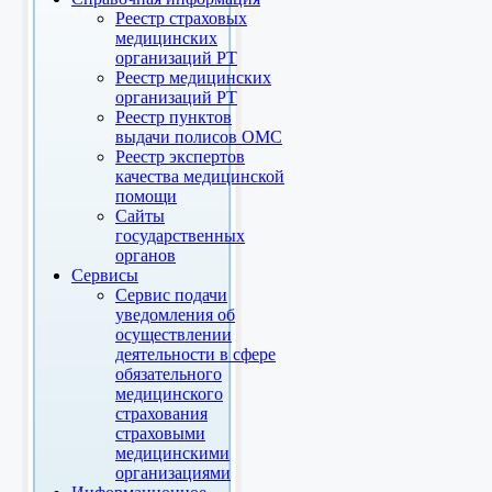
Реестр страховых
медицинских
организаций РТ
Реестр медицинских
организаций РТ
Реестр пунктов
выдачи полисов ОМС
Реестр экспертов
качества медицинской
помощи
Сайты
государственных
органов
Сервисы
Сервис подачи
уведомления об
осуществлении
деятельности в сфере
обязательного
медицинского
страхования
страховыми
медицинскими
организациями