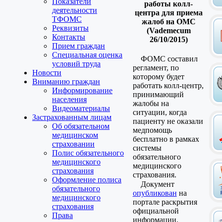
Показатели
работы колл-
деятельности
центра для приема
ТФОМС
жалоб на ОМС
Реквизиты
(Vademecum
Контакты
26/10/2015)
Прием граждан
Специальная оценка
ФОМС составил
условий труда
регламент, по
Новости
которому будет
Вниманию граждан
работать колл-центр,
Информирование
принимающий
населения
жалобы на
Видеоматериалы
ситуации, когда
Застрахованным лицам
пациенту не оказали
Об обязательном
медпомощь
медицинском
бесплатно в рамках
страховании
системы
Полис обязательного
обязательного
медицинского
медицинского
страхования
страхования.
Оформление полиса
Документ
обязательного
опубликован
на
медицинского
портале раскрытия
страхования
официальной
Права
информации.