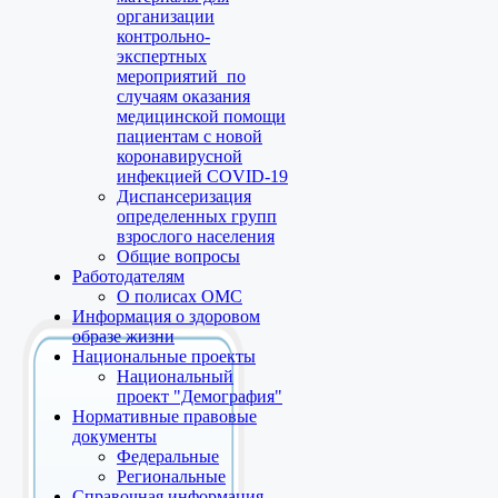
организации
контрольно-
экспертных
мероприятий по
случаям оказания
медицинской помощи
пациентам с новой
коронавирусной
инфекцией COVID-19
Диспансеризация
определенных групп
взрослого населения
Общие вопросы
Работодателям
О полисах ОМС
Информация о здоровом
образе жизни
Национальные проекты
Национальный
проект "Демография"
Нормативные правовые
документы
Федеральные
Региональные
Справочная информация