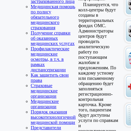
застрахованного лица
Планируется, что
Медицинская помощь
колл-центры будут
по полису
созданы в
обязательного
территориальных
медицинского
фондах ОМС.
страхования
Администраторы
Получение справки
центров будут
об оказанных
проводить
медицинских услугах
аналитическую
Профилактические
работу по
медицинские
поступающим
осмотры, в т.ч. в
жалобам и
рамках
предложениям. По
диспансеризации
каждому устному
Как защитить свои
или письменному
права
обращению будет
Страховые
заполняться
медицинские
регистрационно-
организации
контрольная
Медицинские
карточка. Кроме
организации
того, пациентам
Порядок оказания
будут доступны
высокотехнологичной
услуги по справкам
медицинской помощи
и
Представители
консультированию.