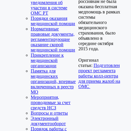
россиянам не была
уведомления об
оказана бесплатная
участии в системе
медпомощь в рамках
ОМС РТ
системы
Порядки оказания
обязательного
медицинской помощи
медицинского
Нормативные
страхования, было
правовые документы,
объявлено в
регламентирующие
середине октября
оказание скорой
2015 года.
медицинской помощи
Прикрепление к
Оригинал
медицинской
статьи:
Подготовлен
организации
проект регламента
Памятка для
работы колл-центра
медицинских
для приема жалоб на
организаций, впервые
ОМС
включенных в реестр
МО
Мероприятия,
проводимые за счет
средств НСЗ
Вопросы и ответы
Электронный
документооборот
Порядок работы с