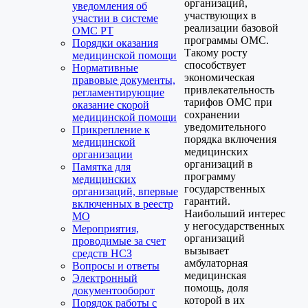
организаций,
уведомления об
участвующих в
участии в системе
реализации базовой
ОМС РТ
программы ОМС.
Порядки оказания
Такому росту
медицинской помощи
способствует
Нормативные
экономическая
правовые документы,
привлекательность
регламентирующие
тарифов ОМС при
оказание скорой
сохранении
медицинской помощи
уведомительного
Прикрепление к
порядка включения
медицинской
медицинских
организации
организаций в
Памятка для
программу
медицинских
государственных
организаций, впервые
гарантий.
включенных в реестр
Наибольший интерес
МО
у негосударственных
Мероприятия,
организаций
проводимые за счет
вызывает
средств НСЗ
амбулаторная
Вопросы и ответы
медицинская
Электронный
помощь, доля
документооборот
которой в их
Порядок работы с