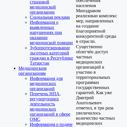
обеспечения
страховой
населения
медицинской
Минздравом
организации
реализован комплекс
Социальная реклама
мер, направленных
Информация о
на создание
выявленных
благоприятной
нарушениях при
конкурентной среды
оказании
в отрасли.
медицинской помощи
Существенно
Зубопротезирование
облегчён доступ
льготных категорий
частных
граждан в Республике
медицинских
Татарстан
организаций к
Медицинским
участию в
организациям
территориальных
Информация для
программах
медицинских
государственных
организаций
гарантий. Как уже
Перечень НПА,
Дмитрий
регулирующих
Анатольевич
деятельность
отметил, в три раза
медицинских
увеличилось
организаций в сфере
количество частных
ОМС
медицинских
Информация о подаче