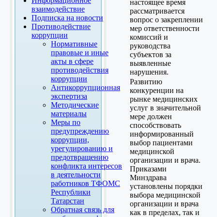
Информационное
настоящее время
взаимодействие
рассматривается
Подписка на новости
вопрос о закреплении
Противодействие
мер ответственности
коррупции
комиссий и
Нормативные
руководства
правовые и иные
субъектов за
акты в сфере
выявленные
противодействия
нарушения.
коррупции
Развитию
Антикоррупционная
конкуренции на
экспертиза
рынке медицинских
Методические
услуг в значительной
материалы
мере должен
Меры по
способствовать
предупреждению
информированный
коррупции,
выбор пациентами
урегулированию и
медицинской
предотвращению
организации и врача.
конфликта интересов
Приказами
в деятельности
Минздрава
работников ТФОМС
установлены порядки
Республики
выбора медицинской
Татарстан
организации и врача
Обратная связь для
как в пределах, так и