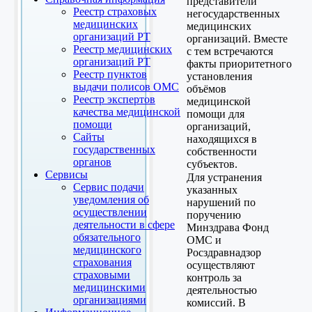
представители
Реестр страховых
негосударственных
медицинских
медицинских
организаций РТ
организаций. Вместе
Реестр медицинских
с тем встречаются
организаций РТ
факты приоритетного
Реестр пунктов
установления
выдачи полисов ОМС
объёмов
Реестр экспертов
медицинской
качества медицинской
помощи для
помощи
организаций,
Сайты
находящихся в
государственных
собственности
органов
субъектов.
Сервисы
Для устранения
Сервис подачи
указанных
уведомления об
нарушений по
осуществлении
поручению
деятельности в сфере
Минздрава Фонд
обязательного
ОМС и
медицинского
Росздравнадзор
страхования
осуществляют
страховыми
контроль за
медицинскими
деятельностью
организациями
комиссий. В