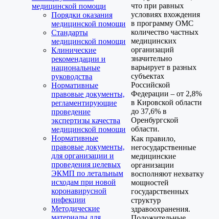
что при равных
медицинской помощи
условиях вхождения
Порядки оказания
в программу ОМС
медицинской помощи
количество частных
Стандарты
медицинских
медицинской помощи
организаций
Клинические
значительно
рекомендации и
варьирует в разных
национальные
субъектах
руководства
Российской
Нормативные
Федерации – от 2,8%
правовые документы,
в Кировской области
регламентирующие
до 37,6% в
проведение
Оренбургской
экспертизы качества
области.
медицинской помощи
Нормативные
Как правило,
правовые документы,
негосударственные
для организации и
медицинские
проведения целевых
организации
ЭКМП по летальным
восполняют нехватку
исходам при новой
мощностей
коронавирусной
государственных
инфекции
структур
Методические
здравоохранения.
материалы для
Положительные