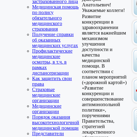
застрахованного лица
Анатольевич!
Медицинская помощь
Уважаемые коллеги!
по полису
Развитие
обязательного
конкуренции в
медицинского
здравоохранении
страхования
является важнейшим
Получение справки
механизмом
об оказанных
улучшения
медицинских услугах
доступности и
Профилактические
качества
медицинские
медицинской
осмотры, в т.ч. в
помощи. В
рамках
соответствии с
диспансеризации
планом мероприятий
Как защитить свои
(«дорожной картой»)
права
«Развитие
Страховые
конкуренции и
медицинские
совершенствование
организации
антимонопольной
Медицинские
политики»,
организации
поручениями
Порядок оказания
Правительства,
высокотехнологичной
стратегией
медицинской помощи
лекарственного
Представители