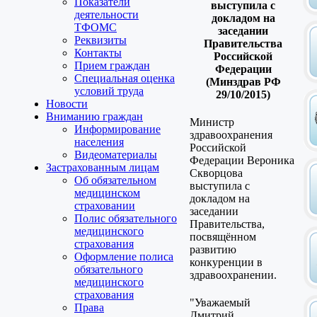
Показатели
выступила с
деятельности
докладом на
ТФОМС
заседании
Реквизиты
Правительства
Контакты
Российской
Прием граждан
Федерации
Специальная оценка
(Минздрав РФ
условий труда
29/10/2015)
Новости
Вниманию граждан
Министр
Информирование
здравоохранения
населения
Российской
Видеоматериалы
Федерации Вероника
Застрахованным лицам
Скворцова
Об обязательном
выступила с
медицинском
докладом на
страховании
заседании
Полис обязательного
Правительства,
медицинского
посвящённом
страхования
развитию
Оформление полиса
конкуренции в
обязательного
здравоохранении.
медицинского
страхования
"Уважаемый
Права
Дмитрий