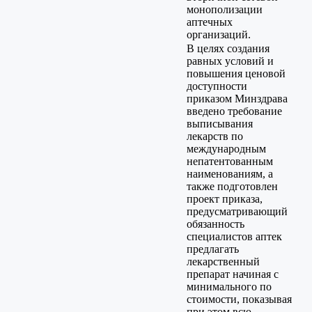
монополизации
аптечных
организаций.
В целях создания
равных условий и
повышения ценовой
доступности
приказом Минздрава
введено требование
выписывания
лекарств по
международным
непатентованным
наименованиям, а
также подготовлен
проект приказа,
предусматривающий
обязанность
специалистов аптек
предлагать
лекарственный
препарат начиная с
минимального по
стоимости, показывая
при этом всю