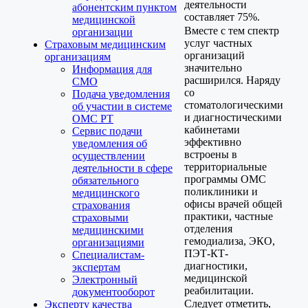
деятельности
абонентским пунктом
составляет 75%.
медицинской
Вместе с тем спектр
организации
услуг частных
Страховым медицинским
организаций
организациям
значительно
Информация для
расширился. Наряду
СМО
со
Подача уведомления
стоматологическими
об участии в системе
и диагностическими
ОМС РТ
кабинетами
Сервис подачи
эффективно
уведомления об
встроены в
осуществлении
территориальные
деятельности в сфере
программы ОМС
обязательного
поликлиники и
медицинского
офисы врачей общей
страхования
практики, частные
страховыми
отделения
медицинскими
гемодиализа, ЭКО,
организациями
ПЭТ-КТ-
Специалистам-
диагностики,
экспертам
медицинской
Электронный
реабилитации.
документооборот
Следует отметить,
Эксперту качества