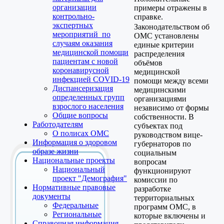
организации
примеры отражены в
контрольно-
справке.
экспертных
Законодательством об
мероприятий по
ОМС установлены
случаям оказания
единые критерии
медицинской помощи
распределения
пациентам с новой
объёмов
коронавирусной
медицинской
инфекцией COVID-19
помощи между всеми
Диспансеризация
медицинскими
определенных групп
организациями
взрослого населения
независимо от формы
Общие вопросы
собственности. В
Работодателям
субъектах под
О полисах ОМС
руководством вице-
Информация о здоровом
губернаторов по
образе жизни
социальным
Национальные проекты
вопросам
Национальный
функционируют
проект "Демография"
комиссии по
Нормативные правовые
разработке
документы
территориальных
Федеральные
программ ОМС, в
Региональные
которые включены и
Справочная информация