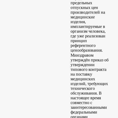
предельных
отпускных цен
производителей на
медицинские
изделия,
имплантируемые в
организм человека,
где уже реализован
принцип
референтного
ценообразования.
Минздравом
утверждён приказ об
утверждении
типового контракта
на поставку
медицинских
изделий, требующих
технического
обслуживания. В
настоящее время
совместно с
заинтересованными
федеральными
органами