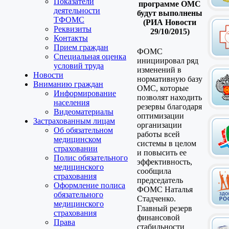
Показатели
программе ОМС
деятельности
будут выполнены
ТФОМС
(РИА Новости
Реквизиты
29/10/2015)
Контакты
Прием граждан
ФОМС
Специальная оценка
инициировал ряд
условий труда
изменений в
Новости
нормативную базу
Вниманию граждан
ОМС, которые
Информирование
позволят находить
населения
резервы благодаря
Видеоматериалы
оптимизации
Застрахованным лицам
организации
Об обязательном
работы всей
медицинском
системы в целом
страховании
и повысить ее
Полис обязательного
эффективность,
медицинского
сообщила
страхования
председатель
Оформление полиса
ФОМС Наталья
обязательного
Стадченко.
медицинского
Главный резерв
страхования
финансовой
Права
стабильности