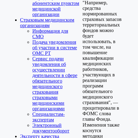
"Например,
абонентским пунктом
средства
медицинской
нормированных
организации
страховых запасов
Страховым медицинским
территориальных
организациям
фондов можно
Информация для
будет
СМО
использовать, в
Подача уведомления
том числе, на
об участии в системе
повышение
ОМС РТ
квалификации
Сервис подачи
медицинских
уведомления об
работников,
осуществлении
участвующих в
деятельности в сфере
реализации
обязательного
программ
медицинского
обязательного
страхования
медицинского
страховыми
страхования", —
медицинскими
процитировали в
организациями
ФОМС слова
Специалистам-
главы Фонда.
экспертам
Изменения также
Электронный
коснутся
документооборот
методики
Эксперту качества