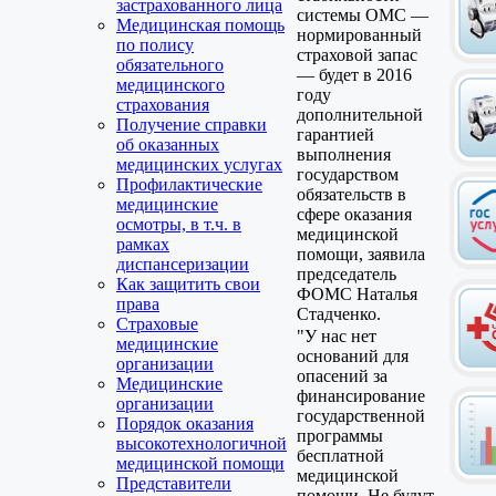
застрахованного лица
системы ОМС —
Медицинская помощь
нормированный
по полису
страховой запас
обязательного
— будет в 2016
медицинского
году
страхования
дополнительной
Получение справки
гарантией
об оказанных
выполнения
медицинских услугах
государством
Профилактические
обязательств в
медицинские
сфере оказания
осмотры, в т.ч. в
медицинской
рамках
помощи, заявила
диспансеризации
председатель
Как защитить свои
ФОМС Наталья
права
Стадченко.
Страховые
"У нас нет
медицинские
оснований для
организации
опасений за
Медицинские
финансирование
организации
государственной
Порядок оказания
программы
высокотехнологичной
бесплатной
медицинской помощи
медицинской
Представители
помощи. Не будут