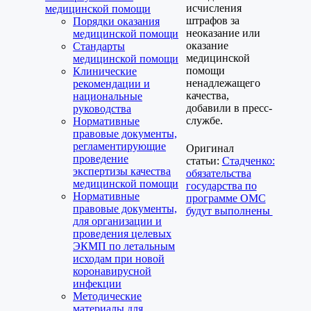
исчисления
медицинской помощи
штрафов за
Порядки оказания
неоказание или
медицинской помощи
оказание
Стандарты
медицинской
медицинской помощи
помощи
Клинические
ненадлежащего
рекомендации и
качества,
национальные
добавили в пресс-
руководства
службе.
Нормативные
правовые документы,
регламентирующие
Оригинал
проведение
статьи:
Стадченко:
экспертизы качества
обязательства
медицинской помощи
государства по
Нормативные
программе ОМС
правовые документы,
будут выполнены
для организации и
проведения целевых
ЭКМП по летальным
исходам при новой
коронавирусной
инфекции
Методические
материалы для