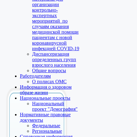
организации
контрольно-
экспертных
мероприятий по
случаям оказания
медицинской помощи
пациентам с новой
коронавирусной
инфекцией COVID-19
Диспансеризация
определенных групп
взрослого населения
Общие вопросы
Работодателям
О полисах ОМС
Информация о здоровом
образе жизни
Национальные проекты
Национальный
проект "Демография"
Нормативные правовые
документы
Федеральные
Региональные
Справочная информация