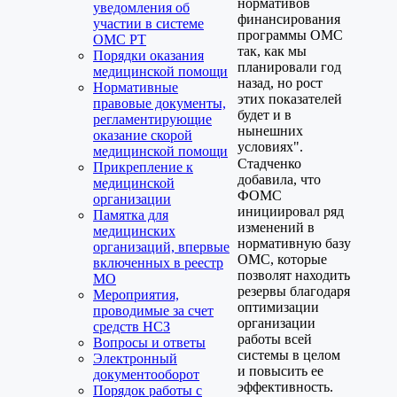
нормативов
уведомления об
финансирования
участии в системе
программы ОМС
ОМС РТ
так, как мы
Порядки оказания
планировали год
медицинской помощи
назад, но рост
Нормативные
этих показателей
правовые документы,
будет и в
регламентирующие
нынешних
оказание скорой
условиях".
медицинской помощи
Стадченко
Прикрепление к
добавила, что
медицинской
ФОМС
организации
инициировал ряд
Памятка для
изменений в
медицинских
нормативную базу
организаций, впервые
ОМС, которые
включенных в реестр
позволят находить
МО
резервы благодаря
Мероприятия,
оптимизации
проводимые за счет
организации
средств НСЗ
работы всей
Вопросы и ответы
системы в целом
Электронный
и повысить ее
документооборот
эффективность.
Порядок работы с