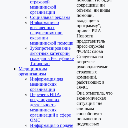
страховой
сокращены ни
медицинской
объемы, ни виды
организации
помощи,
Социальная реклама
входящие в
Информация о
программу", —
выявленных
привел РИА
нарушениях при
Новости
оказании
представитель
медицинской помощи
пресс-службы
Зубопротезирование
ФОМС слова
льготных категорий
Стадченко на
граждан в Республике
встрече с
Татарстан
руководителями
Медицинским
страховых
организациям
компаний,
Информация для
работающих в
медицинских
ОМС.
организаций
Она отметила, что
Перечень НПА,
экономическая
регулирующих
ситуация "не
деятельность
слишком
медицинских
способствует
организаций в сфере
повышению
ОМС
подушевых
Информация о подаче