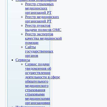
Реестр страховых
медицинских
организаций РТ
Реестр медицинских
организаций РТ
Реестр пунктов
выдачи полисов ОМС
Реестр экспертов
качества медицинской
помощи
Сайты
государственных
органов
Сервисы
Сервис подачи
уведомления об
осуществлении
деятельности в сфере
обязательного
медицинского
страхования
страховыми
медицинскими
организациями