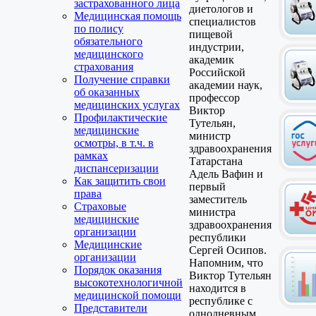
застрахованного лица
диетологов и
Медицинская помощь
специалистов
по полису
пищевой
обязательного
индустрии,
медицинского
академик
страхования
Российской
Получение справки
академии наук,
об оказанных
профессор
медицинских услугах
Виктор
Профилактические
Тутельян,
медицинские
министр
осмотры, в т.ч. в
здравоохранения
рамках
Татарстана
диспансеризации
Адель Вафин и
Как защитить свои
первый
права
заместитель
Страховые
министра
медицинские
здравоохранения
организации
республики
Медицинские
Сергей Осипов.
организации
Напомним, что
Порядок оказания
Виктор Тутельян
высокотехнологичной
находится в
медицинской помощи
республике с
Представители
однодневным