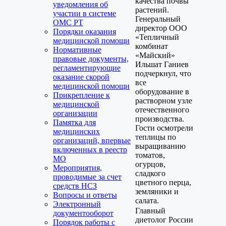
качества почвы
уведомления об
растений.
участии в системе
Генеральный
ОМС РТ
директор ООО
Порядки оказания
«Тепличный
медицинской помощи
комбинат
Нормативные
«Майский»
правовые документы,
Ильшат Ганиев
регламентирующие
подчеркнул, что
оказание скорой
все
медицинской помощи
оборудование в
Прикрепление к
растворном узле
медицинской
отечественного
организации
производства.
Памятка для
Гости осмотрели
медицинских
теплицы по
организаций, впервые
выращиванию
включенных в реестр
томатов,
МО
огурцов,
Мероприятия,
сладкого
проводимые за счет
цветного перца,
средств НСЗ
земляники и
Вопросы и ответы
салата.
Электронный
Главный
документооборот
диетолог России
Порядок работы с