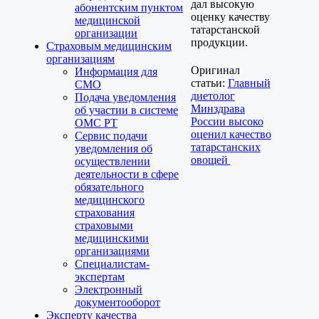
дал высокую
абонентским пунктом
оценку качеству
медицинской
татарстанской
организации
продукции.
Страховым медицинским
организациям
Оригинал
Информация для
статьи:
Главный
СМО
диетолог
Подача уведомления
Минздрава
об участии в системе
России высоко
ОМС РТ
оценил качество
Сервис подачи
татарстанских
уведомления об
овощей
осуществлении
деятельности в сфере
обязательного
медицинского
страхования
страховыми
медицинскими
организациями
Специалистам-
экспертам
Электронный
документооборот
Эксперту качества