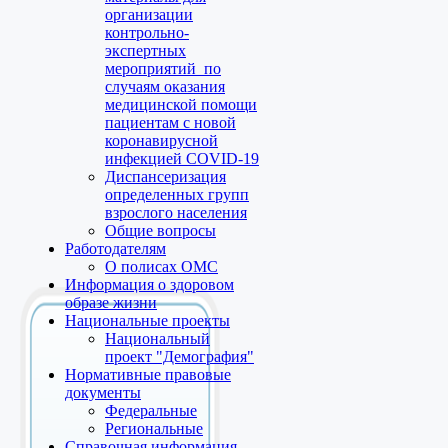
организации
контрольно-
экспертных
мероприятий по
случаям оказания
медицинской помощи
пациентам с новой
коронавирусной
инфекцией COVID-19
Диспансеризация
определенных групп
взрослого населения
Общие вопросы
Работодателям
О полисах ОМС
Информация о здоровом
образе жизни
Национальные проекты
Национальный
проект "Демография"
Нормативные правовые
документы
Федеральные
Региональные
Справочная информация