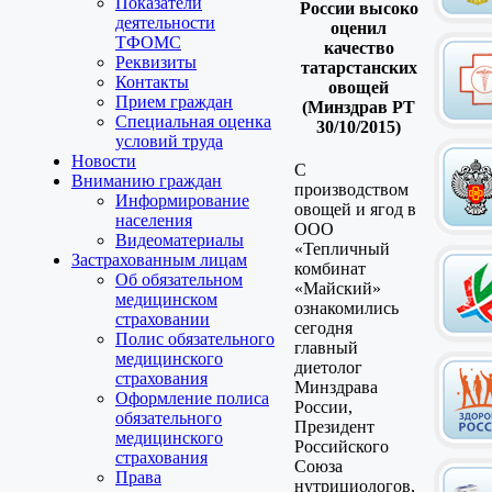
Показатели
России высоко
деятельности
оценил
ТФОМС
качество
Реквизиты
татарстанских
Контакты
овощей
Прием граждан
(Минздрав РТ
Специальная оценка
30/10/2015)
условий труда
Новости
С
Вниманию граждан
производством
Информирование
овощей и ягод в
населения
ООО
Видеоматериалы
«Тепличный
Застрахованным лицам
комбинат
Об обязательном
«Майский»
медицинском
ознакомились
страховании
сегодня
Полис обязательного
главный
медицинского
диетолог
страхования
Минздрава
Оформление полиса
России,
обязательного
Президент
медицинского
Российского
страхования
Союза
Права
нутрициологов,