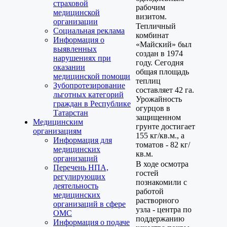
страховой
рабочим
медицинской
визитом.
организации
Тепличный
Социальная реклама
комбинат
Информация о
«Майский» был
выявленных
создан в 1974
нарушениях при
году. Сегодня
оказании
общая площадь
медицинской помощи
теплиц
Зубопротезирование
составляет 42 га.
льготных категорий
Урожайность
граждан в Республике
огурцов в
Татарстан
защищенном
Медицинским
грунте достигает
организациям
155 кг/кв.м., а
Информация для
томатов - 82 кг/
медицинских
кв.м.
организаций
В ходе осмотра
Перечень НПА,
гостей
регулирующих
познакомили с
деятельность
работой
медицинских
растворного
организаций в сфере
узла - центра по
ОМС
поддержанию
Информация о подаче