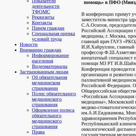
Показатели
помощь» в ПФО (Минздр
деятельности
ТФОМС
В конференции примут у
Реквизиты
заместитель министра зд
Контакты
С.А.Осипов, председател
Прием граждан
Российской Ассоциации 
Специальная оценка
медицины, г. Москва, про
условий труда
главный врач ГАУЗ «РКО
Новости
И.И.Хайруллин, главный о
Вниманию граждан
профессор Ф.Ш.Ахметзян
Информирование
внештатный специалист 
населения
помощи МЗ РТ И.В.Шайм
Видеоматериалы
Конференция проводится 
Застрахованным лицам
организации и развитию 
Об обязательном
паллиативной медицинск
медицинском
Российской Федерации. О
страховании
Общероссийская обществ
Полис обязательного
«Российская Ассоциация
медицинского
медицины», Московский 
страхования
медико-стоматологически
Оформление полиса
им.А.И.Евдокимова, Мин
обязательного
здравоохранения Республ
медицинского
Республиканский клинич
страхования
онкологический диспансе
Права
государственная медицин