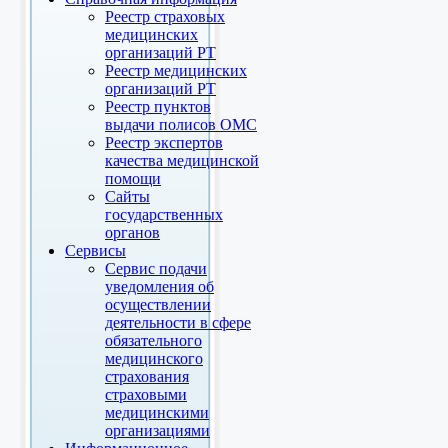
Реестр страховых
медицинских
организаций РТ
Реестр медицинских
организаций РТ
Реестр пунктов
выдачи полисов ОМС
Реестр экспертов
качества медицинской
помощи
Сайты
государственных
органов
Сервисы
Сервис подачи
уведомления об
осуществлении
деятельности в сфере
обязательного
медицинского
страхования
страховыми
медицинскими
организациями