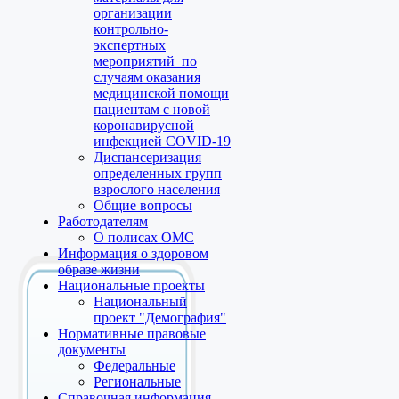
организации
контрольно-
экспертных
мероприятий по
случаям оказания
медицинской помощи
пациентам с новой
коронавирусной
инфекцией COVID-19
Диспансеризация
определенных групп
взрослого населения
Общие вопросы
Работодателям
О полисах ОМС
Информация о здоровом
образе жизни
Национальные проекты
Национальный
проект "Демография"
Нормативные правовые
документы
Федеральные
Региональные
Справочная информация