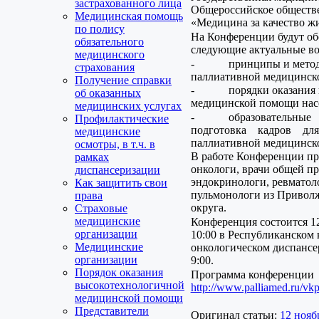
застрахованного лица
Общероссийское обществ
Медицинская помощь
«Медицина за качество ж
по полису
На Конференции будут об
обязательного
следующие актуальные в
медицинского
- принципы и метод
страхования
паллиативной медицинск
Получение справки
- порядки оказания п
об оказанных
медицинской помощи нас
медицинских услугах
- образовательные
Профилактические
подготовка кадров д
медицинские
паллиативной медицинск
осмотры, в т.ч. в
В работе Конференции пр
рамках
онкологи, врачи общей пр
диспансеризации
эндокринологи, ревматол
Как защитить свои
пульмонологи из Приволж
права
округа.
Страховые
медицинские
Конференция состоится 12
организации
10:00 в Республиканском
Медицинские
онкологическом диспансер
организации
9:00.
Порядок оказания
Программа конференции
высокотехнологичной
http://www.palliamed.ru/v
медицинской помощи
Представители
Оригинал статьи:
12 нояб