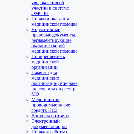
уведомления об
участии в системе
ОМС РТ
Порядки оказания
медицинской помощи
Нормативные
правовые документы,
регламентирующие
оказание скорой
медицинской помощи
Прикрепление к
медицинской
организации
Памятка для
медицинских
организаций, впервые
включенных в реестр
МО
Мероприятия,
проводимые за счет
средств НСЗ
Вопросы и ответы
Электронный
документооборот
Порядок работы с