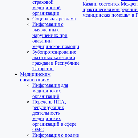
страховой
Казани состоится Межрег
медицинской
практическая конференци
организации
медицинская помощь» в
Социальная реклама
Информация о
выявленных
нарушениях при
оказании
медицинской помощи
Зубопротезирование
льготных категорий
граждан в Республике
Татарстан
Медицинским
организациям
Информация для
медицинских
организаций
Перечень НПА,
регулирующих
деятельность
медицинских
организаций в сфере
ОМС
Информация о подаче