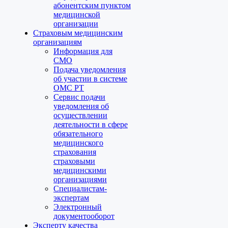
абонентским пунктом
медицинской
организации
Страховым медицинским
организациям
Информация для
СМО
Подача уведомления
об участии в системе
ОМС РТ
Сервис подачи
уведомления об
осуществлении
деятельности в сфере
обязательного
медицинского
страхования
страховыми
медицинскими
организациями
Специалистам-
экспертам
Электронный
документооборот
Эксперту качества