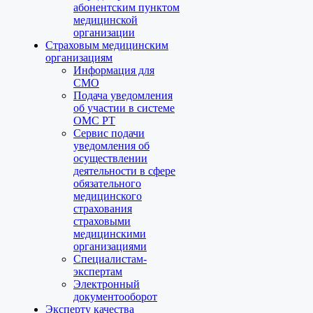
абонентским пунктом
медицинской
организации
Страховым медицинским
организациям
Информация для
СМО
Подача уведомления
об участии в системе
ОМС РТ
Сервис подачи
уведомления об
осуществлении
деятельности в сфере
обязательного
медицинского
страхования
страховыми
медицинскими
организациями
Специалистам-
экспертам
Электронный
документооборот
Эксперту качества