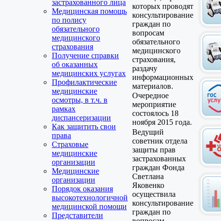
застрахованного лица
которых проводят
Медицинская помощь
консультирование
по полису
граждан по
обязательного
вопросам
медицинского
обязательного
страхования
медицинского
Получение справки
страхования,
об оказанных
раздачу
медицинских услугах
информационных
Профилактические
материалов.
медицинские
Очередное
осмотры, в т.ч. в
мероприятие
рамках
состоялось 18
диспансеризации
ноября 2015 года.
Как защитить свои
Ведущий
права
советник отдела
Страховые
защиты прав
медицинские
застрахованных
организации
граждан Фонда
Медицинские
Светлана
организации
Яковенко
Порядок оказания
осуществила
высокотехнологичной
консультирование
медицинской помощи
граждан по
Представители
вопросам