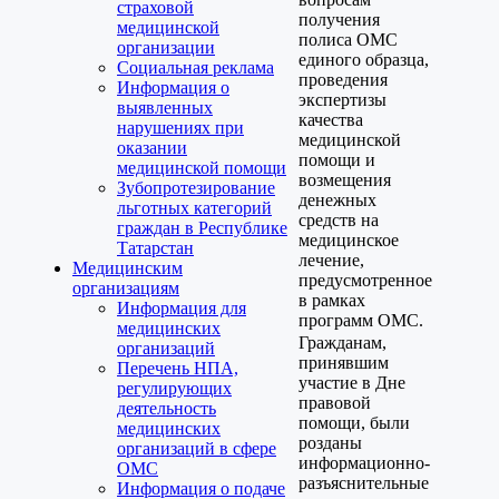
страховой
получения
медицинской
полиса ОМС
организации
единого образца,
Социальная реклама
проведения
Информация о
экспертизы
выявленных
качества
нарушениях при
медицинской
оказании
помощи и
медицинской помощи
возмещения
Зубопротезирование
денежных
льготных категорий
средств на
граждан в Республике
медицинское
Татарстан
лечение,
Медицинским
предусмотренное
организациям
в рамках
Информация для
программ ОМС.
медицинских
Гражданам,
организаций
принявшим
Перечень НПА,
участие в Дне
регулирующих
правовой
деятельность
помощи, были
медицинских
розданы
организаций в сфере
информационно-
ОМС
разъяснительные
Информация о подаче