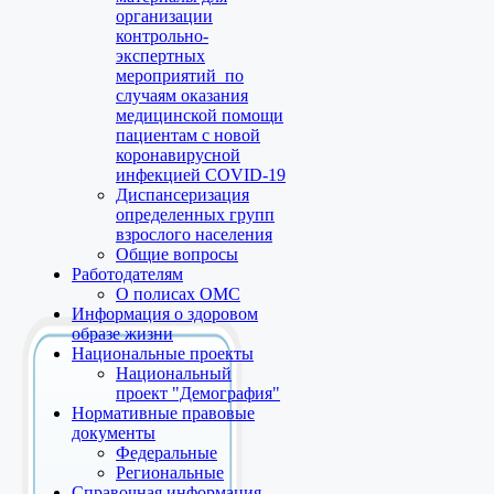
организации
контрольно-
экспертных
мероприятий по
случаям оказания
медицинской помощи
пациентам с новой
коронавирусной
инфекцией COVID-19
Диспансеризация
определенных групп
взрослого населения
Общие вопросы
Работодателям
О полисах ОМС
Информация о здоровом
образе жизни
Национальные проекты
Национальный
проект "Демография"
Нормативные правовые
документы
Федеральные
Региональные
Справочная информация