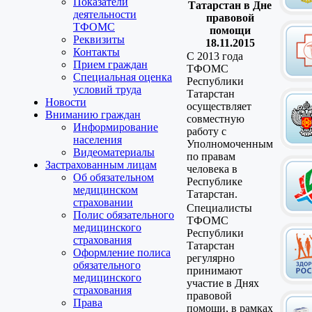
Показатели
Татарстан в Дне
деятельности
правовой
ТФОМС
помощи
Реквизиты
18.11.2015
Контакты
С 2013 года
Прием граждан
ТФОМС
Специальная оценка
Республики
условий труда
Татарстан
Новости
осуществляет
Вниманию граждан
совместную
Информирование
работу с
населения
Уполномоченным
Видеоматериалы
по правам
Застрахованным лицам
человека в
Об обязательном
Республике
медицинском
Татарстан.
страховании
Специалисты
Полис обязательного
ТФОМС
медицинского
Республики
страхования
Татарстан
Оформление полиса
регулярно
обязательного
принимают
медицинского
участие в Днях
страхования
правовой
Права
помощи, в рамках