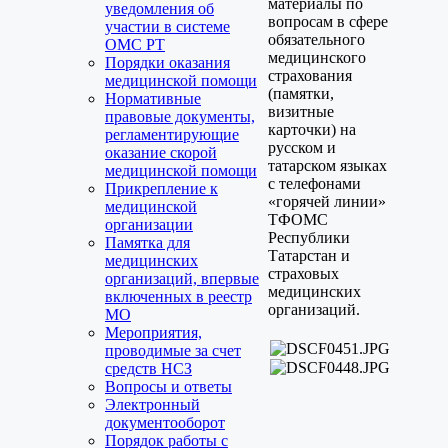
материалы по
уведомления об
вопросам в сфере
участии в системе
обязательного
ОМС РТ
медицинского
Порядки оказания
страхования
медицинской помощи
(памятки,
Нормативные
визитные
правовые документы,
карточки) на
регламентирующие
русском и
оказание скорой
татарском языках
медицинской помощи
с телефонами
Прикрепление к
«горячей линии»
медицинской
ТФОМС
организации
Республики
Памятка для
Татарстан и
медицинских
страховых
организаций, впервые
медицинских
включенных в реестр
организаций.
МО
Мероприятия,
проводимые за счет
средств НСЗ
Вопросы и ответы
Электронный
документооборот
Порядок работы с