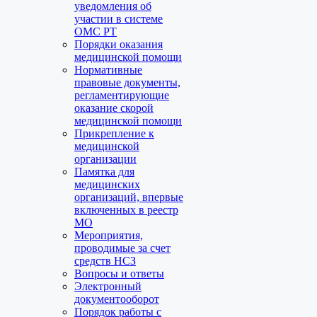
уведомления об
участии в системе
ОМС РТ
Порядки оказания
медицинской помощи
Нормативные
правовые документы,
регламентирующие
оказание скорой
медицинской помощи
Прикрепление к
медицинской
организации
Памятка для
медицинских
организаций, впервые
включенных в реестр
МО
Мероприятия,
проводимые за счет
средств НСЗ
Вопросы и ответы
Электронный
документооборот
Порядок работы с