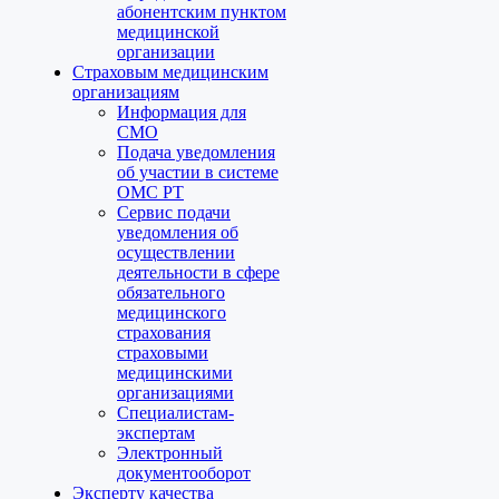
абонентским пунктом
медицинской
организации
Страховым медицинским
организациям
Информация для
СМО
Подача уведомления
об участии в системе
ОМС РТ
Сервис подачи
уведомления об
осуществлении
деятельности в сфере
обязательного
медицинского
страхования
страховыми
медицинскими
организациями
Специалистам-
экспертам
Электронный
документооборот
Эксперту качества