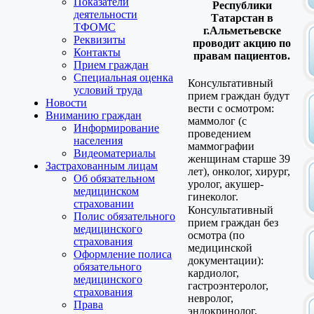
Показатели
Республики
деятельности
Татарстан в
ТФОМС
г.Альметьевске
Реквизиты
проводит акцию по
Контакты
правам пациентов.
Прием граждан
Специальная оценка
Консультативный
условий труда
прием граждан будут
Новости
вести с осмотром:
Вниманию граждан
маммолог (с
Информирование
проведением
населения
маммографии
Видеоматериалы
женщинам старше 39
Застрахованным лицам
лет), онколог, хирург,
Об обязательном
уролог, акушер-
медицинском
гинеколог.
страховании
Консультативный
Полис обязательного
прием граждан без
медицинского
осмотра (по
страхования
медицинской
Оформление полиса
документации):
обязательного
кардиолог,
медицинского
гастроэнтеролог,
страхования
невролог,
Права
эндокринолог,