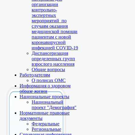
организации
контрольно-
экспертных
мероприятий по
случаям оказания
медицинской помощи
пациентам с новой
коронавирусной
инфекцией COVID-19
Диспансеризация
определенных групп
взрослого населения
Общие вопросы
Работодателям
О полисах ОМС
Информация о здоровом
образе жизни
Национальные проекты
Национальный
проект "Демография"
Нормативные правовые
документы
Федеральные
Региональные
Справочная информация