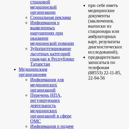
страховой
при себе иметь
медицинской
медицинские
организации
документы
Социальная реклама
(заключения,
Информация о
выписки из
выявленных
стационара или
нарушениях при
амбулаторных
оказании
карт, результаты
медицинской помощи
диагностических
Зубопротезирование
исследований).
льготных категорий
предварительно
граждан в Республике
записаться по
Татарстан
телефонам
Медицинским
(88553) 22-11-85,
организациям
22-94-56
Информация для
медицинских
организаций
Перечень НПА,
регулирующих
деятельность
медицинских
организаций в сфере
ОМС
Информация о подаче