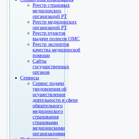
Реестр страховых
медицинских
организаций РТ
Реестр медицинских
организаций РТ
Реестр пунктов
выдачи полисов ОМС
Реестр экспертов
качества медицинской
помощи
Сайты
государственных
органов
Сервисы
Сервис подачи
уведомления об
осуществлении
деятельности в сфере
обязательного
медицинского
страхования
страховыми
медицинскими
организациями