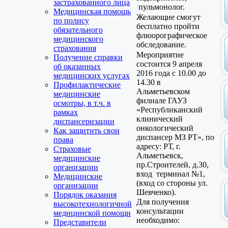
застрахованного лица
пульмонолог.
Медицинская помощь
Желающие смогут
по полису
бесплатно пройти
обязательного
флюорографическое
медицинского
обследование.
страхования
Мероприятие
Получение справки
состоится 9 апреля
об оказанных
2016 года с 10.00 до
медицинских услугах
14.30 в
Профилактические
Альметьевском
медицинские
филиале ГАУЗ
осмотры, в т.ч. в
«Республиканский
рамках
клинический
диспансеризации
онкологический
Как защитить свои
диспансер МЗ РТ», по
права
адресу: РТ, г.
Страховые
Альметьевск,
медицинские
пр.Строителей, д.30,
организации
вход терминал №1,
Медицинские
(вход со стороны ул.
организации
Шевченко).
Порядок оказания
Для получения
высокотехнологичной
консультации
медицинской помощи
необходимо:
Представители