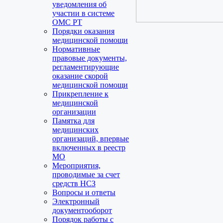
уведомления об
участии в системе
ОМС РТ
Порядки оказания
медицинской помощи
Нормативные
правовые документы,
регламентирующие
оказание скорой
медицинской помощи
Прикрепление к
медицинской
организации
Памятка для
медицинских
организаций, впервые
включенных в реестр
МО
Мероприятия,
проводимые за счет
средств НСЗ
Вопросы и ответы
Электронный
документооборот
Порядок работы с