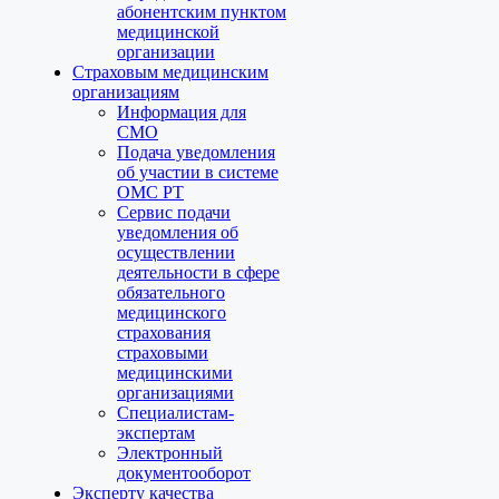
абонентским пунктом
медицинской
организации
Страховым медицинским
организациям
Информация для
СМО
Подача уведомления
об участии в системе
ОМС РТ
Сервис подачи
уведомления об
осуществлении
деятельности в сфере
обязательного
медицинского
страхования
страховыми
медицинскими
организациями
Специалистам-
экспертам
Электронный
документооборот
Эксперту качества