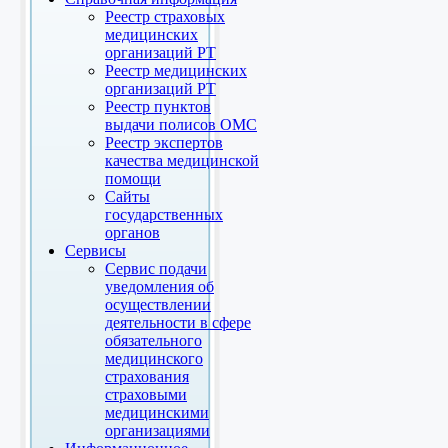
Реестр страховых
медицинских
организаций РТ
Реестр медицинских
организаций РТ
Реестр пунктов
выдачи полисов ОМС
Реестр экспертов
качества медицинской
помощи
Сайты
государственных
органов
Сервисы
Сервис подачи
уведомления об
осуществлении
деятельности в сфере
обязательного
медицинского
страхования
страховыми
медицинскими
организациями