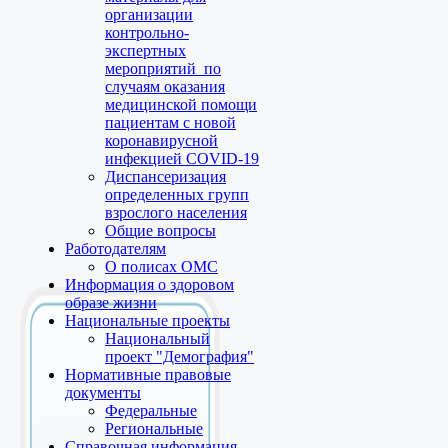
организации
контрольно-
экспертных
мероприятий по
случаям оказания
медицинской помощи
пациентам с новой
коронавирусной
инфекцией COVID-19
Диспансеризация
определенных групп
взрослого населения
Общие вопросы
Работодателям
О полисах ОМС
Информация о здоровом
образе жизни
Национальные проекты
Национальный
проект "Демография"
Нормативные правовые
документы
Федеральные
Региональные
Справочная информация