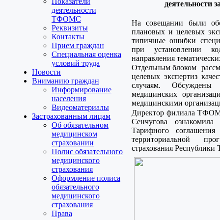
Показатели
деятельности за
деятельности
ТФОМС
На совещании были об
Реквизиты
плановых и целевых эксп
Контакты
типичные ошибки специа
Прием граждан
при установлении код
Специальная оценка
направления тематических
условий труда
Отдельным блоком рассм
Новости
целевых экспертиз каче
Вниманию граждан
случаям. Обсуждены 
Информирование
медицинских организаци
населения
медицинскими организац
Видеоматериалы
Директор филиала ТФОМС
Застрахованным лицам
Сенчугова ознакомила
Об обязательном
Тарифного соглашени
медицинском
территориальной про
страховании
страхования Республики Т
Полис обязательного
медицинского
страхования
Оформление полиса
обязательного
медицинского
страхования
Права