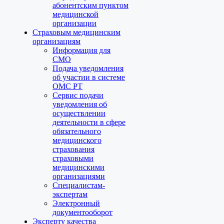
абонентским пунктом
медицинской
организации
Страховым медицинским
организациям
Информация для
СМО
Подача уведомления
об участии в системе
ОМС РТ
Сервис подачи
уведомления об
осуществлении
деятельности в сфере
обязательного
медицинского
страхования
страховыми
медицинскими
организациями
Специалистам-
экспертам
Электронный
документооборот
Эксперту качества