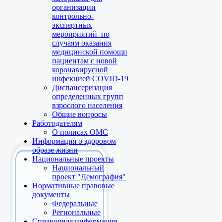
организации
контрольно-
экспертных
мероприятий по
случаям оказания
медицинской помощи
пациентам с новой
коронавирусной
инфекцией COVID-19
Диспансеризация
определенных групп
взрослого населения
Общие вопросы
Работодателям
О полисах ОМС
Информация о здоровом
образе жизни
Национальные проекты
Национальный
проект "Демография"
Нормативные правовые
документы
Федеральные
Региональные
Справочная информация