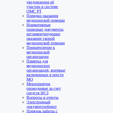
уведомления об
участии в системе
ОМС РТ
Порядки оказания
медицинской помощи
Нормативные
правовые документы,
регламентирующие
оказание скорой
медицинской помощи
Прикрепление к
медицинской
организации
Памятка для
медицинских
организаций, впервые
включенных в реестр
МО
Мероприятия,
проводимые за счет
средств НСЗ
Вопросы и ответы
Электронный
документооборот
Порядок работы с