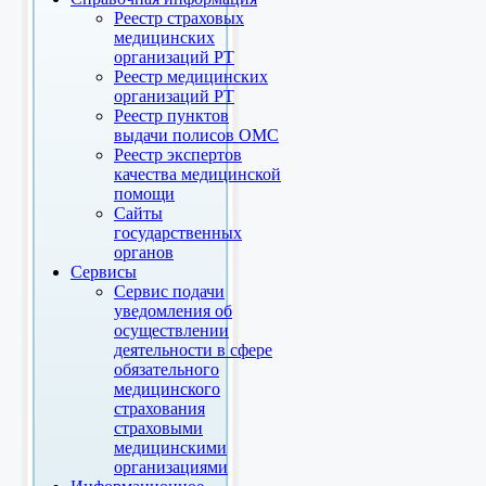
Реестр страховых
медицинских
организаций РТ
Реестр медицинских
организаций РТ
Реестр пунктов
выдачи полисов ОМС
Реестр экспертов
качества медицинской
помощи
Сайты
государственных
органов
Сервисы
Сервис подачи
уведомления об
осуществлении
деятельности в сфере
обязательного
медицинского
страхования
страховыми
медицинскими
организациями