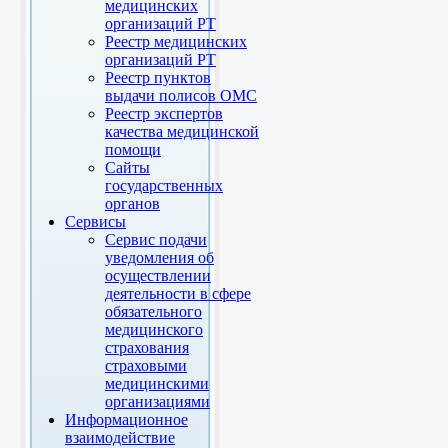
медицинских
организаций РТ
Реестр медицинских
организаций РТ
Реестр пунктов
выдачи полисов ОМС
Реестр экспертов
качества медицинской
помощи
Сайты
государственных
органов
Сервисы
Сервис подачи
уведомления об
осуществлении
деятельности в сфере
обязательного
медицинского
страхования
страховыми
медицинскими
организациями
Информационное
взаимодействие