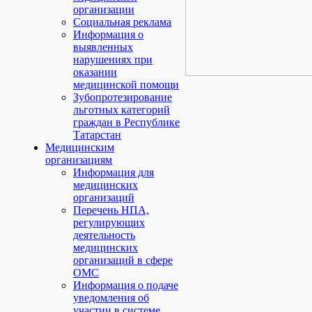
организации
Социальная реклама
Информация о
выявленных
нарушениях при
оказании
медицинской помощи
Зубопротезирование
льготных категорий
граждан в Республике
Татарстан
Медицинским
организациям
Информация для
медицинских
организаций
Перечень НПА,
регулирующих
деятельность
медицинских
организаций в сфере
ОМС
Информация о подаче
уведомления об
участии в системе