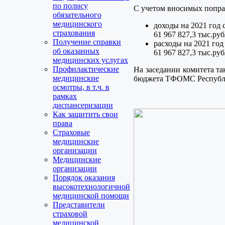
по полису
С учетом вносимых попра
обязательного
медицинского
доходы на 2021 год с
страхования
61 967 827,3 тыс.руб
Получение справки
расходы на 2021 год 
об оказанных
61 967 827,3 тыс.руб
медицинских услугах
Профилактические
На заседании комитета т
медицинские
бюджета ТФОМС Республик
осмотры, в т.ч. в
рамках
диспансеризации
Как защитить свои
права
Страховые
медицинские
организации
Медицинские
организации
Порядок оказания
высокотехнологичной
медицинской помощи
Представители
страховой
медицинской