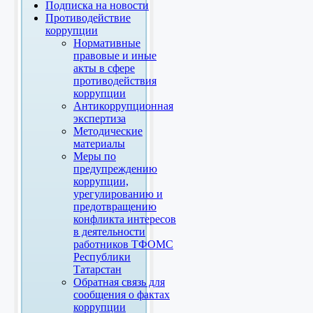
Подписка на новости
Противодействие
коррупции
Нормативные
правовые и иные
акты в сфере
противодействия
коррупции
Антикоррупционная
экспертиза
Методические
материалы
Меры по
предупреждению
коррупции,
урегулированию и
предотвращению
конфликта интересов
в деятельности
работников ТФОМС
Республики
Татарстан
Обратная связь для
сообщения о фактах
коррупции