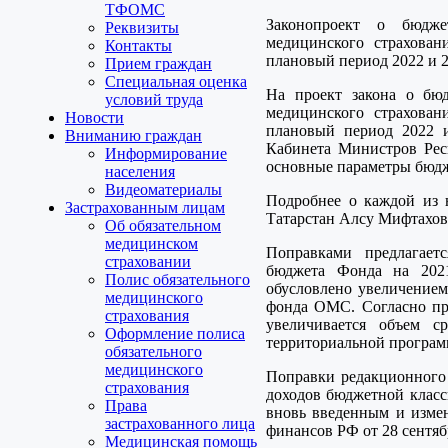
ТФОМС
Законопроект о бюдже
Реквизиты
медицинского страхован
Контакты
плановый период 2022 и 2
Прием граждан
Специальная оценка
На проект закона о бюд
условий труда
медицинского страхован
Новости
плановый период 2022 и
Вниманию граждан
Кабинета Министров Респ
Информирование
основные параметры бюдже
населения
Видеоматериалы
Подробнее о каждой из 
Застрахованным лицам
Татарстан Алсу Мифтахов
Об обязательном
медицинском
Поправками предлагает
страховании
бюджета Фонда на 202
Полис обязательного
обусловлено увеличением
медицинского
фонда ОМС. Согласно пр
страхования
увеличивается объем 
Оформление полиса
территориальной програ
обязательного
медицинского
Поправки редакционного 
страхования
доходов бюджетной класс
Права
вновь введенным и изме
застрахованного лица
финансов РФ от 28 сентяб
Медицинская помощь