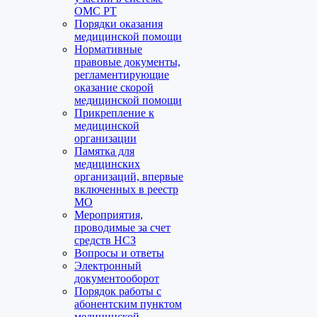
ОМС РТ
Порядки оказания
медицинской помощи
Нормативные
правовые документы,
регламентирующие
оказание скорой
медицинской помощи
Прикрепление к
медицинской
организации
Памятка для
медицинских
организаций, впервые
включенных в реестр
МО
Мероприятия,
проводимые за счет
средств НСЗ
Вопросы и ответы
Электронный
документооборот
Порядок работы с
абонентским пунктом
медицинской