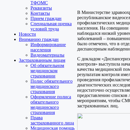
ТФОМС
Реквизиты
В Министерстве здравоох
Контакты
республиканское видеосе
Прием граждан
профилактических медици
Специальная оценка
населения. На совещании 
условий труда
наблюдался низкий урове
Новости
заболеваний – повышенног
Вниманию граждан
было отмечено, что в отд
Информирование
диспансерным наблюдение
населения
Видеоматериалы
С докладом «Диспансериз
Застрахованным лицам
контроля» выступила нач
Об обязательном
качества медицинской по
медицинском
результатам контроля им
страховании
проведения профилактиче
Полис обязательного
диагностических исследов
медицинского
недостаточно осуществля
страхования
предоставлению списков 
Оформление полиса
мероприятиям, чтобы СМ
обязательного
застрахованных лиц.
медицинского
страхования
Права
застрахованного лица
Медицинская помощь