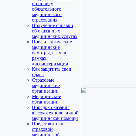
по полису
обязательного
медицинского
страхования
Получение справки
об оказанных
медицинских услугах
Профилактические
медицинские
осмотры, в т.ч. в
рамках
диспансеризации
Как защитить свои
права
Страховые
медицинские
организации
Медицинские
организации
Порядок оказания
высокотехнологичной
медицинской помощи
Представители
страховой
медицинской