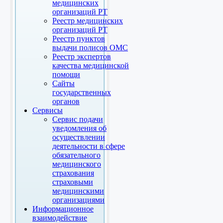
медицинских
организаций РТ
Реестр медицинских
организаций РТ
Реестр пунктов
выдачи полисов ОМС
Реестр экспертов
качества медицинской
помощи
Сайты
государственных
органов
Сервисы
Сервис подачи
уведомления об
осуществлении
деятельности в сфере
обязательного
медицинского
страхования
страховыми
медицинскими
организациями
Информационное
взаимодействие