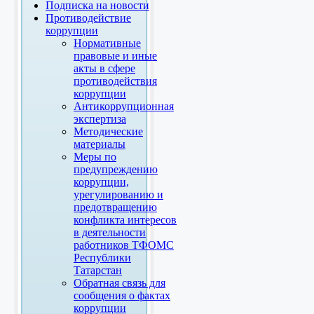
Подписка на новости
Противодействие
коррупции
Нормативные
правовые и иные
акты в сфере
противодействия
коррупции
Антикоррупционная
экспертиза
Методические
материалы
Меры по
предупреждению
коррупции,
урегулированию и
предотвращению
конфликта интересов
в деятельности
работников ТФОМС
Республики
Татарстан
Обратная связь для
сообщения о фактах
коррупции