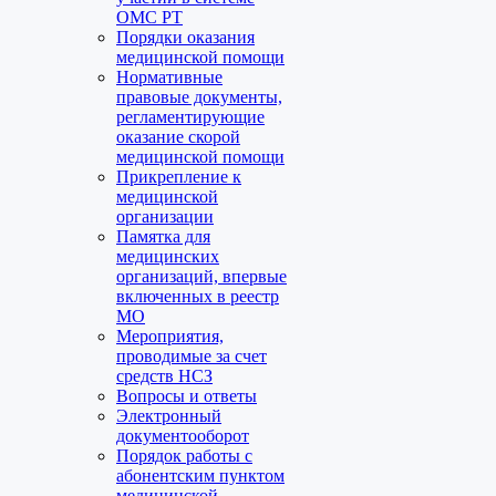
ОМС РТ
Порядки оказания
медицинской помощи
Нормативные
правовые документы,
регламентирующие
оказание скорой
медицинской помощи
Прикрепление к
медицинской
организации
Памятка для
медицинских
организаций, впервые
включенных в реестр
МО
Мероприятия,
проводимые за счет
средств НСЗ
Вопросы и ответы
Электронный
документооборот
Порядок работы с
абонентским пунктом
медицинской