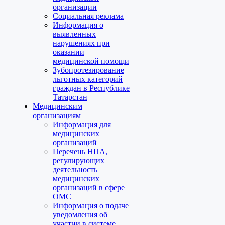
организации
Социальная реклама
Информация о
выявленных
нарушениях при
оказании
медицинской помощи
Зубопротезирование
льготных категорий
граждан в Республике
Татарстан
Медицинским
организациям
Информация для
медицинских
организаций
Перечень НПА,
регулирующих
деятельность
медицинских
организаций в сфере
ОМС
Информация о подаче
уведомления об
участии в системе