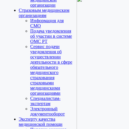
организации
Страховым медицинским
организациям
Информация для
СМО
Подача уведомления
об участии в системе
ОМС РТ
Сервис подачи
уведомления об
осуществлении
деятельности в сфере
обязательного
медицинского
страхования
страховыми
медицинскими
организациями
Специалистам-
экспертам
Электронный
документооборот
Эксперту качества
медицинской помощи