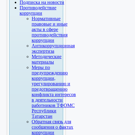
Подписка на новости
Противодействие
коррупции
Нормативные
правовые и иные
акты в сфере
противодействия
коррупции
Антикоррупционная
экспертиза
Методические
материалы
Меры по
предупреждению
коррупции,
урегулированию и
предотвращению
конфликта интересов
в деятельности
работников ТФОМС
Республики
Татарстан
Обратная связь для
сообщения о фактах
коррупции