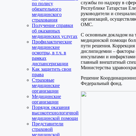
службы по надзору в сфер
по полису
Республике Татарстан Еле
обязательного
руководители и специали
медицинского
организаций, осуществляю
страхования
ОМС.
Получение справки
об оказанных
С основным докладом на 
медицинских услугах
медицинской помощи бол
Профилактические
пути решения. Коррекция
медицинские
дислипидемии – факторы 
осмотры, в т.ч. в
инсультами и инфарктами
рамках
главный внештатный спец
диспансеризации
Министерства здравоохра
Как защитить свои
права
Решение Координационног
Страховые
Федеральный фонд.
медицинские
организации
Медицинские
организации
Порядок оказания
высокотехнологичной
медицинской помощи
Представители
страховой
медицинской