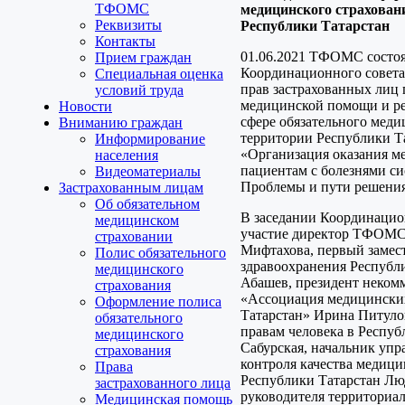
ТФОМС
медицинского страхован
Реквизиты
Республики Татарстан
Контакты
01.06.2021 ТФОМС состоя
Прием граждан
Координационного совета
Специальная оценка
прав застрахованных лиц
условий труда
медицинской помощи и ре
Новости
сфере обязательного меди
Вниманию граждан
территории Республики Та
Информирование
«Организация оказания 
населения
пациентам с болезнями с
Видеоматериалы
Проблемы и пути решения
Застрахованным лицам
Об обязательном
В заседании Координацио
медицинском
участие директор ТФОМС
страховании
Мифтахова, первый замес
Полис обязательного
здравоохранения Республ
медицинского
Абашев, президент некомм
страхования
«Ассоциация медицински
Оформление полиса
Татарстан» Ирина Питуло
обязательного
правам человека в Респуб
медицинского
Сабурская, начальник упр
страхования
контроля качества меди
Права
Республики Татарстан Лю
застрахованного лица
руководителя территориал
Медицинская помощь