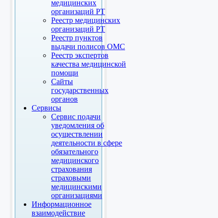
медицинских
организаций РТ
Реестр медицинских
организаций РТ
Реестр пунктов
выдачи полисов ОМС
Реестр экспертов
качества медицинской
помощи
Сайты
государственных
органов
Сервисы
Сервис подачи
уведомления об
осуществлении
деятельности в сфере
обязательного
медицинского
страхования
страховыми
медицинскими
организациями
Информационное
взаимодействие