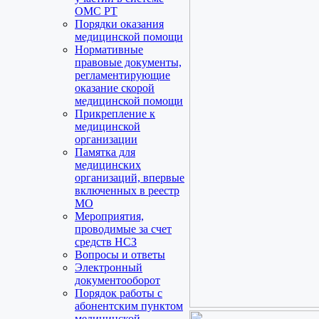
ОМС РТ
Порядки оказания
медицинской помощи
Нормативные
правовые документы,
регламентирующие
оказание скорой
медицинской помощи
Прикрепление к
медицинской
организации
Памятка для
медицинских
организаций, впервые
включенных в реестр
МО
Мероприятия,
проводимые за счет
средств НСЗ
Вопросы и ответы
Электронный
документооборот
Порядок работы с
абонентским пунктом
медицинской