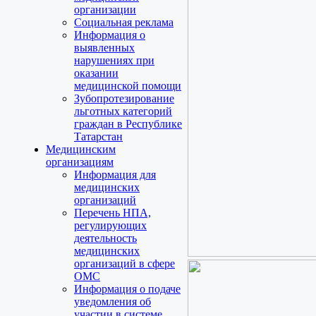
организации
Социальная реклама
Информация о
выявленных
нарушениях при
оказании
медицинской помощи
Зубопротезирование
льготных категорий
граждан в Республике
Татарстан
Медицинским
организациям
Информация для
медицинских
организаций
Перечень НПА,
регулирующих
деятельность
медицинских
организаций в сфере
ОМС
Информация о подаче
уведомления об
участии в системе