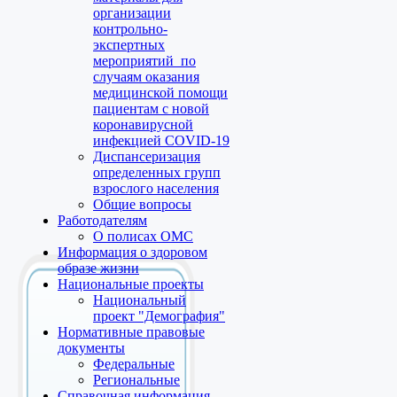
организации
контрольно-
экспертных
мероприятий по
случаям оказания
медицинской помощи
пациентам с новой
коронавирусной
инфекцией COVID-19
Диспансеризация
определенных групп
взрослого населения
Общие вопросы
Работодателям
О полисах ОМС
Информация о здоровом
образе жизни
Национальные проекты
Национальный
проект "Демография"
Нормативные правовые
документы
Федеральные
Региональные
Справочная информация