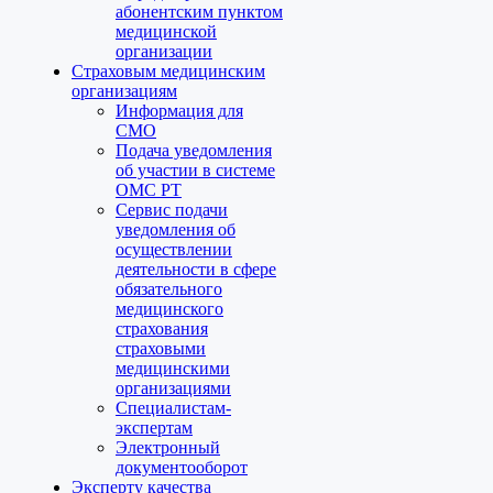
абонентским пунктом
медицинской
организации
Страховым медицинским
организациям
Информация для
СМО
Подача уведомления
об участии в системе
ОМС РТ
Сервис подачи
уведомления об
осуществлении
деятельности в сфере
обязательного
медицинского
страхования
страховыми
медицинскими
организациями
Специалистам-
экспертам
Электронный
документооборот
Эксперту качества