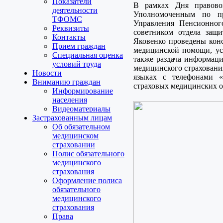
Показатели
В рамках Дня правово
деятельности
Уполномоченным по пр
ТФОМС
Управления Пенсионног
Реквизиты
советником отдела защ
Контакты
Яковенко проведены конс
Прием граждан
медицинской помощи, ус
Специальная оценка
также раздача информаци
условий труда
медицинского страхования
Новости
языках с телефонами 
Вниманию граждан
страховых медицинских о
Информирование
населения
Видеоматериалы
Застрахованным лицам
Об обязательном
медицинском
страховании
Полис обязательного
медицинского
страхования
Оформление полиса
обязательного
медицинского
страхования
Права