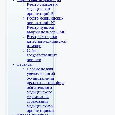
Реестр страховых
медицинских
организаций РТ
Реестр медицинских
организаций РТ
Реестр пунктов
выдачи полисов ОМС
Реестр экспертов
качества медицинской
помощи
Сайты
государственных
органов
Сервисы
Сервис подачи
уведомления об
осуществлении
деятельности в сфере
обязательного
медицинского
страхования
страховыми
медицинскими
организациями