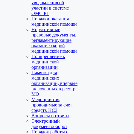
уведомления об
участии в системе
ОМС РТ
Порядки оказания
медицинской помощи
Нормативные
правовые документы,
регламентирующие
оказание скорой
медицинской помощи
Прикрепление к
медицинской
организации
Памятка для
медицинских
организаций, впервые
включенных в реестр
МО
Мероприятия,
проводимые за счет
средств НСЗ
Вопросы и ответы
Электронный
документооборот
Порядок работы с