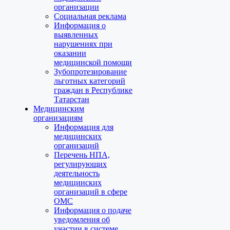
организации
Социальная реклама
Информация о
выявленных
нарушениях при
оказании
медицинской помощи
Зубопротезирование
льготных категорий
граждан в Республике
Татарстан
Медицинским
организациям
Информация для
медицинских
организаций
Перечень НПА,
регулирующих
деятельность
медицинских
организаций в сфере
ОМС
Информация о подаче
уведомления об
участии в системе