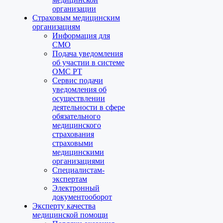
организации
Страховым медицинским
организациям
Информация для
СМО
Подача уведомления
об участии в системе
ОМС РТ
Сервис подачи
уведомления об
осуществлении
деятельности в сфере
обязательного
медицинского
страхования
страховыми
медицинскими
организациями
Специалистам-
экспертам
Электронный
документооборот
Эксперту качества
медицинской помощи