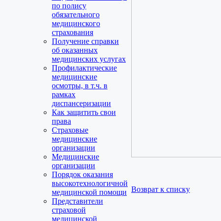
по полису
обязательного
медицинского
страхования
Получение справки
об оказанных
медицинских услугах
Профилактические
медицинские
осмотры, в т.ч. в
рамках
диспансеризации
Как защитить свои
права
Страховые
медицинские
организации
Медицинские
организации
Порядок оказания
высокотехнологичной
Возврат к списку
медицинской помощи
Представители
страховой
медицинской