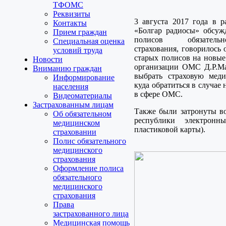
ТФОМС
Реквизиты
3 августа 2017 года в р
Контакты
«Болгар радиосы» обсуж
Прием граждан
полисов обязатель
Специальная оценка
страхования, говорилось
условий труда
старых полисов на новые
Новости
организации ОМС Д.Р.Ма
Вниманию граждан
выбрать страховую мед
Информирование
куда обратиться в случае
населения
в сфере ОМС.
Видеоматериалы
Застрахованным лицам
Также были затронуты в
Об обязательном
республики электрон
медицинском
пластиковой карты).
страховании
Полис обязательного
медицинского
страхования
Оформление полиса
обязательного
медицинского
страхования
Права
застрахованного лица
Медицинская помощь