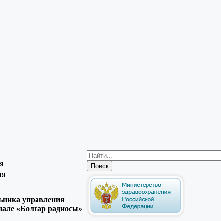
я
ия
ьника управления
нале «Болгар радиосы»