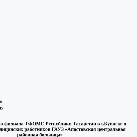
я
ия
ов филиала ТФОМС Республики Татарстан в г.Буинске в
дицинских работников ГАУЗ «Апастовская центральная
районная больница»