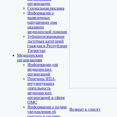
организации
Социальная реклама
Информация о
выявленных
нарушениях при
оказании
медицинской помощи
Зубопротезирование
льготных категорий
граждан в Республике
Татарстан
Медицинским
организациям
Информация для
медицинских
организаций
Перечень НПА,
регулирующих
деятельность
медицинских
организаций в сфере
ОМС
Информация о подаче
Возврат к списку
уведомления об
участии в системе