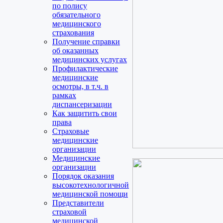
по полису
обязательного
медицинского
страхования
Получение справки
об оказанных
медицинских услугах
Профилактические
медицинские
осмотры, в т.ч. в
рамках
диспансеризации
Как защитить свои
права
Страховые
медицинские
организации
Медицинские
организации
Порядок оказания
высокотехнологичной
медицинской помощи
Представители
страховой
медицинской