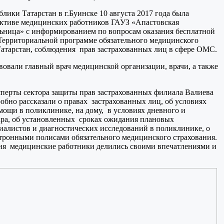
ки Татарстан в г.Буинске 10 августа 2017 года была
лективе медицинских работников ГАУЗ «Апастовская
льница» с информированием по вопросам оказания бесплатной
ерриториальной программе обязательного медицинского
Татарстан, соблюдения прав застрахованных лиц в сфере ОМС.
овали главный врач медицинской организации, врачи, а также
перты сектора защиты прав застрахованных филиала Валиева
робно рассказали о правах застрахованных лиц, об условиях
ощи в поликлинике, на дому, в условиях дневного и
ара, об установленных сроках ожидания плановых
иалистов и диагностических исследований в поликлинике, о
ктронными полисами обязательного медицинского страхования.
я медицинские работники делились своими впечатлениями и