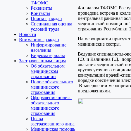
ТФОМС
Филиалом ТФОМС Республи
Реквизиты
проведена встреча в кол
Контакты
центральная районная бо
Прием граждан
медицинской помощи по Т
Специальная оценка
страхования Республики 
условий труда
Новости
На мероприятии присутств
Вниманию граждан
медицинские сестры.
Информирование
населения
Ведущие специалисты-экс
Видеоматериалы
Г.Э. и Калинина Г.Д. под
Застрахованным лицам
оказания медицинской пом
Об обязательном
круглосуточного стацион
медицинском
консультаций врачей-спец
страховании
порядке обеспечения эле
Полис обязательного
В завершении мероприяти
медицинского
предложениями.
страхования
Оформление полиса
обязательного
медицинского
страхования
Права
застрахованного лица
Медицинская помощь