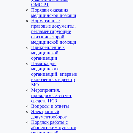
ОМС РТ
Порядки оказания
медицинской помощи
Нормативные
правовые документы,
регламентирующие
оказание скорой
медицинской помощи
Прикрепление к
медицинской
организации
Памятка для
медицинских
организаций, впервые
включенных в реестр
МО
Мероприятия,
проводимые за счет
средств НСЗ
Вопросы и ответы
Электронный
документооборот
Порядок работы с
абонентским пунктом
медицинской