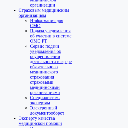
организации
Страховым медицинским
организациям
Информация для
СМО
Подача уведомления
об участии в системе
ОМС РТ
Сервис подачи
уведомления об
осуществлении
деятельности в сфере
обязательного
медицинского
страхования
страховыми
медицинскими
организациями
Специалистам-
экспертам
Электронный
документооборот
Эксперту качества
медицинской помощи