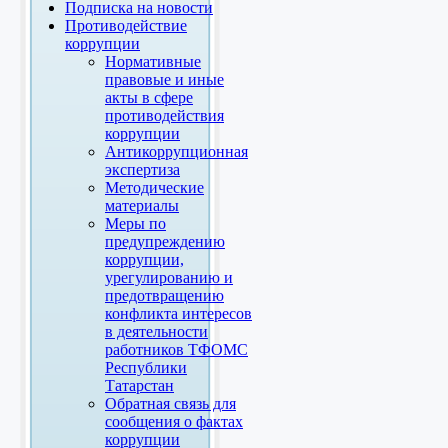
Подписка на новости
Противодействие
коррупции
Нормативные
правовые и иные
акты в сфере
противодействия
коррупции
Антикоррупционная
экспертиза
Методические
материалы
Меры по
предупреждению
коррупции,
урегулированию и
предотвращению
конфликта интересов
в деятельности
работников ТФОМС
Республики
Татарстан
Обратная связь для
сообщения о фактах
коррупции