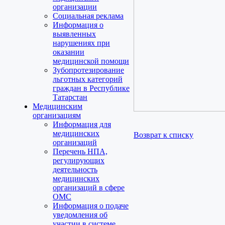
организации
Социальная реклама
Информация о
выявленных
нарушениях при
оказании
медицинской помощи
Зубопротезирование
льготных категорий
граждан в Республике
Татарстан
Медицинским
организациям
Информация для
медицинских
Возврат к списку
организаций
Перечень НПА,
регулирующих
деятельность
медицинских
организаций в сфере
ОМС
Информация о подаче
уведомления об
участии в системе