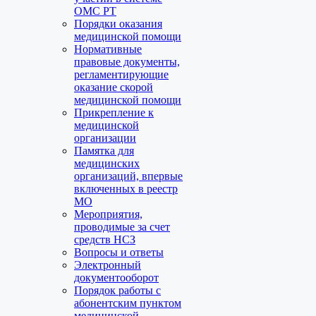
ОМС РТ
Порядки оказания
медицинской помощи
Нормативные
правовые документы,
регламентирующие
оказание скорой
медицинской помощи
Прикрепление к
медицинской
организации
Памятка для
медицинских
организаций, впервые
включенных в реестр
МО
Мероприятия,
проводимые за счет
средств НСЗ
Вопросы и ответы
Электронный
документооборот
Порядок работы с
абонентским пунктом
медицинской