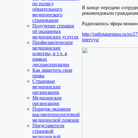
по полису
В конце передачи сотруд
обязательного
рекомендовали гражданам
медицинского
страхования
Радиозапись эфира можно 
Получение справки
об оказанных
http://radiotatarstana.ru/ru/
медицинских услугах
intervyu/
Профилактические
медицинские
осмотры, в т.ч. в
рамках
диспансеризации
Как защитить свои
права
Страховые
медицинские
организации
Медицинские
организации
Порядок оказания
высокотехнологичной
медицинской помощи
Представители
страховой
медицинской