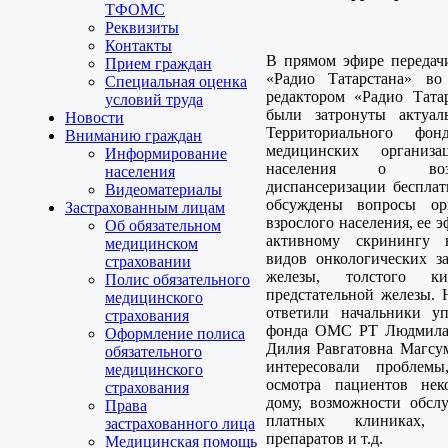
ТФОМС
Реквизиты
Контакты
В прямом эфире передач
Прием граждан
«Радио Татарстана» во
Специальная оценка
редактором «Радио Тата
условий труда
были затронуты актуал
Новости
Территориального ф
Вниманию граждан
медицинских организ
Информирование
населения о возм
населения
диспансеризации беспла
Видеоматериалы
обсуждены вопросы орг
Застрахованным лицам
взрослого населения, ее 
Об обязательном
активному скринингу н
медицинском
видов онкологических з
страховании
железы, толстого к
Полис обязательного
предстательной железы. 
медицинского
ответили начальники уп
страхования
фонда ОМС РТ Людмила 
Оформление полиса
Дилия Равгатовна Магсум
обязательного
интересовали проблемы
медицинского
осмотра пациентов нек
страхования
дому, возможности обс
Права
платных клиниках, 
застрахованного лица
препаратов и т.д.
Медицинская помощь