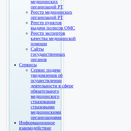
медицинских
организаций РТ
Реестр медицинских
организаций РТ
Реестр пунктов
выдачи полисов ОМС
Реестр экспертов
качества медицинской
помощи
Сайты
государственных
органов
Сервисы
Сервис подачи
уведомления об
осуществлении
деятельности в сфере
обязательного
медицинского
страхования
страховыми
медицинскими
организациями
Информационное
взаимодействие