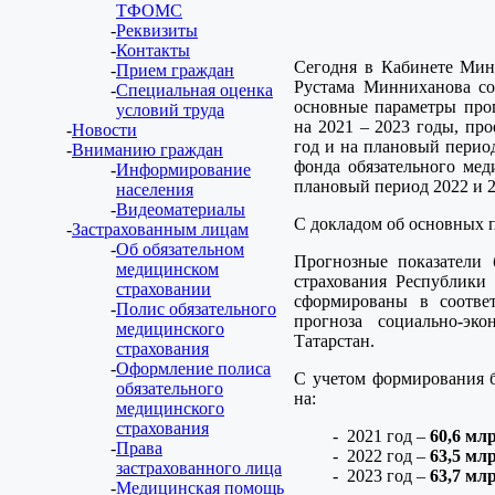
ТФОМС
Реквизиты
Контакты
Сегодня в Кабинете Мин
Прием граждан
Рустама Минниханова сос
Специальная оценка
основные параметры прог
условий труда
на 2021 – 2023 годы, пр
Новости
год и на плановый период
Вниманию граждан
фонда обязательного мед
Информирование
плановый период 2022 и 2
населения
Видеоматериалы
С докладом об основных 
Застрахованным лицам
Об обязательном
Прогнозные показатели 
медицинском
страхования Республики
страховании
сформированы в соотве
Полис обязательного
прогноза социально-эк
медицинского
Татарстан.
страхования
Оформление полиса
С учетом формирования б
обязательного
на:
медицинского
страхования
2021 год –
60,6 мл
Права
2022 год –
63,5 мл
застрахованного лица
2023 год –
63,7 мл
Медицинская помощь