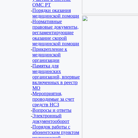
ОМС РТ
Порядки оказания
медицинской помощи
Нормативные
правовые документы,
регламентирующие
оказание скорой
медицинской помощи
Прикрепление к
медицинской
организации
Памятка для
медицинских
организаций, впервые
включенных в реестр
МО
Мероприятия,
проводимые за счет
средств НСЗ
Вопросы и ответы
Электронный
документооборот
Порядок работы с
абонентским пунктом
медицинской