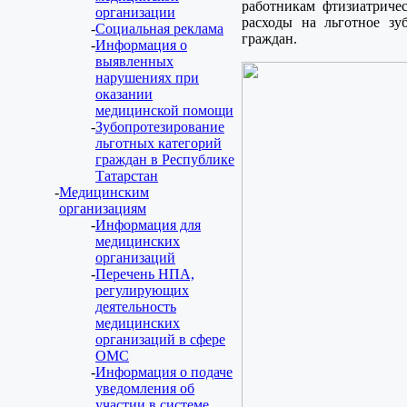
работникам фтизиатриче
организации
расходы на льготное зу
Социальная реклама
граждан.
Информация о
выявленных
нарушениях при
оказании
медицинской помощи
Зубопротезирование
льготных категорий
граждан в Республике
Татарстан
Медицинским
организациям
Информация для
медицинских
организаций
Перечень НПА,
регулирующих
деятельность
медицинских
организаций в сфере
ОМС
Информация о подаче
уведомления об
участии в системе