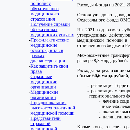
по полису
Расходы Фонда на 2021, 2
обязательного
медицинского
Основную долю доходно
страхования
Федерального фонда ОМС
Получение справки
об оказанных
На 2021 год размер суб
медицинских услугах
утвержденных действующ
Профилактические
медицинской помощи в о
медицинские
отчисления из бюджета Р
осмотры, в т.ч. в
Межбюджетные трансферты
рамках
размере 8,3 млрд. рублей.
диспансеризации
Как защитить свои
Расходы на реализацию м
права
объеме
60,6 млрд.рублей
Страховые
медицинские
реализация Террит
организации
реализация меропри
Медицинские
территориального ф
организации
лечение социа
Порядок оказания
иные заболева
высокотехнологичной
оказание выс
медицинской помощи
паллиативная
Представители
страховой
Кроме того, за счет с
медицинской