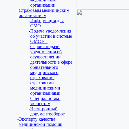
организации
Страховым медицинским
организациям
Информация для
СМО
Подача уведомления
об участии в системе
ОМС РТ
Сервис подачи
уведомления об
осуществлении
деятельности в сфере
обязательного
медицинского
страхования
страховыми
медицинскими
организациями
Специалистам-
экспертам
Электронный
документооборот
Эксперту качества
медицинской помощи