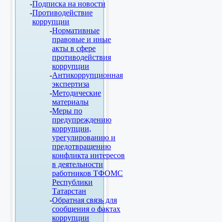
Подписка на новости
Противодействие
коррупции
Нормативные
правовые и иные
акты в сфере
противодействия
коррупции
Антикоррупционная
экспертиза
Методические
материалы
Меры по
предупреждению
коррупции,
урегулированию и
предотвращению
конфликта интересов
в деятельности
работников ТФОМС
Республики
Татарстан
Обратная связь для
сообщения о фактах
коррупции