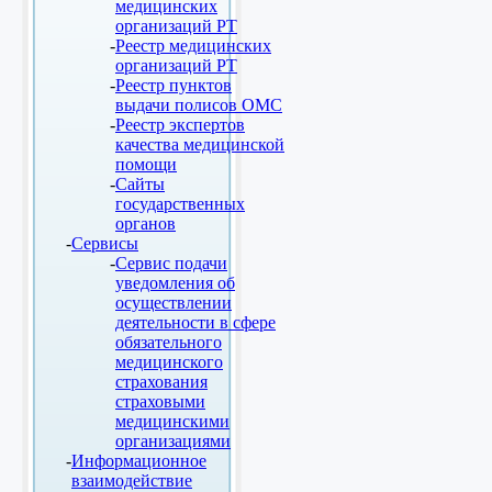
медицинских
организаций РТ
Реестр медицинских
организаций РТ
Реестр пунктов
выдачи полисов ОМС
Реестр экспертов
качества медицинской
помощи
Сайты
государственных
органов
Сервисы
Сервис подачи
уведомления об
осуществлении
деятельности в сфере
обязательного
медицинского
страхования
страховыми
медицинскими
организациями
Информационное
взаимодействие