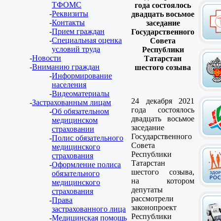
ТФОМС
года состоялось
Реквизиты
двадцать восьмое
Контакты
заседание
Прием граждан
Государственного
Специальная оценка
Совета
условий труда
Республики
Новости
Татарстан
Вниманию граждан
шестого созыва
Информирование
населения
Видеоматериалы
24 декабря 2021
Застрахованным лицам
года состоялось
Об обязательном
двадцать восьмое
медицинском
заседание
страховании
Государственного
Полис обязательного
Совета
медицинского
Республики
страхования
Татарстан
Оформление полиса
шестого созыва,
обязательного
на котором
медицинского
депутаты
страхования
рассмотрели
Права
законопроект
застрахованного лица
Республики
Медицинская помощь