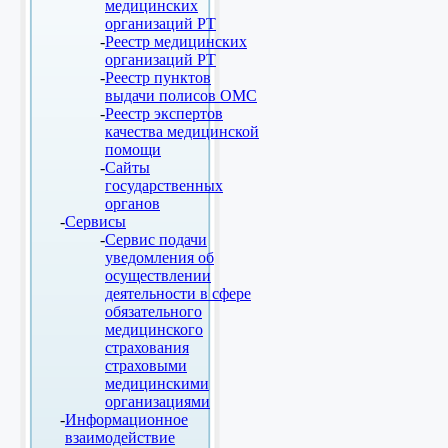
медицинских
организаций РТ
Реестр медицинских
организаций РТ
Реестр пунктов
выдачи полисов ОМС
Реестр экспертов
качества медицинской
помощи
Сайты
государственных
органов
Сервисы
Сервис подачи
уведомления об
осуществлении
деятельности в сфере
обязательного
медицинского
страхования
страховыми
медицинскими
организациями
Информационное
взаимодействие