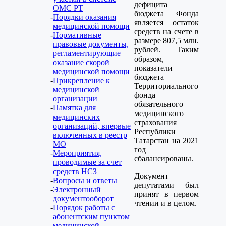
дефицита
ОМС РТ
бюджета Фонда
Порядки оказания
является остаток
медицинской помощи
средств на счете в
Нормативные
размере 807,5 млн.
правовые документы,
рублей. Таким
регламентирующие
образом,
оказание скорой
показатели
медицинской помощи
бюджета
Прикрепление к
Территориального
медицинской
фонда
организации
обязательного
Памятка для
медицинского
медицинских
страхования
организаций, впервые
Республики
включенных в реестр
Татарстан на 2021
МО
год
Мероприятия,
сбалансированы.
проводимые за счет
средств НСЗ
Документ
Вопросы и ответы
депутатами был
Электронный
принят в первом
документооборот
чтении и в целом.
Порядок работы с
абонентским пунктом
медицинской