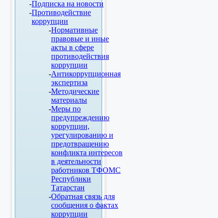
Подписка на новости
Противодействие
коррупции
Нормативные
правовые и иные
акты в сфере
противодействия
коррупции
Антикоррупционная
экспертиза
Методические
материалы
Меры по
предупреждению
коррупции,
урегулированию и
предотвращению
конфликта интересов
в деятельности
работников ТФОМС
Республики
Татарстан
Обратная связь для
сообщения о фактах
коррупции