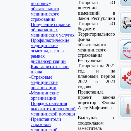
Татарстан «О
по полису
внесении
обязательного
изменений в
медицинского
Закон Республики
страхования
Татарстан «О
Получение справки
бюджете
об оказанных
Территориального
медицинских услугах
фонда
Профилактические
обязательного
медицинские
медицинского
осмотры, в т.ч. в
страхования
рамках
Республики
диспансеризации
Татарстан на 2021
Как защитить свои
год и на
права
плановый период
Страховые
2022 и 2023
медицинские
годов».
организации
Представила
Медицинские
проект закона
организации
директор Фонда
Порядок оказания
Алсу Мифтахова.
высокотехнологичной
медицинской помощи
Выступая с
Представители
соодокладом
страховой
заместитель
медицинской