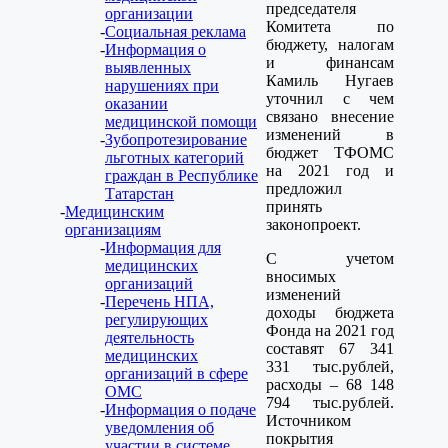
председателя
организации
Комитета по
Социальная реклама
бюджету, налогам
Информация о
и финансам
выявленных
Камиль Нугаев
нарушениях при
уточнил с чем
оказании
связано внесение
медицинской помощи
изменений в
Зубопротезирование
бюджет ТФОМС
льготных категорий
на 2021 год и
граждан в Республике
предложил
Татарстан
принять
Медицинским
законопроект.
организациям
Информация для
С учетом
медицинских
вносимых
организаций
изменений
Перечень НПА,
доходы бюджета
регулирующих
Фонда на 2021 год
деятельность
составят 67 341
медицинских
331 тыс.рублей,
организаций в сфере
расходы – 68 148
ОМС
794 тыс.рублей.
Информация о подаче
Источником
уведомления об
покрытия
участии в системе