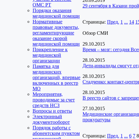
26.09.2019
ОМС РТ
29 сентября в Казани про
Порядки оказания
медицинской помощи
Нормативные
Страницы:
Пред.
1
...
14
1
правовые документы,
регламентирующие
Обзор СМИ
оказание скорой
медицинской помощи
29.10.2015
Прикрепление к
Время – мозг: сегодня Вс
медицинской
28.10.2015
организации
Дети-инвалиды смогут от
Памятка для
медицинских
28.10.2015
организаций, впервые
Стадченко: контакт-цент
включенных в реестр
МО
28.10.2015
Мероприятия,
В реестр сайтов с запрещ
проводимые за счет
средств НСЗ
27.10.2015
Вопросы и ответы
Медицинские организации
Электронный
прокуратуры
документооборот
Порядок работы с
абонентским пунктом
Страницы:
Пред.
1
...
6
7
8
медицинской