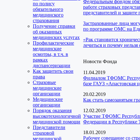
Федеральным фондом обяз
по полису
работе страховых предста
обязательного
представителей и защите 
медицинского
страхования
Застрахованные лица мог
Получение справки
по программе ОМС на Еди
об оказанных
медицинских услугах
«Рак становится хроничес
Профилактические
лечиться и почему нельзя 
медицинские
осмотры, в т.ч. в
рамках
Новости Фонда
диспансеризации
Как защитить свои
11.04.2019
права
Филиалом ТФОМС Республи
Страховые
базе ГАУЗ «Апастовская 
медицинские
организации
20.02.2019
Медицинские
Как стать самозанятым г
организации
Порядок оказания
12.02.2019
высокотехнологичной
Участие ТФОМС Республик
медицинской помощи
Федерации в Республике 
Представители
18.01.2019
страховой
Рабочее совещание со ст
медицинской