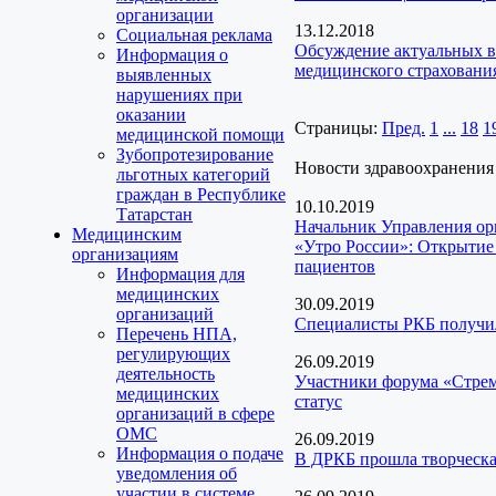
организации
13.12.2018
Социальная реклама
Обсуждение актуальных в
Информация о
медицинского страхования
выявленных
нарушениях при
оказании
Страницы:
Пред.
1
...
18
1
медицинской помощи
Зубопротезирование
Новости здравоохранения
льготных категорий
граждан в Республике
10.10.2019
Татарстан
Начальник Управления ор
Медицинским
«Утро России»: Открытие
организациям
пациентов
Информация для
медицинских
30.09.2019
организаций
Специалисты РКБ получил
Перечень НПА,
регулирующих
26.09.2019
деятельность
Участники форума «Стремл
медицинских
статус
организаций в сфере
ОМС
26.09.2019
Информация о подаче
В ДРКБ прошла творческ
уведомления об
участии в системе