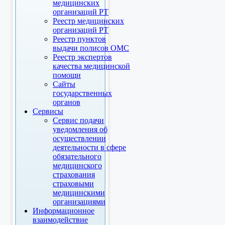
медицинских
организаций РТ
Реестр медицинских
организаций РТ
Реестр пунктов
выдачи полисов ОМС
Реестр экспертов
качества медицинской
помощи
Сайты
государственных
органов
Сервисы
Сервис подачи
уведомления об
осуществлении
деятельности в сфере
обязательного
медицинского
страхования
страховыми
медицинскими
организациями
Информационное
взаимодействие