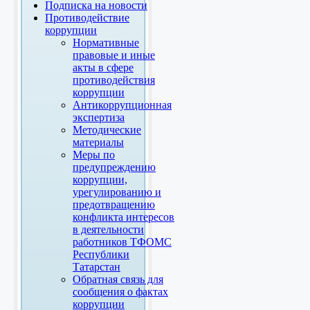
Подписка на новости
Противодействие
коррупции
Нормативные
правовые и иные
акты в сфере
противодействия
коррупции
Антикоррупционная
экспертиза
Методические
материалы
Меры по
предупреждению
коррупции,
урегулированию и
предотвращению
конфликта интересов
в деятельности
работников ТФОМС
Республики
Татарстан
Обратная связь для
сообщения о фактах
коррупции