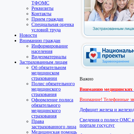
ТФОМС
Реквизиты
Контакты
Прием граждан
Специальная оценка
условий труда
Новости
Вниманию граждан
Информирование
населения
Видеоматериалы
Застрахованным лицам
Об обязательном
медицинском
страховании
Важно
Полис обязательного
медицинского
Вниманию медицинских о
страхования
Внимание! Телефонные з
Оформление полиса
обязательного
Дефицит железа и железо
медицинского
страхования
Сведения о полисе ОМС и
Права
портале госуслуг
застрахованного лица
Медицинская помощь