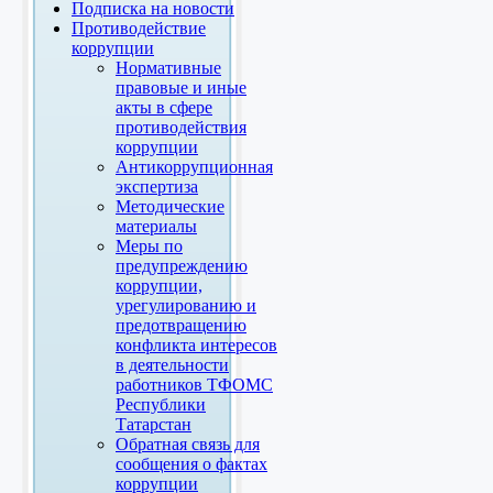
Подписка на новости
Противодействие
коррупции
Нормативные
правовые и иные
акты в сфере
противодействия
коррупции
Антикоррупционная
экспертиза
Методические
материалы
Меры по
предупреждению
коррупции,
урегулированию и
предотвращению
конфликта интересов
в деятельности
работников ТФОМС
Республики
Татарстан
Обратная связь для
сообщения о фактах
коррупции