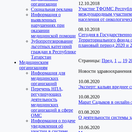
12.10.2018
организации
Участие ТФОМС Республик
Социальная реклама
международным участием 
Информация о
населения от онкологичес
выявленных
нарушениях при
08.10.2018
оказании
Сегодня в Государственн
медицинской помощи
Территориального фонда о
Зубопротезирование
плановый период 2020 и 2
льготных категорий
граждан в Республике
Татарстан
Страницы:
Пред.
1
...
19
2
Медицинским
организациям
Новости здравоохранения
Информация для
медицинских
10.08.2020
организаций
Эксперт: кальян вреднее 
Перечень НПА,
регулирующих
10.08.2020
деятельность
Марат Садыков в онлайн-
медицинских
организаций в сфере
03.08.2020
ОМС
О деятельности системы з
Информация о подаче
уведомления об
10.06.2020
участии в системе