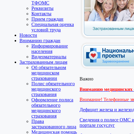
ТФОМС
Реквизиты
Контакты
Прием граждан
Специальная оценка
условий труда
Новости
Вниманию граждан
Информирование
населения
Видеоматериалы
Застрахованным лицам
Об обязательном
медицинском
страховании
Важно
Полис обязательного
медицинского
Вниманию медицинских о
страхования
Внимание! Телефонные з
Оформление полиса
обязательного
Дефицит железа и железо
медицинского
страхования
Сведения о полисе ОМС и
Права
портале госуслуг
застрахованного лица
Медицинская помощь