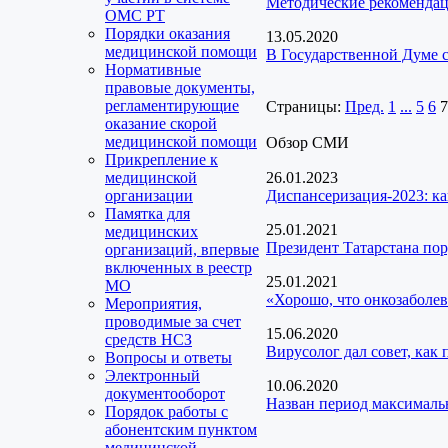
Методические рекомендац
ОМС РТ
Порядки оказания
13.05.2020
медицинской помощи
В Государственной Думе 
Нормативные
правовые документы,
регламентирующие
Страницы:
Пред.
1
...
5
6
7
оказание скорой
медицинской помощи
Обзор СМИ
Прикрепление к
медицинской
26.01.2023
организации
Диспансеризация-2023: ка
Памятка для
25.01.2021
медицинских
Президент Татарстана пор
организаций, впервые
включенных в реестр
25.01.2021
МО
«Хорошо, что онкозаболев
Мероприятия,
проводимые за счет
15.06.2020
средств НСЗ
Вирусолог дал совет, как
Вопросы и ответы
Электронный
10.06.2020
документооборот
Назван период максималь
Порядок работы с
абонентским пунктом
медицинской