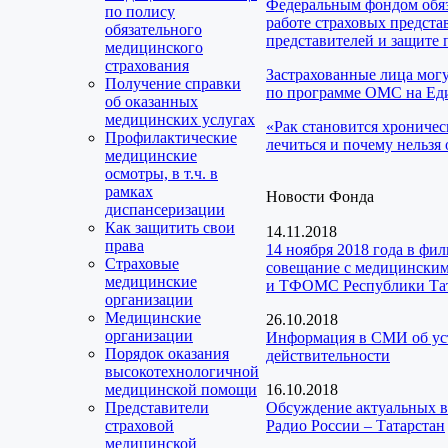
Федеральным фондом обяз
по полису
работе страховых предста
обязательного
представителей и защите 
медицинского
страхования
Застрахованные лица мог
Получение справки
по программе ОМС на Еди
об оказанных
медицинских услугах
«Рак становится хроничес
Профилактические
лечиться и почему нельзя 
медицинские
осмотры, в т.ч. в
рамках
Новости Фонда
диспансеризации
Как защитить свои
14.11.2018
права
14 ноября 2018 года в фи
Страховые
совещание с медицинским
медицинские
и ТФОМС Республики Та
организации
Медицинские
26.10.2018
организации
Информация в СМИ об уста
Порядок оказания
действительности
высокотехнологичной
медицинской помощи
16.10.2018
Представители
Обсуждение актуальных в
страховой
Радио России – Татарстан
медицинской