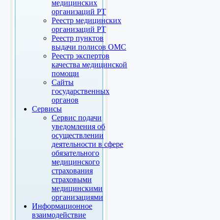
медицинских
организаций РТ
Реестр медицинских
организаций РТ
Реестр пунктов
выдачи полисов ОМС
Реестр экспертов
качества медицинской
помощи
Сайты
государственных
органов
Сервисы
Сервис подачи
уведомления об
осуществлении
деятельности в сфере
обязательного
медицинского
страхования
страховыми
медицинскими
организациями
Информационное
взаимодействие