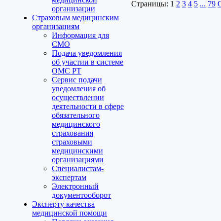
Страницы:
1
2
3
4
5
...
79
организации
Страховым медицинским
организациям
Информация для
СМО
Подача уведомления
об участии в системе
ОМС РТ
Сервис подачи
уведомления об
осуществлении
деятельности в сфере
обязательного
медицинского
страхования
страховыми
медицинскими
организациями
Специалистам-
экспертам
Электронный
документооборот
Эксперту качества
медицинской помощи