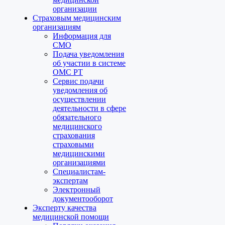
организации
Страховым медицинским
организациям
Информация для
СМО
Подача уведомления
об участии в системе
ОМС РТ
Сервис подачи
уведомления об
осуществлении
деятельности в сфере
обязательного
медицинского
страхования
страховыми
медицинскими
организациями
Специалистам-
экспертам
Электронный
документооборот
Эксперту качества
медицинской помощи