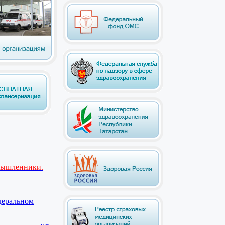
мышленники.
деральном