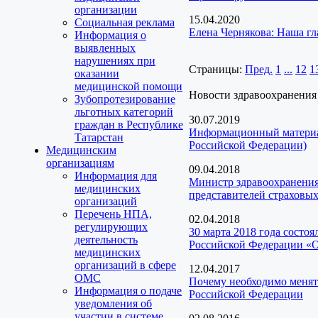
организации
15.04.2020
Социальная реклама
Елена Чернякова: Наша гл
Информация о
выявленных
нарушениях при
Страницы:
Пред.
1
...
12
1
оказании
медицинской помощи
Новости здравоохранения
Зубопротезирование
льготных категорий
30.07.2019
граждан в Республике
Информационный материал
Татарстан
Российской Федерации)
Медицинским
организациям
09.04.2018
Информация для
Министр здравоохранения
медицинских
представителей страховы
организаций
Перечень НПА,
02.04.2018
регулирующих
30 марта 2018 года состо
деятельность
Российской Федерации «Об
медицинских
организаций в сфере
12.04.2017
ОМС
Почему необходимо менять
Информация о подаче
Российской Федерации
уведомления об
участии в системе