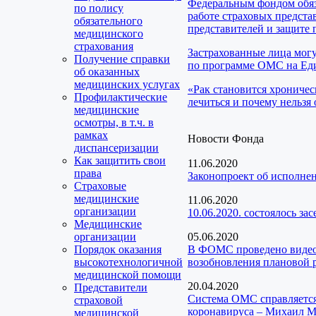
Федеральным фондом обяз
по полису
работе страховых предста
обязательного
представителей и защите 
медицинского
страхования
Застрахованные лица мог
Получение справки
по программе ОМС на Еди
об оказанных
медицинских услугах
«Рак становится хроничес
Профилактические
лечиться и почему нельзя 
медицинские
осмотры, в т.ч. в
рамках
Новости Фонда
диспансеризации
Как защитить свои
11.06.2020
права
Законопроект об исполне
Страховые
медицинские
11.06.2020
организации
10.06.2020. состоялось з
Медицинские
организации
05.06.2020
Порядок оказания
В ФОМС проведено видео
высокотехнологичной
возобновления плановой 
медицинской помощи
20.04.2020
Представители
Система ОМС справляется
страховой
коронавируса – Михаил 
медицинской