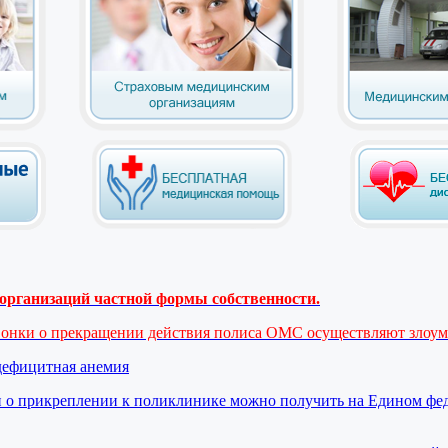
рганизаций частной формы собственности.
вонки о прекращении действия полиса ОМС осуществляют злоу
дефицитная анемия
 о прикреплении к поликлинике можно получить на Едином фе