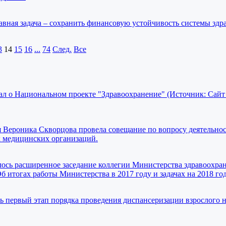
авная задача – сохранить финансовую устойчивость системы здр
3
14
15
16
...
74
След.
Все
 о Национальном проекте "Здравоохранение" (Источник: Сайт
 Вероника Скворцова провела совещание по вопросу деятельнос
х медицинских организаций.
ялось расширенное заседание коллегии Министерства здравоохра
 итогах работы Министерства в 2017 году и задачах на 2018 год
 первый этап порядка проведения диспансеризации взрослого н