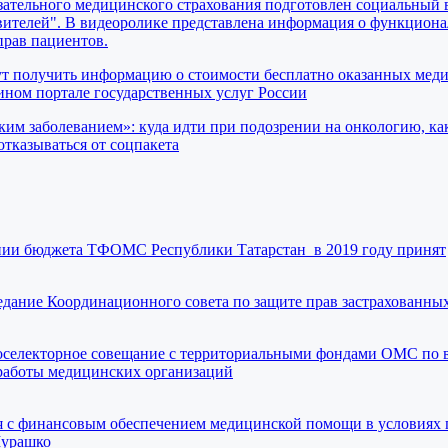
ательного медицинского страхования подготовлен социальный 
вителей". В видеоролике представлена информация о функциона
прав пациентов.
ут получить информацию о стоимости бесплатно оказанных мед
ном портале государственных услуг России
ким заболеванием»: куда идти при подозрении на онкологию, ка
отказываться от соцпакета
нии бюджета ТФОМС Республики Татарстан в 2019 году принят
аседание Координационного совета по защите прав застрахованны
селекторное совещание с территориальными фондами ОМС по 
работы медицинских организаций
 с финансовым обеспечением медицинской помощи в условиях
Мурашко