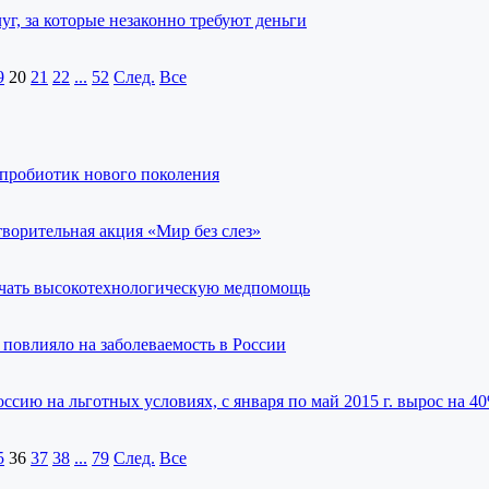
уг, за которые незаконно требуют деньги
9
20
21
22
...
52
След.
Все
пробиотик нового поколения
творительная акция «Мир без слез»
учать высокотехнологическую медпомощь
повлияло на заболеваемость в России
ссию на льготных условиях, с января по май 2015 г. вырос на 4
5
36
37
38
...
79
След.
Все