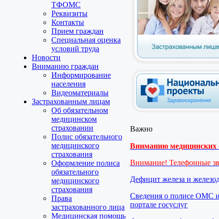
ТФОМС
Реквизиты
Контакты
Прием граждан
Специальная оценка
условий труда
Новости
Вниманию граждан
Информирование
населения
Видеоматериалы
Застрахованным лицам
Об обязательном
медицинском
страховании
Важно
Полис обязательного
медицинского
Вниманию медицинских о
страхования
Внимание! Телефонные з
Оформление полиса
обязательного
Дефицит железа и железо
медицинского
страхования
Сведения о полисе ОМС и
Права
портале госуслуг
застрахованного лица
Медицинская помощь