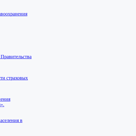
авоохранения
 Правительства
ти страховых
нения
».
аселения в