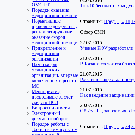
02.08.2016
ОМС РТ
Топ-10 бесплатных медусл
Порядки оказания
медицинской помощи
Нормативные
Страницы:
Пред.
1
...
18
1
правовые документы,
регламентирующие
Обзор СМИ
оказание скорой
медицинской помощи
22.07.2015
Прикрепление к
Ученые КФУ разработали 
медицинской
21.07.2015
организации
В Казани состоится благо
Памятка для
медицинских
21.07.2015
организаций, впервые
Россияне чаще стали пол
включенных в реестр
МО
21.07.2015
Мероприятия,
Как введение вакцинации 
проводимые за счет
средств НСЗ
20.07.2015
Вопросы и ответы
Объём ЛП, завозимых в Ро
Электронный
документооборот
Порядок работы с
Страницы:
Пред.
1
...
34
3
абонентским пунктом
медицинской