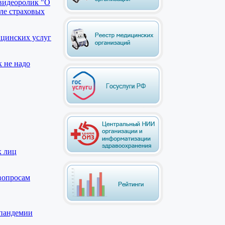
видеоролик "О
ле страховых
ицинских услуг
к не надо
х лиц
вопросам
 пандемии