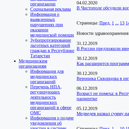
04.02.2020
организации
В Чистополе обсудили во
Социальная реклама
Информация о
выявленных
Страницы:
Пред.
1
...
13
1
нарушениях при
оказании
Новости здравоохранения
медицинской помощи
Зубопротезирование
31.12.2019
льготных категорий
В России предложили вве
граждан в Республике
Татарстан
30.12.2019
Медицинским
Как расширится программ
организациям
Информация для
30.12.2019
медицинских
Вероника Скворцова в инт
организаций
Перечень НПА,
06.12.2019
регулирующих
Возраст не помеха: в Ре
деятельность
пациентке
медицинских
организаций в сфере
05.12.2019
ОМС
Медведев назвал сумму н
Информация о подаче
уведомления об
участии в системе
Страницы:
Пред.
1
...
10
1