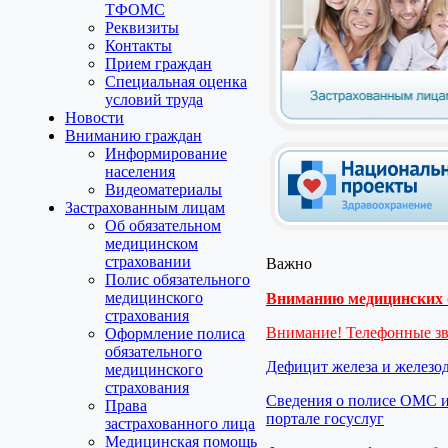
ТФОМС
Реквизиты
Контакты
Прием граждан
Специальная оценка
условий труда
Новости
Вниманию граждан
Информирование
населения
Видеоматериалы
Застрахованным лицам
Об обязательном
медицинском
страховании
Важно
Полис обязательного
медицинского
Вниманию медицинских о
страхования
Внимание! Телефонные з
Оформление полиса
обязательного
Дефицит железа и железо
медицинского
страхования
Сведения о полисе ОМС и
Права
портале госуслуг
застрахованного лица
Медицинская помощь