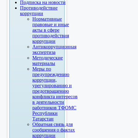
Подписка на новости
Противодействие
коррупции
Нормативные
правовые и иные
акты в сфере
противодействия
коррупции
Антикоррупционная
экспертиза
Методические
материалы
Меры по
предупреждению
коррупции,
урегулированию и
предотвращению
конфликта интересов
в деятельности
работников ТФОМС
Республики
Татарстан
Обратная связь для
сообщения о фактах
коррупции