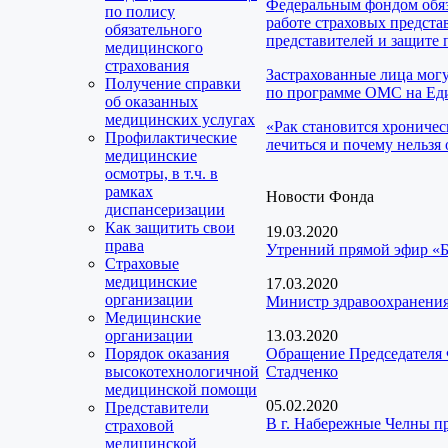
Федеральным фондом обяз
по полису
работе страховых предста
обязательного
представителей и защите 
медицинского
страхования
Застрахованные лица мог
Получение справки
по программе ОМС на Еди
об оказанных
медицинских услугах
«Рак становится хроничес
Профилактические
лечиться и почему нельзя 
медицинские
осмотры, в т.ч. в
рамках
Новости Фонда
диспансеризации
Как защитить свои
19.03.2020
права
Утренний прямой эфир «Б
Страховые
медицинские
17.03.2020
организации
Министр здравоохранения
Медицинские
организации
13.03.2020
Порядок оказания
Обращение Председателя 
высокотехнологичной
Стадченко
медицинской помощи
05.02.2020
Представители
В г. Набережные Челны п
страховой
медицинской