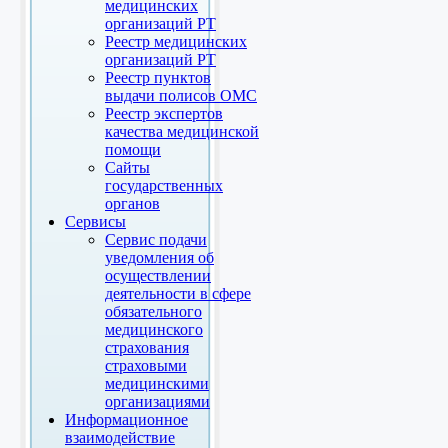
медицинских
организаций РТ
Реестр медицинских
организаций РТ
Реестр пунктов
выдачи полисов ОМС
Реестр экспертов
качества медицинской
помощи
Сайты
государственных
органов
Сервисы
Сервис подачи
уведомления об
осуществлении
деятельности в сфере
обязательного
медицинского
страхования
страховыми
медицинскими
организациями
Информационное
взаимодействие