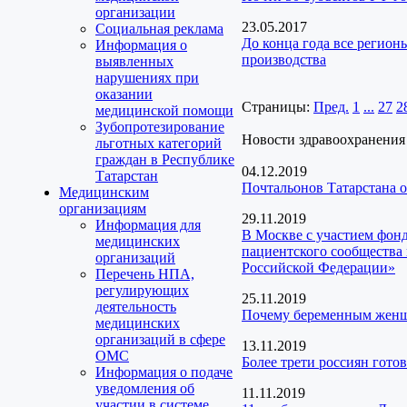
организации
23.05.2017
Социальная реклама
До конца года все регион
Информация о
производства
выявленных
нарушениях при
оказании
Страницы:
Пред.
1
...
27
2
медицинской помощи
Зубопротезирование
Новости здравоохранения
льготных категорий
граждан в Республике
04.12.2019
Татарстан
Почтальонов Татарстана 
Медицинским
организациям
29.11.2019
Информация для
В Москве с участием фон
медицинских
пациентского сообщества 
организаций
Российской Федерации»
Перечень НПА,
регулирующих
25.11.2019
деятельность
Почему беременным женщи
медицинских
организаций в сфере
13.11.2019
ОМС
Более трети россиян гото
Информация о подаче
уведомления об
11.11.2019
участии в системе