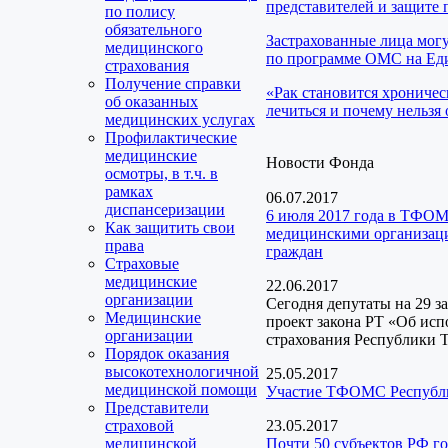
представителей и защите 
по полису
обязательного
Застрахованные лица мог
медицинского
по программе ОМС на Еди
страхования
Получение справки
«Рак становится хроничес
об оказанных
лечиться и почему нельзя 
медицинских услугах
Профилактические
медицинские
Новости Фонда
осмотры, в т.ч. в
рамках
06.07.2017
диспансеризации
6 июля 2017 года в ТФОМ
Как защитить свои
медицинскими организаци
права
граждан
Страховые
медицинские
22.06.2017
организации
Сегодня депутаты на 29 з
Медицинские
проект закона РТ «Об ис
организации
страхования Республики Т
Порядок оказания
высокотехнологичной
25.05.2017
медицинской помощи
Участие ТФОМС Республик
Представители
страховой
23.05.2017
медицинской
Почти 50 субъектов РФ г