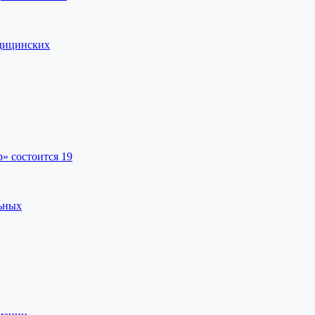
едицинских
» состоится 19
льных