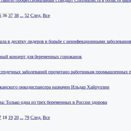
ставило профессиональный стандарт Специалиста в области фа
5
36
37
38
...
52
След.
Все
шла в десятку лидеров в борьбе с неинфекционными заболевани
тный концерт для беременных горожанок
е сердечных заболеваний прочитано работникам промышленных 
канского онкодиспансера назначен Ильдар Хайруллин
: Только одна из трех беременных в России здорова
7
18
19
20
...
79
След.
Все