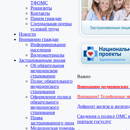
ТФОМС
Реквизиты
Контакты
Прием граждан
Специальная оценка
условий труда
Новости
Вниманию граждан
Информирование
населения
Видеоматериалы
Застрахованным лицам
Об обязательном
медицинском
страховании
Важно
Полис обязательного
медицинского
Вниманию медицинских о
страхования
Внимание! Телефонные з
Оформление полиса
обязательного
Дефицит железа и железо
медицинского
страхования
Сведения о полисе ОМС и
Права
портале госуслуг
застрахованного лица
Медицинская помощь