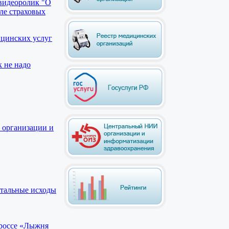
видеоролик "О
ле страховых
ицинских услуг
к не надо
 организации и
етальные исходы
кроссе «Лыжня