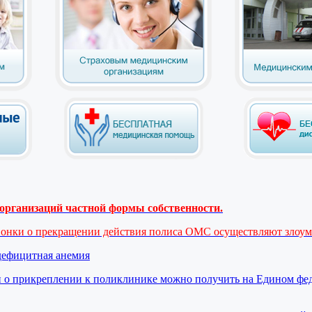
рганизаций частной формы собственности.
вонки о прекращении действия полиса ОМС осуществляют злоу
дефицитная анемия
 о прикреплении к поликлинике можно получить на Едином фе