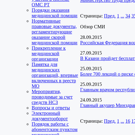
Министерство труда пред
ОМС РТ
Порядки оказания
медицинской помощи
Страницы:
Пред.
1
...
34
3
Нормативные
правовые документы,
Обзор СМИ
регламентирующие
оказание скорой
28.09.2015
медицинской помощи
Российская Федерация во
Прикрепление к
27.09.2015
медицинской
В Казани пройдет беспла
организации
Памятка для
25.09.2015
медицинских
Более 700 лекций о риск
организаций, впервые
включенных в реестр
25.09.2015
МО
Главным врачом республи
Мероприятия,
проводимые за счет
24.09.2015
средств НСЗ
Главный акушер Минздрава
Вопросы и ответы
Электронный
документооборот
Страницы:
Пред.
1
...
16
1
Порядок работы с
абонентским пунктом
медицинской