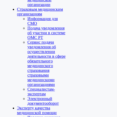
организации
Страховым медицинским
организациям
Информация для
СМО
Подача уведомления
об участии в системе
ОМС РТ
Сервис подачи
уведомления об
осуществлении
деятельности в сфере
обязательного
медицинского
страхования
страховыми
медицинскими
организациями
Специалистам-
экспертам
Электронный
документооборот
Эксперту качества
медицинской помощи