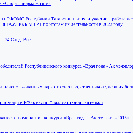
м «Спорт - норма жизни»
исты ТФОМС Республики Татарстан приняли участие в работе м
 и ГАУЗ РКБ МЗ РТ по итогам их деятельности в 2022 году
...
74
След.
Все
бедителей Республиканского конкурса «Врач года - Ак чэчэклэр
ма неиспользованных наркотиков от родственников умерших бо
 помощи в РФ оснастят "паллиативной" аптечкой
вание за номинантов конкурса «Врач года – Ак чэчэклэр-2015»