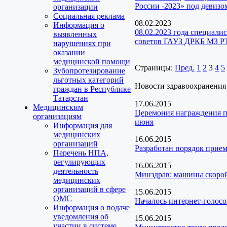
России -2023» под девизо
организации
Социальная реклама
08.02.2023
Информация о
08.02.2023 года специал
выявленных
советов ГАУЗ ДРКБ МЗ РТ
нарушениях при
оказании
медицинской помощи
Страницы:
Пред.
1
2
3
4
5
Зубопротезирование
льготных категорий
Новости здравоохранения
граждан в Республике
Татарстан
17.06.2015
Медицинским
Церемония награждения по
организациям
июня
Информация для
медицинских
16.06.2015
организаций
Разработан порядок прие
Перечень НПА,
регулирующих
16.06.2015
деятельность
Минздрав: машины скорой
медицинских
организаций в сфере
15.06.2015
ОМС
Началось интернет-голосо
Информация о подаче
уведомления об
15.06.2015
участии в системе