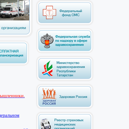
мышленники.
деральном