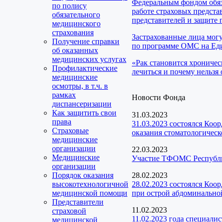
Федеральным фондом обяз
по полису
работе страховых предста
обязательного
представителей и защите 
медицинского
страхования
Застрахованные лица мог
Получение справки
по программе ОМС на Еди
об оказанных
медицинских услугах
«Рак становится хроничес
Профилактические
лечиться и почему нельзя 
медицинские
осмотры, в т.ч. в
рамках
Новости Фонда
диспансеризации
Как защитить свои
31.03.2023
права
31.03.2023 состоялся Коо
Страховые
оказания стоматологичес
медицинские
организации
22.03.2023
Медицинские
Участие ТФОМС Республик
организации
Порядок оказания
28.02.2023
высокотехнологичной
28.02.2023 состоялся Коо
медицинской помощи
при острой абдоминальной
Представители
11.02.2023
страховой
11.02.2023 года специал
медицинской