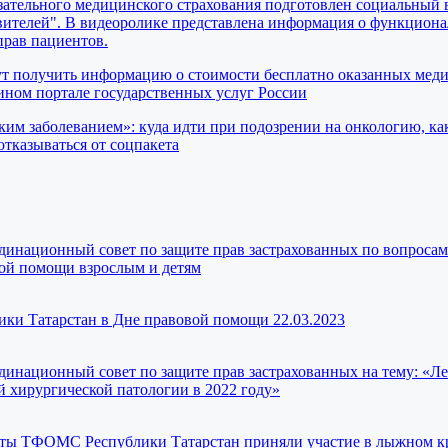
ательного медицинского страхования подготовлен социальный 
вителей". В видеоролике представлена информация о функциона
прав пациентов.
ут получить информацию о стоимости бесплатно оказанных мед
ном портале государственных услуг России
ким заболеванием»: куда идти при подозрении на онкологию, ка
отказываться от соцпакета
рдинационный совет по защите прав застрахованных по вопросам
кой помощи взрослым и детям
и Татарстан в Дне правовой помощи 22.03.2023
рдинационный совет по защите прав застрахованных на тему: «Л
 хирургической патологии в 2022 году»
исты ТФОМС Республики Татарстан приняли участие в лыжном 