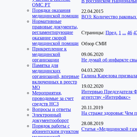
В российском Национально
ОМС РТ
Порядки оказания
22.04.2015
медицинской помощи
ВОЗ: Количество раковых 
Нормативные
правовые документы,
регламентирующие
Страницы:
Пред.
1
...
46
4
оказание скорой
медицинской помощи
Обзор СМИ
Прикрепление к
медицинской
09.06.2020
организации
Не думай об инфаркте св
Памятка для
04.03.2020
медицинских
Галина Карелова призвал
организаций, впервые
включенных в реестр
19.02.2020
МО
Интервью Председателя Ф
Мероприятия,
агентству «Интерфакс»
проводимые за счет
средств НСЗ
20.11.2019
Вопросы и ответы
На страже здоровья: Чем 
Электронный
документооборот
28.08.2019
Порядок работы с
Статья «Медицинской газ
абонентским пунктом
медицинской