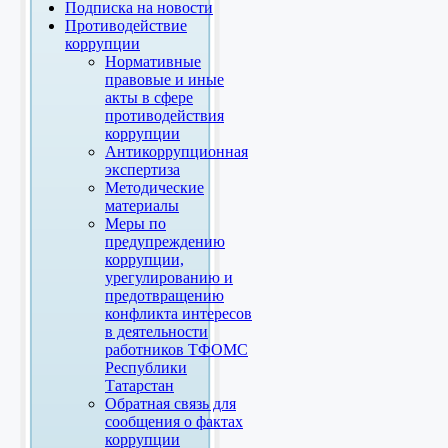
Подписка на новости
Противодействие
коррупции
Нормативные
правовые и иные
акты в сфере
противодействия
коррупции
Антикоррупционная
экспертиза
Методические
материалы
Меры по
предупреждению
коррупции,
урегулированию и
предотвращению
конфликта интересов
в деятельности
работников ТФОМС
Республики
Татарстан
Обратная связь для
сообщения о фактах
коррупции