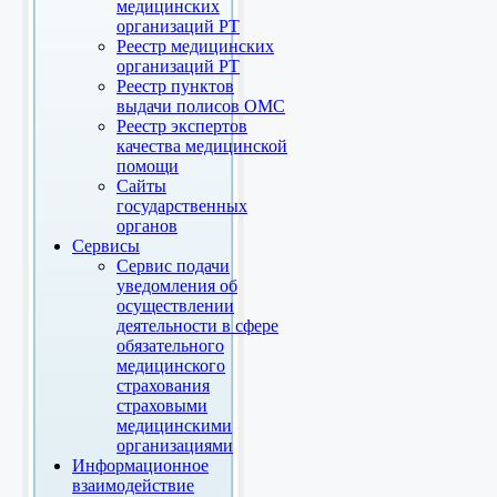
медицинских
организаций РТ
Реестр медицинских
организаций РТ
Реестр пунктов
выдачи полисов ОМС
Реестр экспертов
качества медицинской
помощи
Сайты
государственных
органов
Сервисы
Сервис подачи
уведомления об
осуществлении
деятельности в сфере
обязательного
медицинского
страхования
страховыми
медицинскими
организациями
Информационное
взаимодействие