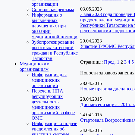
организации
03.05.2023
Социальная реклама
3 мая 2023 года проведен
Информация о
предоставлении медицинс
выявленных
Республики Татарстан на 
нарушениях при
рентгенологии, эндоскопи
оказании
медицинской помощи
20.04.2023
Зубопротезирование
Участие ТФОМС Республик
льготных категорий
граждан в Республике
Татарстан
Страницы:
Пред.
1
2
3
4
5
Медицинским
организациям
Новости здравоохранения
Информация для
медицинских
28.04.2015
организаций
Новые правила диспансе
Перечень НПА,
регулирующих
28.04.2015
деятельность
Диспансеризация - 2015: к
медицинских
организаций в сфере
24.04.2015
ОМС
Стартовала Всероссийска
Информация о подаче
уведомления об
24.04.2015
участии в системе