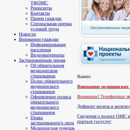
ТФОМС
Реквизиты
Контакты
Прием граждан
Специальная оценка
условий труда
Новости
Вниманию граждан
Информирование
населения
Видеоматериалы
Застрахованным лицам
Об обязательном
медицинском
страховании
Важно
Полис обязательного
медицинского
Вниманию медицинских о
страхования
Внимание! Телефонные з
Оформление полиса
обязательного
Дефицит железа и железо
медицинского
страхования
Сведения о полисе ОМС и
Права
портале госуслуг
застрахованного лица
Медицинская помощь