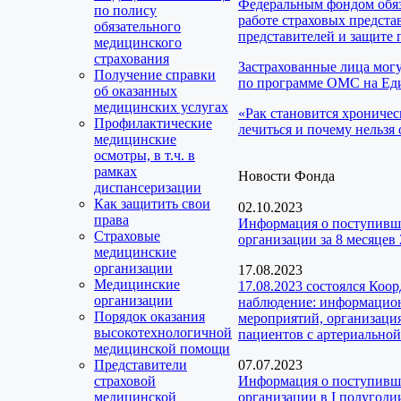
Федеральным фондом обяз
по полису
работе страховых предста
обязательного
представителей и защите 
медицинского
страхования
Застрахованные лица мог
Получение справки
по программе ОМС на Еди
об оказанных
медицинских услугах
«Рак становится хроничес
Профилактические
лечиться и почему нельзя 
медицинские
осмотры, в т.ч. в
рамках
Новости Фонда
диспансеризации
Как защитить свои
02.10.2023
права
Информация о поступивш
Страховые
организации за 8 месяцев 
медицинские
организации
17.08.2023
Медицинские
17.08.2023 состоялся Коо
организации
наблюдение: информацион
Порядок оказания
мероприятий, организаци
высокотехнологичной
пациентов с артериальной
медицинской помощи
Представители
07.07.2023
страховой
Информация о поступивш
медицинской
организации в I полугодии