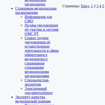
организации
Страницы:
Пред.
1
2
3
4
5
Страховым медицинским
организациям
Информация для
СМО
Подача уведомления
об участии в системе
ОМС РТ
Сервис подачи
уведомления об
осуществлении
деятельности в сфере
обязательного
медицинского
страхования
страховыми
медицинскими
организациями
Специалистам-
экспертам
Электронный
документооборот
Эксперту качества
медицинской помощи