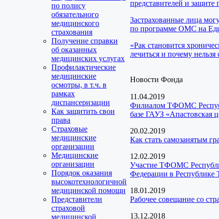
представителей и защите 
по полису
обязательного
Застрахованные лица мог
медицинского
по программе ОМС на Еди
страхования
Получение справки
«Рак становится хроничес
об оказанных
лечиться и почему нельзя 
медицинских услугах
Профилактические
медицинские
Новости Фонда
осмотры, в т.ч. в
рамках
11.04.2019
диспансеризации
Филиалом ТФОМС Республи
Как защитить свои
базе ГАУЗ «Апастовская 
права
Страховые
20.02.2019
медицинские
Как стать самозанятым г
организации
Медицинские
12.02.2019
организации
Участие ТФОМС Республик
Порядок оказания
Федерации в Республике 
высокотехнологичной
медицинской помощи
18.01.2019
Представители
Рабочее совещание со ст
страховой
13.12.2018
медицинской