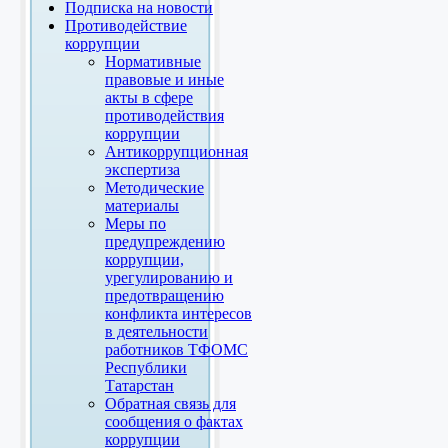
Подписка на новости
Противодействие
коррупции
Нормативные
правовые и иные
акты в сфере
противодействия
коррупции
Антикоррупционная
экспертиза
Методические
материалы
Меры по
предупреждению
коррупции,
урегулированию и
предотвращению
конфликта интересов
в деятельности
работников ТФОМС
Республики
Татарстан
Обратная связь для
сообщения о фактах
коррупции