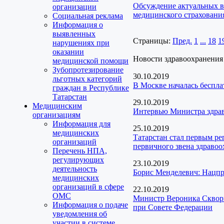
Обсуждение актуальных в
организации
медицинского страхования
Социальная реклама
Информация о
выявленных
Страницы:
Пред.
1
...
18
1
нарушениях при
оказании
Новости здравоохранения
медицинской помощи
Зубопротезирование
30.10.2019
льготных категорий
В Москве началась беспла
граждан в Республике
Татарстан
29.10.2019
Медицинским
Интервью Министра здрав
организациям
Информация для
25.10.2019
медицинских
Татарстан стал первым р
организаций
первичного звена здраво
Перечень НПА,
регулирующих
23.10.2019
деятельность
Борис Менделевич: Нацпро
медицинских
организаций в сфере
22.10.2019
ОМС
Министр Вероника Скворц
Информация о подаче
при Совете Федерации
уведомления об
участии в системе