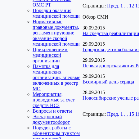
ОМС РТ
Страницы:
Пред.
1
...
12
1
Порядки оказания
медицинской помощи
Обзор СМИ
Нормативные
правовые документы,
30.09.2015
регламентирующие
На средства реабилитации
оказание скорой
медицинской помощи
29.09.2015
Прикрепление к
Городская детская больн
медицинской
29.09.2015
организации
Первая донорская акция Р
Памятка для
медицинских
29.09.2015
организаций, впервые
Всемирный день сердца
включенных в реестр
МО
28.09.2015
Мероприятия,
Новосибирские ученые раз
проводимые за счет
средств НСЗ
Вопросы и ответы
Страницы:
Пред.
1
...
15
1
Электронный
документооборот
Порядок работы с
абонентским пунктом
медицинской