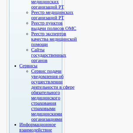
медицинских
организаций РТ
Реестр медицинских
организаций РТ
Реестр пунктов
выдачи полисов ОМС
Реестр экспертов
качества медицинской
помощи
Сайты
государственных
органов
Сервисы
Сервис подачи
уведомления об
осуществлении
деятельности в сфере
обязательного
медицинского
страхования
страховыми
медицинскими
организациями
Информационное
взаимодействие