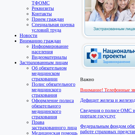
ТФОМС
Реквизиты
Контакты
Прием граждан
Специальная оценка
условий труда
Новости
Вниманию граждан
Информирование
населения
Видеоматериалы
Застрахованным лицам
Об обязательном
медицинском
страховании
Важно
Полис обязательного
медицинского
Внимание! Телефонные з
страхования
Дефицит железа и железо
Оформление полиса
обязательного
Сведения о полисе ОМС и
медицинского
портале госуслуг
страхования
Права
Федеральным фондом обяз
застрахованного лица
работе страховых предста
Медицинская помощь