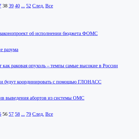
7
38
39
40
...
52
След.
Все
 законопроект об исполнении бюджета ФОМС
е разума
т как раковая опухоль – темпы самые высокие в России
ии будут координировать с помощью ГЛОНАСС
тив выведения абортов из системы ОМС
5
56
57
58
...
79
След.
Все