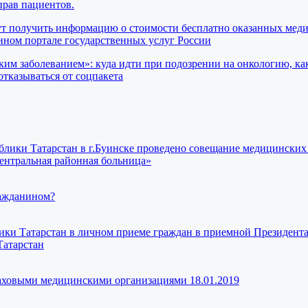
прав пациентов.
ут получить информацию о стоимости бесплатно оказанных мед
ном портале государственных услуг России
ким заболеванием»: куда идти при подозрении на онкологию, ка
отказываться от соцпакета
ки Татарстан в г.Буинске проведено совещание медицинских 
центральная районная больница»
ражданином?
и Татарстан в личном приеме граждан в приемной Президента
Татарстан
раховыми медицинскими организациями 18.01.2019