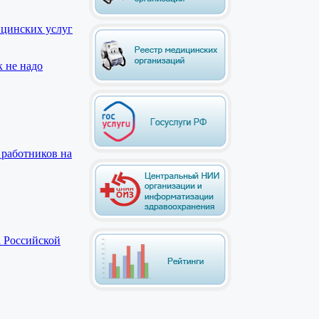
ицинских услуг
к не надо
работников на
 Российской