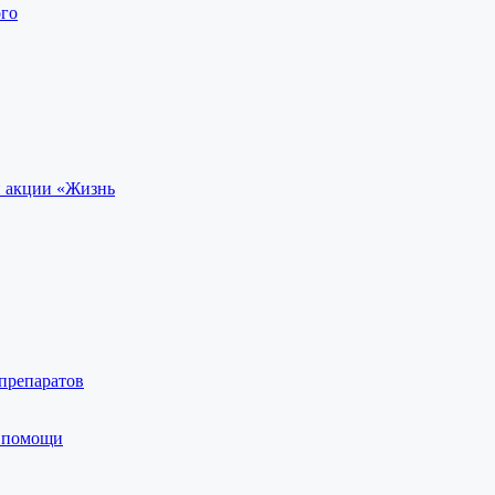
ого
й акции «Жизнь
препаратов
й помощи