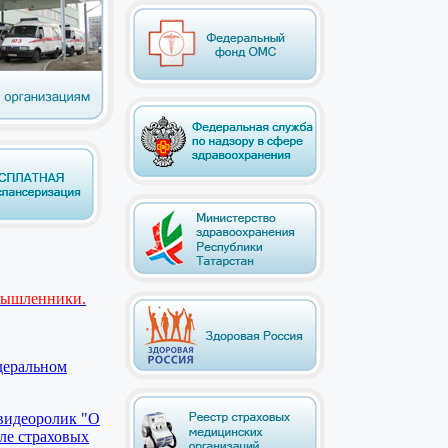
мышленники.
деральном
видеоролик "О
ле страховых