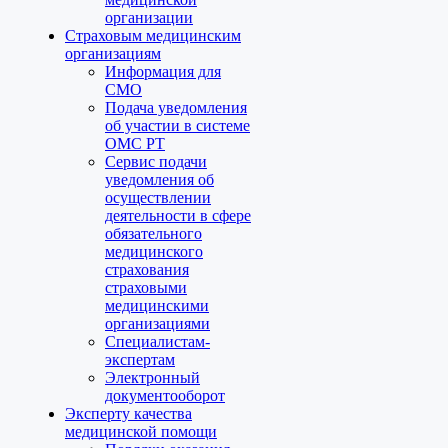
организации
Страховым медицинским
организациям
Информация для
СМО
Подача уведомления
об участии в системе
ОМС РТ
Сервис подачи
уведомления об
осуществлении
деятельности в сфере
обязательного
медицинского
страхования
страховыми
медицинскими
организациями
Специалистам-
экспертам
Электронный
документооборот
Эксперту качества
медицинской помощи