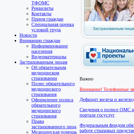
ТФОМС
Реквизиты
Контакты
Прием граждан
Специальная оценка
условий труда
Новости
Вниманию граждан
Информирование
населения
Видеоматериалы
Застрахованным лицам
Об обязательном
медицинском
страховании
Важно
Полис обязательного
медицинского
Внимание! Телефонные з
страхования
Дефицит железа и железо
Оформление полиса
обязательного
Сведения о полисе ОМС и
медицинского
портале госуслуг
страхования
Права
Федеральным фондом обяз
застрахованного лица
работе страховых предста
Медицинская помощь