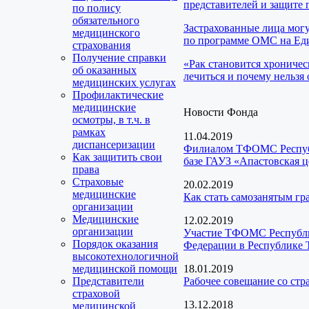
представителей и защите 
по полису
обязательного
Застрахованные лица мог
медицинского
по программе ОМС на Еди
страхования
Получение справки
«Рак становится хроничес
об оказанных
лечиться и почему нельзя 
медицинских услугах
Профилактические
медицинские
Новости Фонда
осмотры, в т.ч. в
рамках
11.04.2019
диспансеризации
Филиалом ТФОМС Республи
Как защитить свои
базе ГАУЗ «Апастовская 
права
Страховые
20.02.2019
медицинские
Как стать самозанятым г
организации
Медицинские
12.02.2019
организации
Участие ТФОМС Республик
Порядок оказания
Федерации в Республике 
высокотехнологичной
медицинской помощи
18.01.2019
Представители
Рабочее совещание со ст
страховой
13.12.2018
медицинской