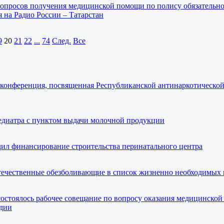
опросов получения медицинской помощи по полису обязательн
 на Радио России – Татарстан
9
20
21
22
...
74
След.
Все
с-конференция, посвященная Республиканской антинаркотическо
едиатра с пунктом выдачи молочной продукции
дил финансирование строительства перинатального центра
течественные обезболивающие в список жизненно необходимых 
состоялось рабочее совещание по вопросу оказания медицинско
адии