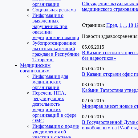
Обсуждение актуальных в
организации
медицинского страхования
Социальная реклама
Информация о
выявленных
Страницы:
Пред.
1
...
18
1
нарушениях при
оказании
Новости здравоохранения
медицинской помощи
Зубопротезирование
05.06.2015
льготных категорий
В Казани состоится прес
граждан в Республике
без наркотиков»
Татарстан
Медицинским
05.06.2015
организациям
В Казани открыли офис п
Информация для
медицинских
03.06.2015
организаций
Кабмин Татарстана утвер
Перечень НПА,
регулирующих
02.06.2015
деятельность
Минздрав внесет новые о
медицинских
организаций в сфере
02.06.2015
ОМС
В Государственной Думе 
Информация о подаче
онкобольным на IV-ой ст
уведомления об
участии в системе