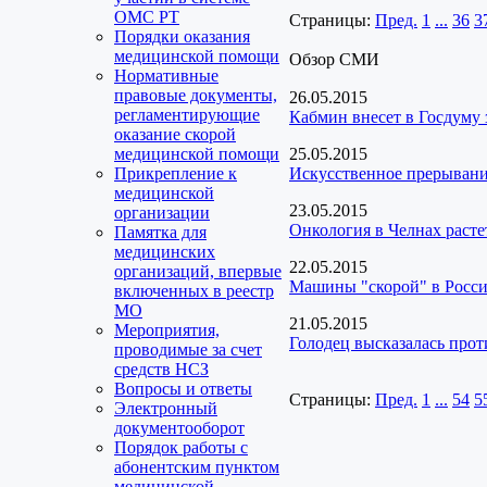
ОМС РТ
Страницы:
Пред.
1
...
36
3
Порядки оказания
медицинской помощи
Обзор СМИ
Нормативные
правовые документы,
26.05.2015
регламентирующие
Кабмин внесет в Госдуму
оказание скорой
медицинской помощи
25.05.2015
Прикрепление к
Искусственное прерывани
медицинской
23.05.2015
организации
Онкология в Челнах расте
Памятка для
медицинских
22.05.2015
организаций, впервые
Машины "скорой" в Росс
включенных в реестр
МО
21.05.2015
Мероприятия,
Голодец высказалась про
проводимые за счет
средств НСЗ
Вопросы и ответы
Страницы:
Пред.
1
...
54
5
Электронный
документооборот
Порядок работы с
абонентским пунктом
медицинской