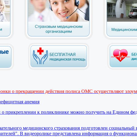
вонки о прекращении действия полиса ОМС осуществляют злоу
дефицитная анемия
 о прикреплении к поликлинике можно получить на Едином фе
ательного медицинского страхования подготовлен социальный 
вителей". В видеоролике представлена информация о функциона