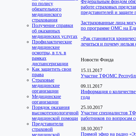
Федеральным фондом обяз
по полису
работе страховых предста
обязательного
представителей и защите 
медицинского
страхования
Застрахованные лица мог
Получение справки
по программе ОМС на Еди
об оказанных
медицинских услугах
«Рак становится хроничес
Профилактические
лечиться и почему нельзя 
медицинские
осмотры, в т.ч. в
рамках
Новости Фонда
диспансеризации
Как защитить свои
15.11.2017
права
Участие ТФОМС Республи
Страховые
медицинские
09.11.2017
организации
Информация о количестве
Медицинские
года
организации
Порядок оказания
25.10.2017
высокотехнологичной
Участие специалистов Т
медицинской помощи
работников по вопросам 
Представители
18.10.2017
страховой
Прямой эфир на радио «Э
медицинской