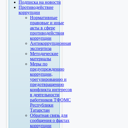
Подписка на новости
Противодействие
коррупции
Нормативные
правовые и иные
акты в сфере
противодействия
коррупции
Антикоррупционная
экспертиза
Методические
материалы
Меры по
предупреждению
коррупции,
урегулированию и
предотвращению
конфликта интересов
в деятельности
работников ТФОМС
Республики
Татарстан
Обратная связь для
сообщения о фактах
коррупции