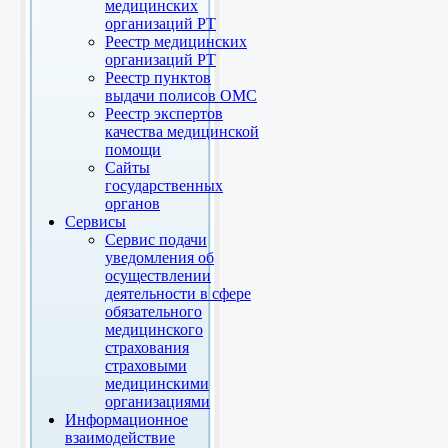
медицинских
организаций РТ
Реестр медицинских
организаций РТ
Реестр пунктов
выдачи полисов ОМС
Реестр экспертов
качества медицинской
помощи
Сайты
государственных
органов
Сервисы
Сервис подачи
уведомления об
осуществлении
деятельности в сфере
обязательного
медицинского
страхования
страховыми
медицинскими
организациями
Информационное
взаимодействие