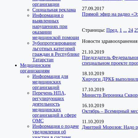
организации
27.09.2017
Социальная реклама
Прямой эфир на радио «Э
Информация о
выявленных
нарушениях при
Страницы:
Пред.
1
...
24
2
оказании
медицинской помощи
Новости здравоохранения
Зубопротезирование
льготных категорий
21.10.2019
граждан в Республике
Председатель Федеральног
Татарстан
специальном проекте про
Медицинским
организациям
18.10.2019
Информация для
Хирурги ДРКБ выполнили 
медицинских
организаций
17.10.2019
Перечень НПА,
Министр Вероника Скворц
регулирующих
деятельность
16.10.2019
медицинских
Октябрь – Всемирный мес
организаций в сфере
ОМС
11.10.2019
Информация о подаче
Дмитрий Морозов: Надо р
уведомления об
участии в системе