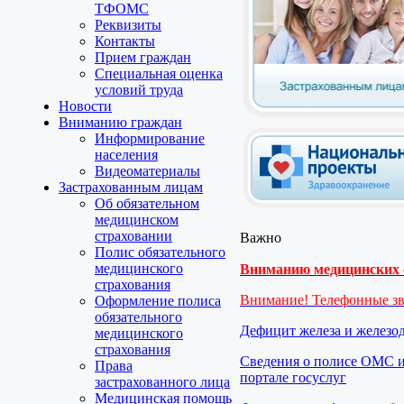
ТФОМС
Реквизиты
Контакты
Прием граждан
Специальная оценка
условий труда
Новости
Вниманию граждан
Информирование
населения
Видеоматериалы
Застрахованным лицам
Об обязательном
медицинском
страховании
Важно
Полис обязательного
медицинского
Вниманию медицинских о
страхования
Внимание! Телефонные з
Оформление полиса
обязательного
Дефицит железа и железо
медицинского
страхования
Сведения о полисе ОМС и
Права
портале госуслуг
застрахованного лица
Медицинская помощь