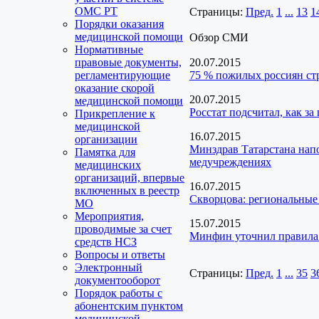
ОМС РТ
Страницы:
Пред.
1
...
13
1
Порядки оказания
медицинской помощи
Обзор СМИ
Нормативные
правовые документы,
20.07.2015
регламентирующие
75 % пожилых россиян с
оказание скорой
20.07.2015
медицинской помощи
Росстат подсчитал, как за
Прикрепление к
медицинской
16.07.2015
организации
Минздрав Татарстана нап
Памятка для
медучреждениях
медицинских
организаций, впервые
16.07.2015
включенных в реестр
Скворцова: региональные
МО
Мероприятия,
15.07.2015
проводимые за счет
Минфин уточнил правила 
средств НСЗ
Вопросы и ответы
Электронный
Страницы:
Пред.
1
...
35
3
документооборот
Порядок работы с
абонентским пунктом
медицинской